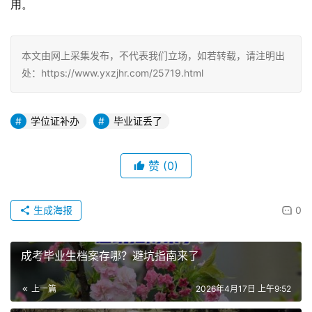
用。
本文由网上采集发布，不代表我们立场，如若转载，请注明出
处：https://www.yxzjhr.com/25719.html
学位证补办
毕业证丢了
赞
(0)
生成海报
0
成考毕业生档案存哪？避坑指南来了
上一篇
2026年4月17日 上午9:52