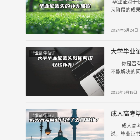
毕业证对于
习阶段的成
的保管，导
教育部规定
2024年5月24日
校核实后提
大学毕业
毕业证/学位证
你是否有朋
不能解决的
毕业证丢失补
2025年5月19日
成人高考
毕业证/学位证
成人高考毕
说，毕业证