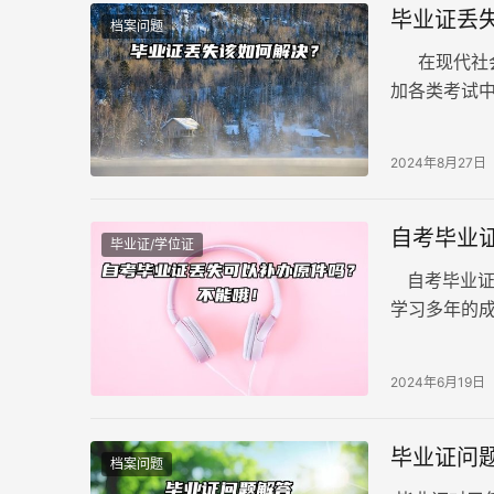
毕业证丢
档案问题
在现代社会
加各类考试
毕业证书难
决？接下来
2024年8月27日
自考毕业
毕业证/学位证
自考毕业证
学习多年的
那么，如何
细阅读相关
2024年6月19日
毕业证问
档案问题