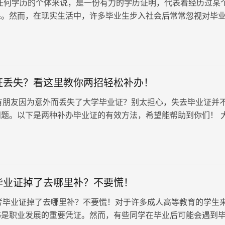
任何学历的个体来说，是一份有力的学历证明，代表着经历过某
果。然而，在现实生活中，许多毕业生步入社会后常常忽视对毕
致这一重要的学历证明材料丢失。对于毕业证丢失的补办流程，
，毕业证一旦损坏或丢失，原件无法补办，但可以根据本人申请
供相应的毕业证明书，具有同等效力。
证丢失？看这里教你两招轻松补办！
友因为意外而丢失了大学毕业证？别太担心，失去毕业证并
问题。以下是两种补办毕业证的有效方法，希望能帮助到你们！ 
办： 一、在线打…
毕业证掉了去哪里补？不要慌！
业证掉了去哪里补？不要慌！对于许多成人高等教育的学生
书是职业发展的重要凭证。然而，有些同学在毕业后可能会遇到