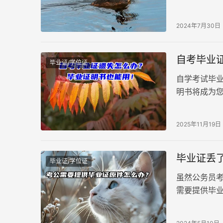
片，该如何
2024年7月30日
自考毕业
毕业证/学位证
自学考试毕
明书将成为
定》，自考
2025年11月19日
毕业证丢
毕业证/学位证
虽然公务员
需要提供毕
书以替代原
法律效力。