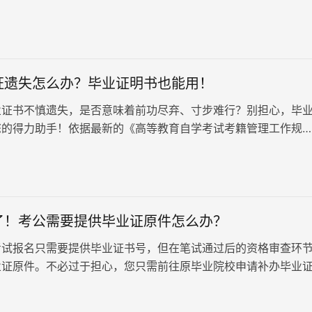
补办毕业证明书呢？别担心，按照以下步骤，你就能顺利解决问
证遗失怎么办？毕业证明书也能用！
业证书不慎遗失，是否意味着前功尽弃、寸步难行？别担心，毕
您的得力助手！依据最新的《高等教育自学考试考籍管理工作规
毕业证一旦丢失，将无法补办原件。然…
了！考公需要提供毕业证原件怎么办？
考试报名只需要提供毕业证书号，但在笔试通过后的资格审查环
业证原件。不必过于担心，您只需前往原毕业院校申请补办毕业
证书。这份毕业证明书与毕业证书在格式上非常接近，且具备同
它不会影响您参与公务员、研究生或编制考试的政审环节，同样