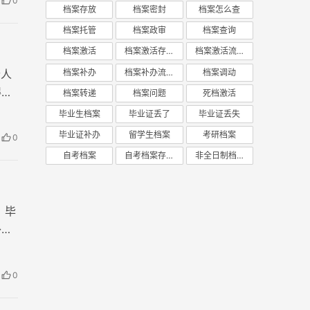
0
档案存放
档案密封
档案怎么查
档案托管
档案政审
档案查询
档案激活
档案激活存放
档案激活流程
个人
档案补办
档案补办流程
档案调动
得具
档案转递
档案问题
死档激活
毕业生档案
毕业证丢了
毕业证丢失
毕业证补办
留学生档案
考研档案
0
自考档案
自考档案存放
非全日制档案
，毕
补
0