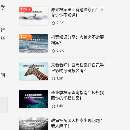
待学
原来档案里面有这些东西！不
允许你不知道！
2.8K
进行
档案知识分享：考编需不需要
给毕
档案？
2.6K
来看看吧！自考档案在自己手
里影响考研报名吗？
证明
1.5K
毕业季档案查询指南：轻松找
回你的学籍档案！
1.4K
政审被淘汰因档案出现问题？
我人麻了！