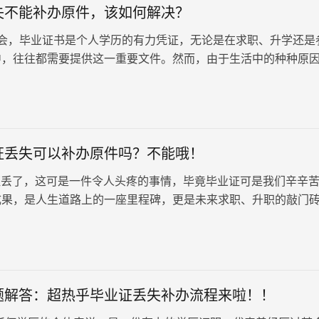
失不能补办原件，该如何解决？
，毕业证书是个人学历的有力凭证，无论是在求职、升学还是
中，往往都需要提供这一重要文件。然而，由于生活中的种种原
免会有人不小心遗失或损坏。毕业证丢失不能补办原件，该如何
，我们将为大家详细介绍解决办法及相关流程。
证丢失可以补办原件吗？不能哦！
丢了，这可是一件令人头疼的事情，毕竟毕业证可是我们辛辛
成果，是人生道路上的一座里程碑，更是未来求职、升职的敲门
申请补办自考毕业证明书呢？这可不是一件简单的事情，需要我
流程，并做好充分准备。
题解答：超热乎毕业证丢失补办流程来啦！！