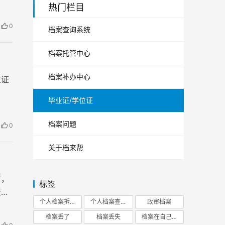
题！
热门栏目
0
档案查询系统
档案托管中心
档案补办中心
业证
毕业证/学位证
档案问题
0
关于档来帮
节，
标签
证明
个人档案拆开
个人档案查询
政审档案
等的
档案丢了
档案丢失
档案在自己手里
也不