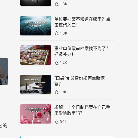
1.3K
单位要档案不知道在哪里？点
击查询入口！
1.3K
事业单位政审档案找不到了？
抓紧补办！
1.2K
“口袋”党员身份如何重新恢
复？
1.1K
求解！非全日制档案在自己手
里影响政审吗？
941
它的
照