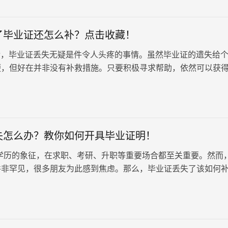
续的入职和职称评定
了毕业证还怎么补？点击收藏！
，毕业证丢失无疑是件令人头疼的事情。虽然毕业证的遗失给
便，但好在并非没有补救措施。只要积极寻求帮助，依然可以获
的毕业证明书，为个人未来的…
失怎么办？教你如何开具毕业证明！
学历的象征，在求职、考研、升职等重要场合都至关重要。然而
并非罕见，很多朋友为此感到焦虑。那么，毕业证丢失了该如何
要明确一点，毕业证原件是无法补办的。