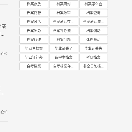
档案存放
档案密封
档案怎么查
档案托管
档案政审
档案查询
档案激活
档案激活存放
档案激活流程
档案
档案补办
档案补办流程
档案调动
的封
档案转递
档案问题
死档激活
毕业生档案
毕业证丢了
毕业证丢失
0
毕业证补办
留学生档案
考研档案
自考档案
自考档案存放
非全日制档案
此
诸多
0