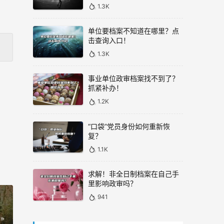
1.3K
单位要档案不知道在哪里？点
击查询入口！
1.3K
事业单位政审档案找不到了？
抓紧补办！
1.2K
“口袋”党员身份如何重新恢
复？
1.1K
求解！非全日制档案在自己手
里影响政审吗？
941