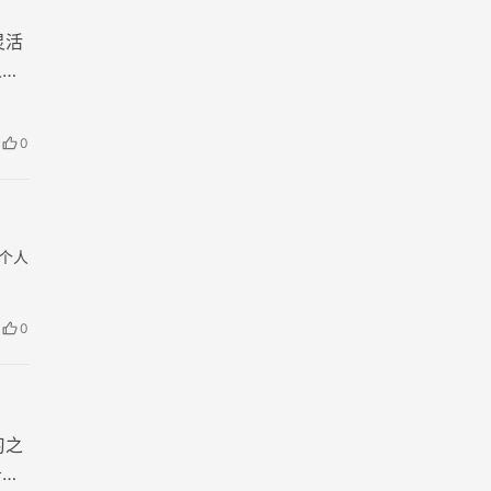
灵活
人高
0
个人
0
习之
务。