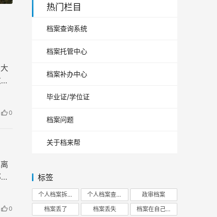
热门栏目
档案查询系统
档案托管中心
为大
档案补办中心
这件
毕业证/学位证
0
档案问题
关于档来帮
工离
那
标签
个人档案拆开
个人档案查询
政审档案
0
档案丢了
档案丢失
档案在自己手里