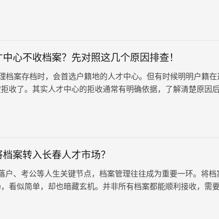
自考档案处理方式的详…
才中心不收档案？先对照这几个原因排查！
理档案存档时，会首选户籍地的人才中心。但有时候明明户籍在
被拒收了。其实人才中心的拒收通常有明确依据，了解清楚原因
地解决。 一、户籍地人才中…
将档案转入长春人才市场？
户、考公等人生关键节点，档案管理往往成为重要一环。将档
场，看似简单，却也暗藏玄机。并非所有档案都能顺利接收，需
。 一、档案的传递方式…