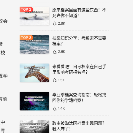
原来档案里面有这些东西！不
允许你不知道！
校会
2.8K
档案知识分享：考编需不需要
档案？
常
2.6K
学校
来看看吧！自考档案在自己手
里影响考研报名吗？
置学
1.5K
毕业季档案查询指南：轻松找
与前
回你的学籍档案！
1.4K
程中
政审被淘汰因档案出现问题？
我人麻了！
，寻