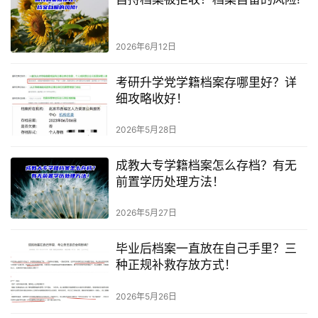
2026年6月12日
考研升学党学籍档案存哪里好？详
细攻略收好！
2026年5月28日
成教大专学籍档案怎么存档？有无
前置学历处理方法！
2026年5月27日
毕业后档案一直放在自己手里？三
种正规补救存放方式！
2026年5月26日