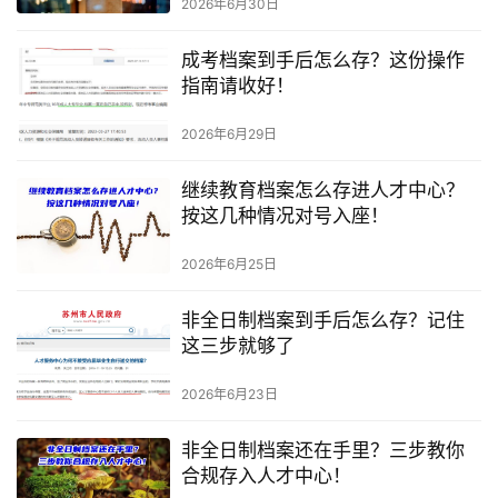
2026年6月30日
成考档案到手后怎么存？这份操作
指南请收好！
2026年6月29日
继续教育档案怎么存进人才中心？
按这几种情况对号入座！
2026年6月25日
非全日制档案到手后怎么存？记住
这三步就够了
2026年6月23日
非全日制档案还在手里？三步教你
合规存入人才中心！