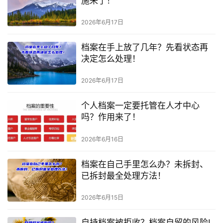
施来了！
2026年6月17日
档案在手上放了几年？先看状态再
决定怎么处理！
2026年6月17日
个人档案一定要托管在人才中心
吗？作用来了！
2026年6月16日
档案在自己手里怎么办？未拆封、
已拆封最全处理方法！
2026年6月15日
自持档案被拒收？档案自留的风险!