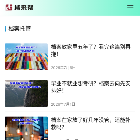
档案托管
档案放家里五年了？看完这篇别再
拖！
2026年7月6日
毕业不就业想考研？档案去向先安
排好！
2026年7月1日
档案在家放了好几年没管，还能补
救吗？