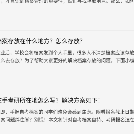
时，才意识到档案管理的重要性，慌忙寻找存放地点。那么，如
安全妥善地存入人社局呢？
档案存放在什么地方？怎么存放？
业后，学校会将档案发到个人手里，很多人不清楚档案应该存
怎么去存放？为了帮助大家更好的解决档案存放的问题，下面小
绍开放大学档案应该存放在什么地方？怎么去存放？
在手考研所在地怎么写？解决方案如下！
即，手握自考档案的同学们难免会感到焦虑。眼看报名截止日
档案问题绊住脚？别慌！本文将针对自考档案自持、考研报名迫
况，提供一套详尽的处理方案…