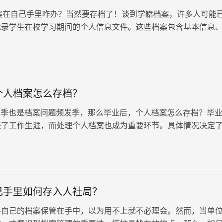
自己手里咋办？当然要存档了！谈到学籍档案，许多人可能
记录学生在校学习期间的个人信息文件。这些档案包含基本信息
及奖惩记录等关键内容…
个人档案怎么存档？
季也是档案问题频发季，那么毕业后，个人档案怎么存档？毕
来了工作生涯，而处理个人档案也成为重要环节。具体情况决定
式，接下来小编就带大家一起看看解决方案。
己手里如何存入人社局？
将自己的档案保管在手中，以为用不上就不必理会。然而，当单