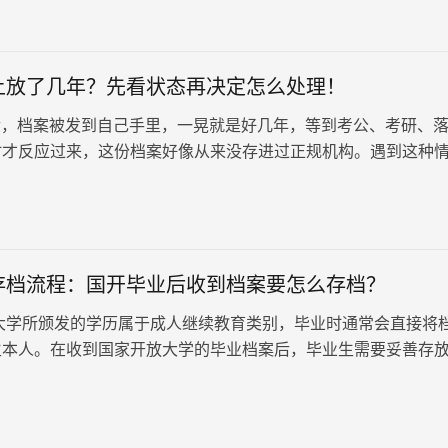
上放了几年？先看状态再决定怎么处理！
，档案被发到自己手里，一晃就是好几年，等到考公、考研、
时才反应过来，这份档案好像从来没存进过正规机构。遇到这种
案在手上虽然确实会影响使用…
存档流程：国开毕业后收到档案要怎么存档？
学所颁发的学历属于成人继续教育类别，毕业时通常会直接将
生本人。在收到国家开放大学的毕业档案后，毕业生需要妥善存
。那么，国开毕业后收到档案要怎么存档？