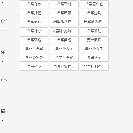
何将
档案存放
档案密封
档案怎么查
档案托管
档案政审
档案查询
0
档案激活
档案激活存放
档案激活流程
档案补办
档案补办流程
档案调动
档案转递
档案问题
死档激活
毕业生档案
毕业证丢了
毕业证丢失
放在
毕业证补办
留学生档案
考研档案
编给
自考档案
自考档案存放
非全日制档案
0
期临
在眉