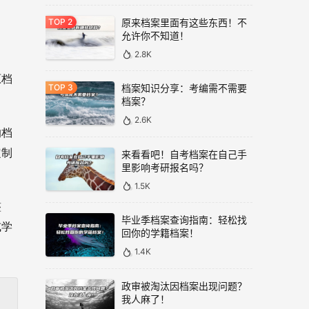
原来档案里面有这些东西！不
允许你不知道！
2.8K
原档
档案知识分享：考编需不需要
档案？
2.6K
的档
定制
来看看吧！自考档案在自己手
里影响考研报名吗？
1.5K
整
毕业季档案查询指南：轻松找
或学
回你的学籍档案！
1.4K
政审被淘汰因档案出现问题？
我人麻了！