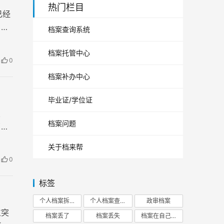
热门栏目
已经
、学
档案查询系统
档案托管中心
0
档案补办中心
毕业证/学位证
业
档案问题
了不
关于档来帮
0
标签
个人档案拆开
个人档案查询
政审档案
位突
档案丢了
档案丢失
档案在自己手里