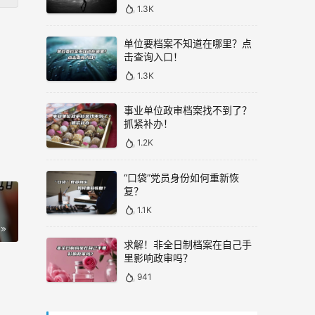
1.3K
单位要档案不知道在哪里？点
击查询入口！
1.3K
事业单位政审档案找不到了？
抓紧补办！
1.2K
“口袋”党员身份如何重新恢
复？
1.1K
求解！非全日制档案在自己手
里影响政审吗？
941