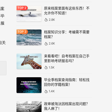
原来档案里面有这些东西！不
档案
允许你不知道！
科毕
2.8K
案服
档案知识分享：考编需不需要
档案？
相关
2.6K
来看看吧！自考档案在自己手
里影响考研报名吗？
1.5K
毕业季档案查询指南：轻松找
回你的学籍档案！
1.4K
政审被淘汰因档案出现问题？
我人麻了！