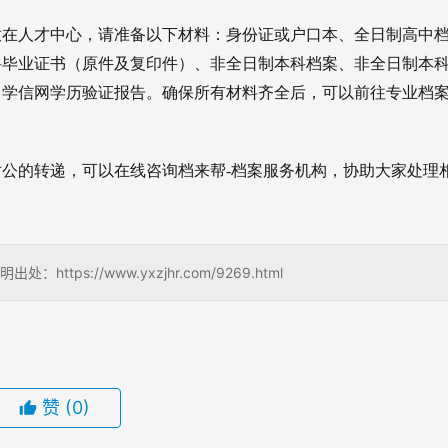
放在人才中心，请准备以下材料：
身份证或户口本、
全日制高中
科毕业证书（原件及复印件）、
非全日制本科档案、
非全日制本
、
学信网学历验证报告。
确保所有材料齐全后，可以前往专业档
公的转递，可以在线咨询档来帮-档案服务机构，协助大家处理
s://www.yxzjhr.com/9269.html
赞
(0)