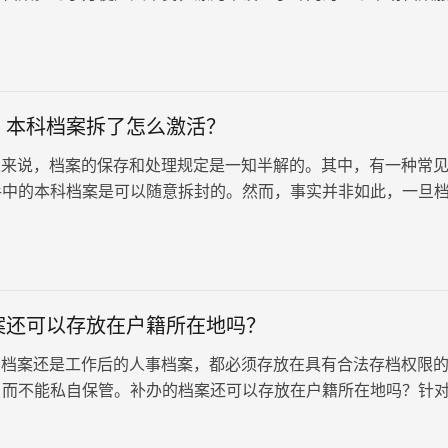
接收和保管个人档案。想要将…
：本科档案拆了怎么激活？
来说，档案的保存和处理规定是一知半解的。其中，有一种常
手中的本科档案是可以随意拆封的。然而，事实并非如此，一旦
它便失去了原有的法律效力，成为我们常说的“死档”。那么这份
正常地认可和使用。每日一问：本科档案拆了怎么激活？
案还可以存放在户籍所在地吗？
档案还是工作后的人事档案，都必须存放在具有合法存档权限
，而不能私自保管。补办的档案还可以存放在户籍所在地吗？针
否能存放在户籍所在地的情况，以下是一些建议和流程说明，供