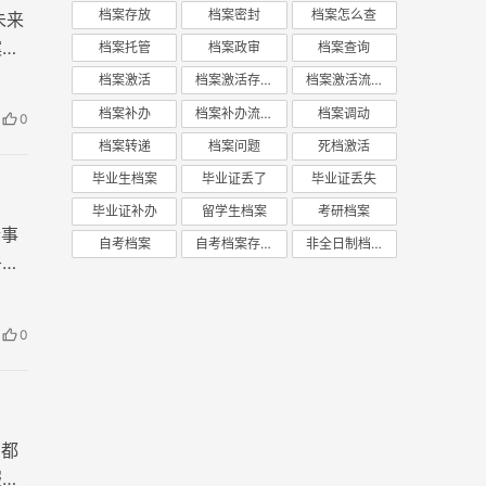
档案存放
档案密封
档案怎么查
未来
案也
档案托管
档案政审
档案查询
档案激活
档案激活存放
档案激活流程
档案补办
档案补办流程
档案调动
0
档案转递
档案问题
死档激活
毕业生档案
毕业证丢了
毕业证丢失
毕业证补办
留学生档案
考研档案
企事
自考档案
自考档案存放
非全日制档案
妥。
0
，都
服务