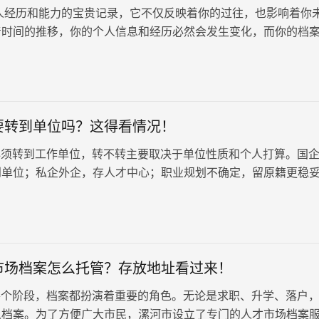
经历和能力的宝贵记录，它不仅反映着你的过往，也影响着你
着时间的推移，你的个人信息和经历必然会发生变化，而你的档
进，及时更新。档案管理服…
要转到单位吗？这得看情况！
须转到工作单位，转不转主要取决于单位性质和个人打算。国
到单位；私企外企，存人才中心；职业规划不确定，留原籍更稳
单位：建议转过去。如果入…
市场档案怎么托管？存放地址看过来！
个阶段，档案都扮演着重要的角色。无论是求职、升学、落户
人档案。为了方便广大市民，漯河市设立了专门的人才市场档案