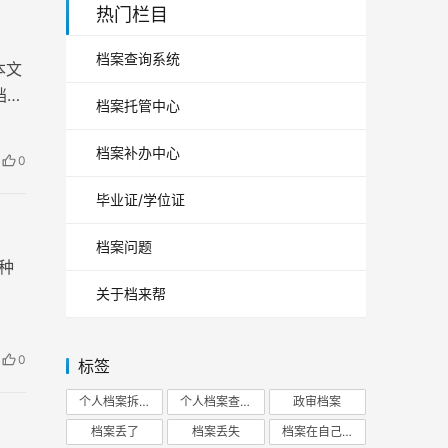
热门栏目
档案查询系统
本文
档案
档案托管中心
档案补办中心
0
毕业证/学位证
档案问题
种
关于档来帮
0
标签
个人档案拆开
个人档案查询
政审档案
档案丢了
档案丢失
档案在自己手里