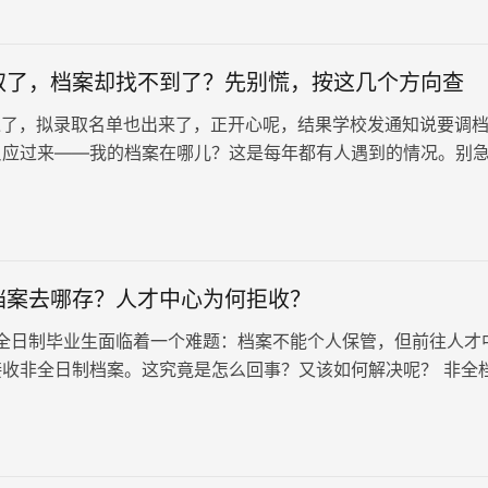
取了，档案却找不到了？先别慌，按这几个方向查
了，拟录取名单也出来了，正开心呢，结果学校发通知说要调
反应过来——我的档案在哪儿？这是每年都有人遇到的情况。别
第一步，从源头查起——联系…
档案去哪存？人才中心为何拒收？
制毕业生面临着一个难题：档案不能个人保管，但前往人才
接收非全日制档案。这究竟是怎么回事？又该如何解决呢？ 非全
1、非全日制档…