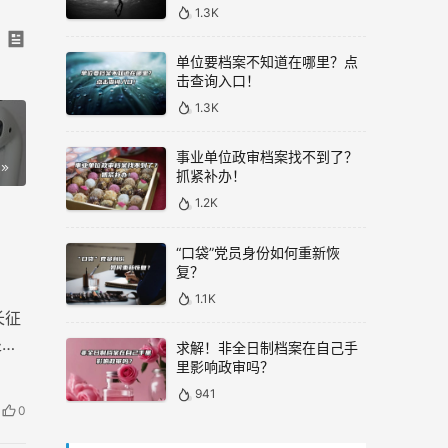
1.3K
单位要档案不知道在哪里？点
击查询入口！
1.3K
事业单位政审档案找不到了？
抓紧补办！
1.2K
“口袋”党员身份如何重新恢
复？
1.1K
长征
处理
求解！非全日制档案在自己手
里影响政审吗？
941
0