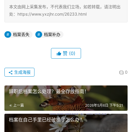
本文由网上采集发布，不代表我们立场，如若转载，请注明出
处：https://www.yxzjhr.com/26233.html
档案丢失
档案补办
赞
(0)
生成海报
0
辞职后档案怎么处理？最全存放指南！
上一篇
2026年5月6日 下午5:21
档案在自己手里已经破损了怎么办？