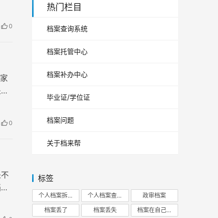
 直
热门栏目
0
档案查询系统
档案托管中心
档案补办中心
家
处，
毕业证/学位证
档案问题
0
关于档来帮
是不
标签
档案
个人档案拆开
个人档案查询
政审档案
会不
档案丢了
档案丢失
档案在自己手里
只要