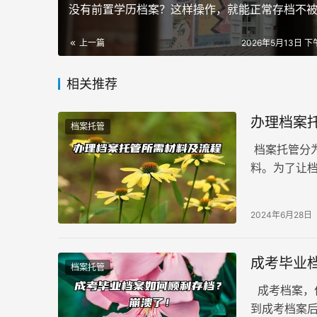
没有前置学历档案？这样操作，就能正常存档不
上一篇
2026年5月13日 下午
相关推荐
办理档案
档案托管
档案托管分
料。为了让
至关重要。
2024年6月28日
成考毕业
档案托管
成考档案，
到成考档案