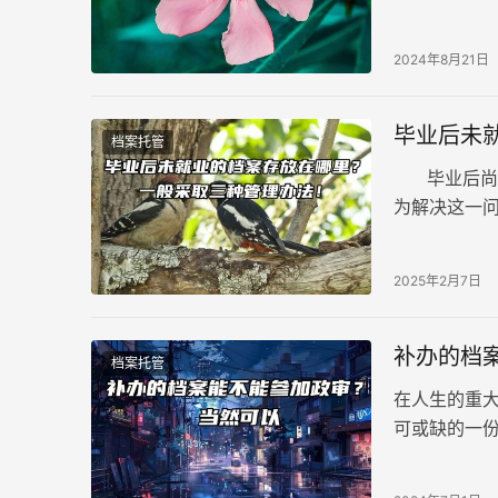
能妥善保管这
接把档案送
2024年8月21日
毕业后未
档案托管
毕业后尚未
为解决这一
毕业生需要
2025年2月7日
补办的档
档案托管
在人生的重
可或缺的一
就成了他们
会影响自己