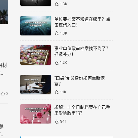
1.3K
单位要档案不知道在哪里？点
击查询入口！
1.3K
事业单位政审档案找不到了？
抓紧补办！
1.2K
明材
流程
“口袋”党员身份如何重新恢
复？
1.1K
0
求解！非全日制档案在自己手
里影响政审吗？
941
拿
何才