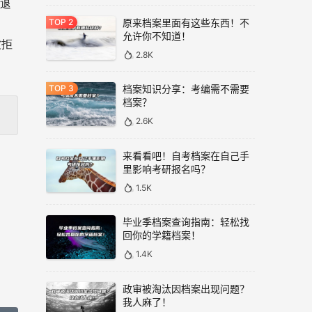
是退
原来档案里面有这些东西！不
允许你不知道！
被拒
2.8K
档案知识分享：考编需不需要
档案？
2.6K
来看看吧！自考档案在自己手
里影响考研报名吗？
1.5K
毕业季档案查询指南：轻松找
回你的学籍档案！
1.4K
政审被淘汰因档案出现问题？
我人麻了！