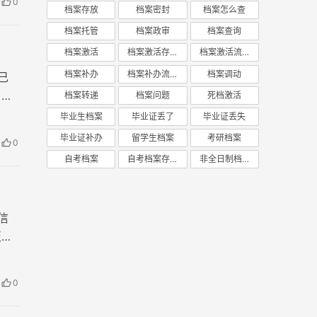
0
。
档案存放
档案密封
档案怎么查
档案托管
档案政审
档案查询
档案激活
档案激活存放
档案激活流程
档案补办
档案补办流程
档案调动
己
，主
档案转递
档案问题
死档激活
毕业生档案
毕业证丢了
毕业证丢失
毕业证补办
留学生档案
考研档案
0
自考档案
自考档案存放
非全日制档案
信
至关
0