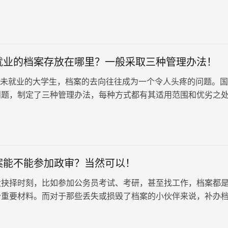
份宝贵的“学历证明”？答案是：将成考档案存入当地人才市场。
去人才市场并不能完成存档，需要进行一些必要的步骤。
就业的档案存放在哪里？一般采取三种管理办法！
就业的大学生，档案的去向往往成为一个令人头疼的问题。国
问题，制定了三种管理办法，每种方式都有其适用范围和优劣之
根据自身情况谨慎选择。…
案能不能参加政审？当然可以！
大抉择时刻，比如参加公务员考试、考研，甚至找工作，档案都
份重要材料。而对于那些丢失或损毁了档案的小伙伴来说，补办
心头的一桩大事。不少人会担心，补办的档案能不能参加政审？
的考试或工作？不用担心！补办的档案是可以正常参加政审的！