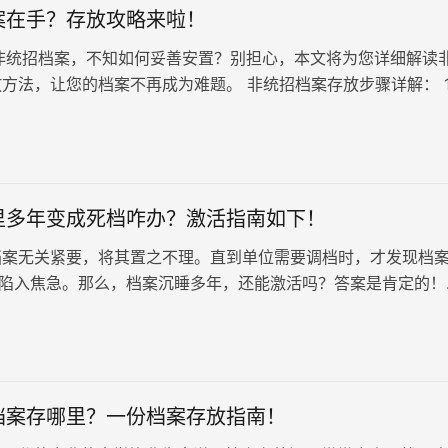
案在手？存放攻略来啦！
统招档案，不知如何妥善安置？别担心，本文将为您详细解读
方法，让您的档案不再成为难题。 非统招档案存放步骤详解： 
性： 首先，仔细检…
里多年变成死档咋办？激活指南如下！
档案无关紧要，将其置之不理。直到单位需要调档时，才发现档
，陷入焦急。那么，档案沉睡多年，还能激活吗？答案是肯定的！
可以帮助您激活档案，让它重新焕发生机。
档案存哪里？一份档案存放指南！