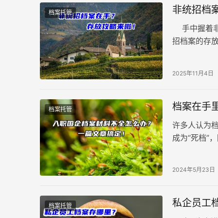
非统招档
档案托管
手中握着非
招档案的存放
检查档案完整
2025年11月4日
档案在手
档案托管
许多人认为
成为“死档”
下几种方法
2024年5月23日
私企员工
档案托管