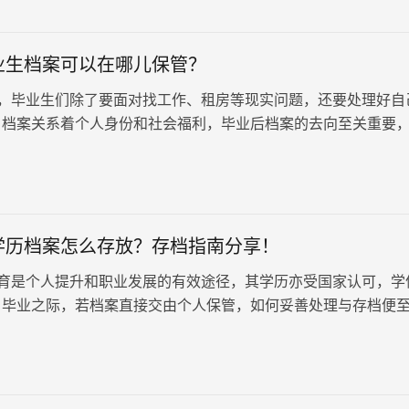
内容真实、完整，并且符合相关部门的要求，就能顺利通过政审
业生档案可以在哪儿保管？
，毕业生们除了要面对找工作、租房等现实问题，还要处理好自
。档案关系着个人身份和社会福利，毕业后档案的去向至关重要
选择： 一、留校管理： …
学历档案怎么存放？存档指南分享！
育是个人提升和职业发展的有效途径，其学历亦受国家认可，学
。毕业之际，若档案直接交由个人保管，如何妥善处理与存档便
保管档案潜藏诸多法律风险与不…