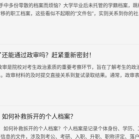
手中多份零散的档案而烦恼？大学毕业后未托管的学籍档案，跳
移的职工档案，这些看似不起眼的“文件包”，实则关系到你的社
定、甚至未来的退休待遇。与其…
了还能通过政审吗？赶紧重新密封！
政审是院校对考生政治素质的重要考察环节，旨在了解考生的政
系。政审材料的及时提交直接关系到复试录取结果。通常，政审
料一同提交，或在确认录取关系…
：如何补救拆开的个人档案？
如何补救拆开的个人档案？个人档案是记录个体身份、学历、
要信息的文件，涉及到考公、考研、入职、升职、职称评定、落