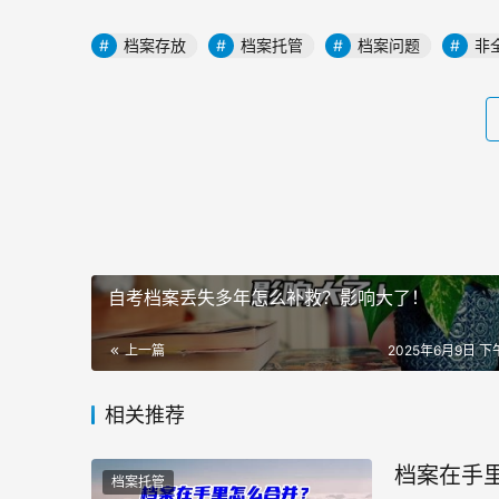
档案存放
档案托管
档案问题
非
自考档案丢失多年怎么补救？影响大了！
上一篇
2025年6月9日 下午
相关推荐
档案在手
档案托管