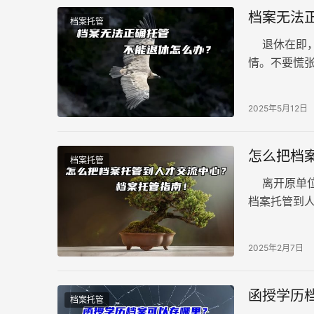
档案无法
档案托管
退休在即，
情。不要慌
如果档案因
2025年5月12日
怎么把档
档案托管
离开原单位
档案托管到
便利。下面
2025年2月7日
函授学历
档案托管