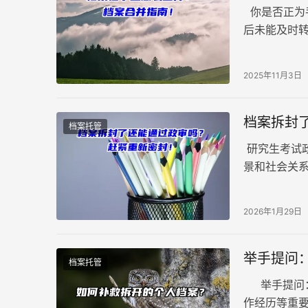
你是否正为
后未能及时转
保、职称评
2025年11月3日
档案拆封
档案托管
研究生考试
景和社会关
能随考试材
2026年1月29日
举手提问
档案托管
举手提问：
作经历等重