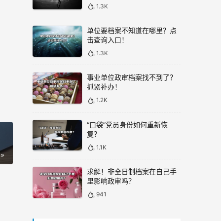
1.3K
单位要档案不知道在哪里？点
击查询入口！
1.3K
事业单位政审档案找不到了？
抓紧补办！
1.2K
“口袋”党员身份如何重新恢
复？
1.1K
求解！非全日制档案在自己手
里影响政审吗？
941