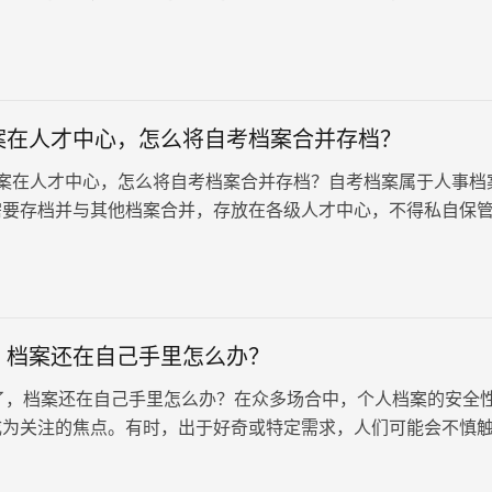
个方面。由于档案的特殊性，个人不得私自拆封档案。一旦档案
采取补救措施。
案在人才中心，怎么将自考档案合并存档？
在人才中心，怎么将自考档案合并存档？自考档案属于人事档
需要存档并与其他档案合并，存放在各级人才中心，不得私自保
是在参加公务员考试、职称评定或研究生入学政审时，相关部门
的真实性、完整性以及相关信息之间的关联性。若材料缺失，可
果。以下是详细的操作步骤，供大家参考借鉴。
，档案还在自己手里怎么办？
档案还在自己手里怎么办？在众多场合中，个人档案的安全
成为关注的焦点。有时，出于好奇或特定需求，人们可能会不慎
域，导致档案被不慎开…