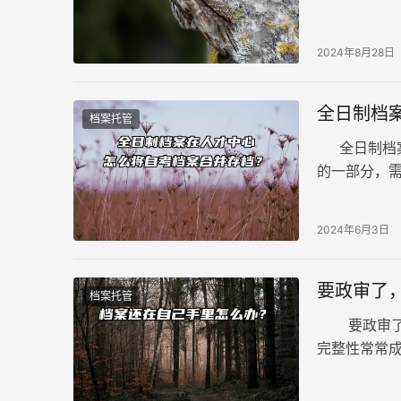
及退休等多
拆开应及时
2024年8月28日
全日制档
档案托管
全日制档案
的一部分，
打开。特别
核档案内容
2024年6月3日
影响政审结
要政审了
档案托管
要政审了，
完整性常常
这一敏感领