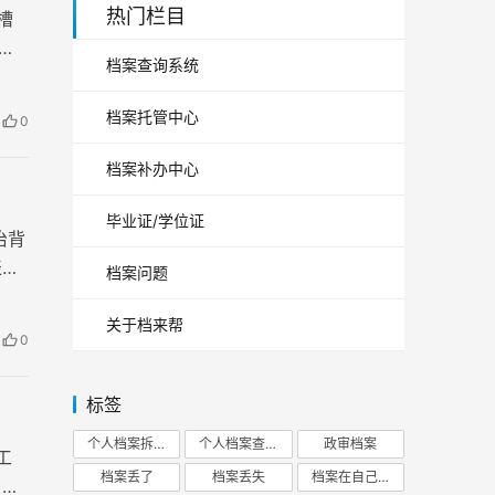
热门栏目
槽
档案查询系统
档案托管中心
0
档案补办中心
毕业证/学位证
治背
表可
档案问题
关于档来帮
0
标签
个人档案拆开
个人档案查询
政审档案
工
档案丢了
档案丢失
档案在自己手里
户以