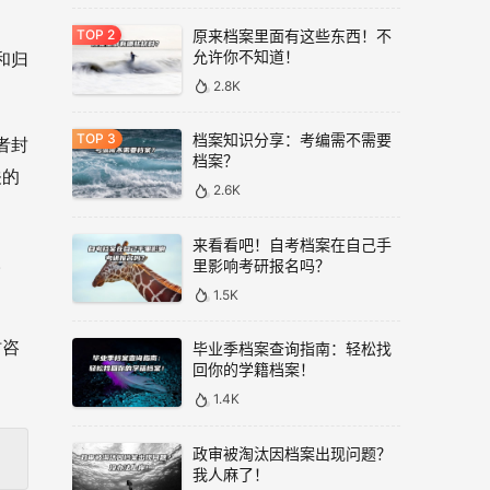
原来档案里面有这些东西！不
允许你不知道！
和归
2.8K
档案知识分享：考编需不需要
者封
档案？
关的
2.6K
来看看吧！自考档案在自己手
。
里影响考研报名吗？
1.5K
时咨
毕业季档案查询指南：轻松找
回你的学籍档案！
1.4K
政审被淘汰因档案出现问题？
我人麻了！