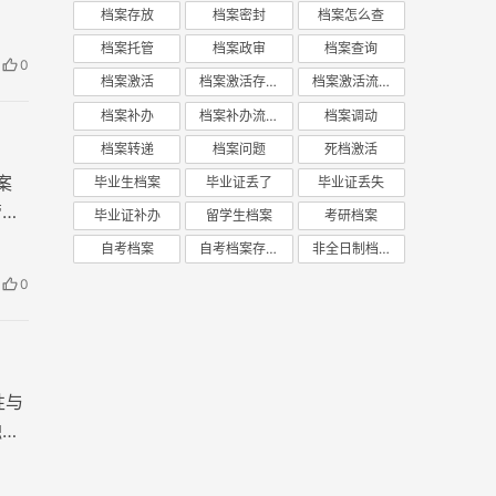
档案存放
档案密封
档案怎么查
袋被
档案托管
档案政审
档案查询
0
档案激活
档案激活存放
档案激活流程
档案补办
档案补办流程
档案调动
档案转递
档案问题
死档激活
案
毕业生档案
毕业证丢了
毕业证丢失
管或
毕业证补办
留学生档案
考研档案
会审
自考档案
自考档案存放
非全日制档案
能会
0
性与
触及