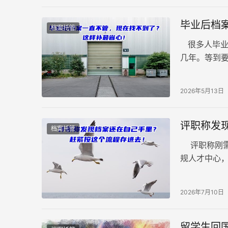
毕业后档
档案托管
很多人毕业
几年。等到
现：档案不
2026年5月13日
评职称发
档案托管
评职称刚需
规人才中心
称不能自己
2026年7月10日
留学生回