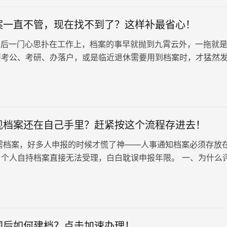
案一直不管，现在找不到了？这样补最省心！
后一门心思扑在工作上，档案的事早就抛到九霄云外，一拖就
要考公、考研、办落户，或是临近退休需要用到档案时，才猛然
见了！翻遍家里、单位，都没踪…
现档案还在自己手里？赶紧按这个流程存进去！
档案，好多人申报的时候才慌了神——人事通知档案必须存放
，个人自持档案直接无法受理，白白耽误申报年限。 一、为什么
拿着档案？人社局和单位…
国后如何建档？点击加速办理！