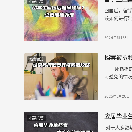
档案托管
回国后，留
该如何进行
成档案建立
2024年5月28日
档案被拆
档案激活
死档指的就
可避免的情
此，了解如
2025年5月20日
应届毕业
档案托管
对于大多数