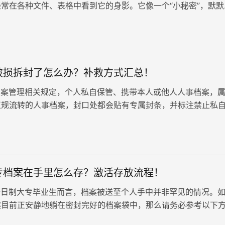
常在各种文件、表格中看到它的身影。它像一个“小秘密”，默默
的学习、成长轨迹，承载着我们未来发展的希望。
破损拆封了怎么办？补救方式汇总！
案管理相关规定，个人私自保管、携带本人或他人人事档案，
正规流转的人事档案，封口处都会贴有专属封条，并标注禁止私
样，以此保障档案内容的真实…
专档案在手里怎么存？激活存放流程！
日制大专毕业生而言，档案被送至个人手中并非罕见的情况。
案目前正安静地躺在密封完好的档案袋中，那么请务必参考以下
其找到合适的归宿。 全日…