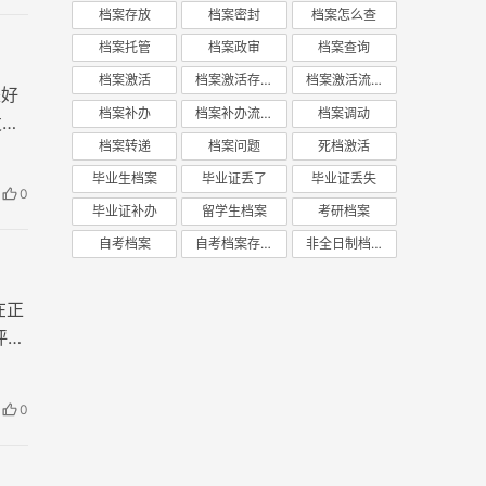
档案存放
档案密封
档案怎么查
档案托管
档案政审
档案查询
档案激活
档案激活存放
档案激活流程
是好
档案补办
档案补办流程
档案调动
发
档案转递
档案问题
死档激活
毕业生档案
毕业证丢了
毕业证丢失
0
毕业证补办
留学生档案
考研档案
自考档案
自考档案存放
非全日制档案
在正
评职
0