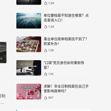
1.3K
单位要档案不知道在哪里？点
击查询入口！
1.3K
事业单位政审档案找不到了？
抓紧补办！
1.2K
“口袋”党员身份如何重新恢
复？
1.1K
求解！非全日制档案在自己手
里影响政审吗？
日制
941
习成