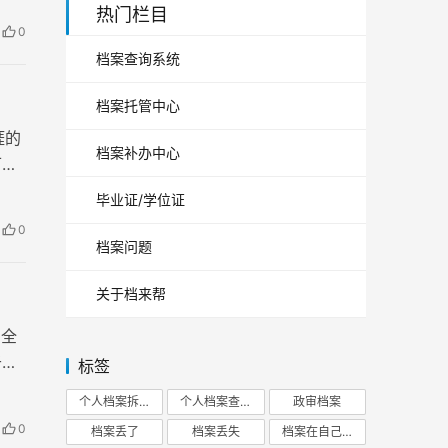
热门栏目
0
档案查询系统
档案托管中心
涯的
档案补办中心
可或
毕业证/学位证
0
档案问题
关于档来帮
与全
于非
标签
个人档案拆开
个人档案查询
政审档案
0
档案丢了
档案丢失
档案在自己手里