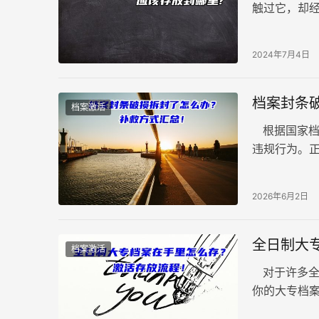
触过它，却经
记录着我们
2024年7月4日
档案封条
档案激活
根据国家档
违规行为。
封的警示字
2026年6月2日
全日制大
档案激活
对于许多全
你的大专档
妥善处理，为