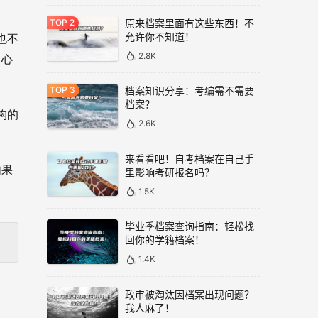
原来档案里面有这些东西！不
允许你不知道！
也不
2.8K
中心
档案知识分享：考编需不需要
档案？
构的
2.6K
来看看吧！自考档案在自己手
如果
里影响考研报名吗？
1.5K
毕业季档案查询指南：轻松找
回你的学籍档案！
1.4K
政审被淘汰因档案出现问题？
我人麻了！