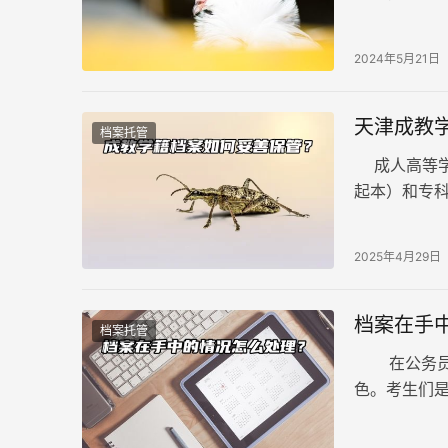
况发生。广
么，如何进
2024年5月21日
天津成教
档案托管
成人高等学
起本）和专
招学籍档案
2025年4月29日
档案在手
档案托管
在公务员及
色。考生们
若档案仍静