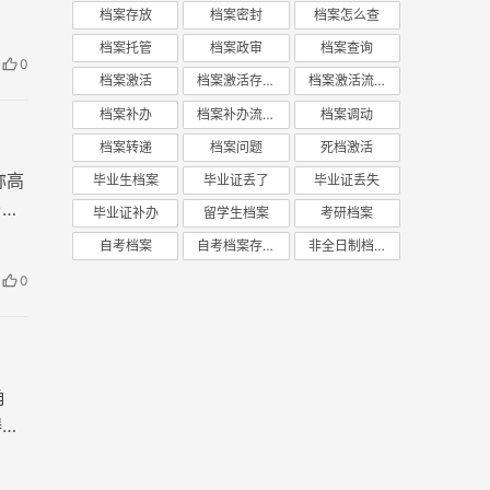
档案存放
档案密封
档案怎么查
，那
档案托管
档案政审
档案查询
0
档案激活
档案激活存放
档案激活流程
档案补办
档案补办流程
档案调动
档案转递
档案问题
死档激活
称高
毕业生档案
毕业证丢了
毕业证丢失
与统
毕业证补办
留学生档案
考研档案
自考档案
自考档案存放
非全日制档案
0
角
碍？