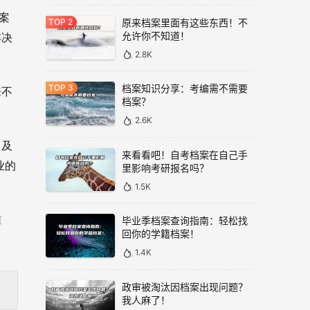
案
原来档案里面有这些东西！不
允许你不知道！
解决
2.8K
档案知识分享：考编需不需要
来不
档案？
2.6K
，及
来看看吧！自考档案在自己手
业的
里影响考研报名吗？
1.5K
难
毕业季档案查询指南：轻松找
回你的学籍档案！
1.4K
政审被淘汰因档案出现问题？
我人麻了！