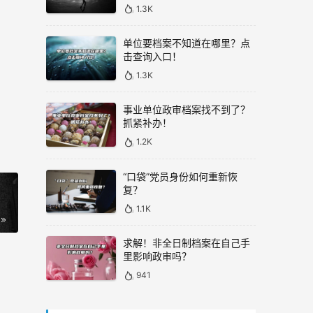
1.3K
单位要档案不知道在哪里？点
击查询入口！
1.3K
事业单位政审档案找不到了？
抓紧补办！
1.2K
“口袋”党员身份如何重新恢
复？
1.1K
求解！非全日制档案在自己手
里影响政审吗？
941