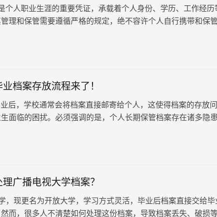
个人职业生涯的重要凭证，承载着个人身份、学历、工作经历
其管理和保管需要遵循严格的规定，绝不容许个人自行携带和保
么人事档案不能自带和保管…
毕业档案存放流程来了！
业后，学校通常会将档案直接邮寄给个人，这使得档案的存放
业生面临的困扰。必须强调的是，个人长期保管档案存在诸多隐
案失效，进而影响日后的使用…
处理广播电视大学档案？
学，现更名为开放大学，学习方式灵活，毕业后档案直接交给毕
。然而，很多人不清楚如何处理这份档案，导致档案丢失、破损