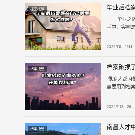
毕业后档
档案托管
毕业之际，
手中，实则
理与存放对
2025年5月15日
档案破损
档案托管
很多人都习
需要用到档
的档案还能存
2024年12月26日
南昌人才
档案托管