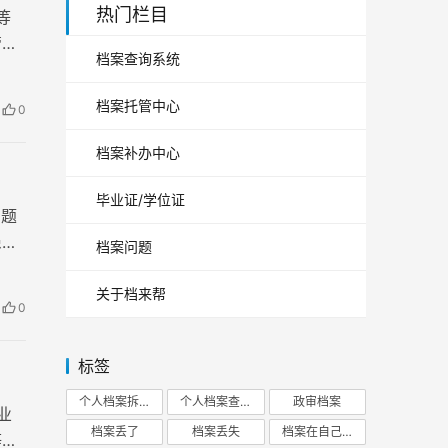
热门栏目
等
管。
档案查询系统
档案托管中心
0
档案补办中心
毕业证/学位证
问题
患，
档案问题
关于档来帮
0
标签
个人档案拆开
个人档案查询
政审档案
业
档案丢了
档案丢失
档案在自己手里
等情