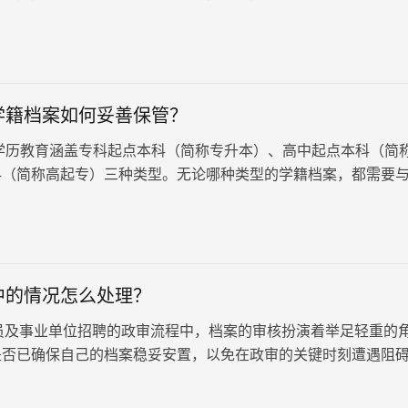
播电视大学档案一般包含，毕业生登记表、成绩单、入学登记表
行处理呢？
学籍档案如何妥善保管？
历教育涵盖专科起点本科（简称专升本）、高中起点本科（简
科（简称高起专）三种类型。无论哪种类型的学籍档案，都需要
或人事档案合并后，才能进…
中的情况怎么处理？
事业单位招聘的政审流程中，档案的审核扮演着举足轻重的
是否已确保自己的档案稳妥安置，以免在政审的关键时刻遭遇阻
静地躺在自己手中，那么…