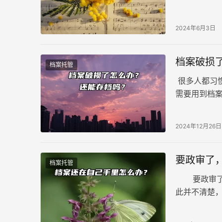
上，这种做
编就来具体
2024年6月3日
档案破损
档案托管
很多人都习
需要用到档
的档案还能存
2024年12月26日
要政审了
档案托管
要政审了，
此并不清楚
到了政审阶