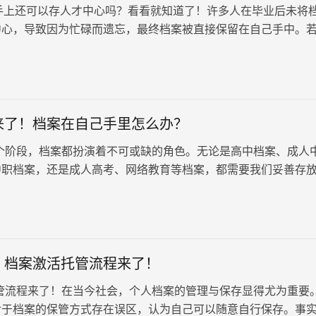
还可以存人才中心吗？看看就知道了！许多人在毕业后未将
中心，导致因为忙碌而遗忘，最终档案被直接保留在自己手中。
个人手中，其合法性将…
来了！档案在自己手里怎么办？
个阶段，档案都扮演着不可或缺的角色。无论是高中档案、成人
中职档案，还是成人高考、网络教育等档案，都需要我们妥善存
手里怎么办？解决方案来了！
：档案激活托管流程来了！
管流程来了！在当今社会，个人档案的管理与保存显得尤为重要
对于档案的保管方式存在误区，认为自己可以随意自行保存。事