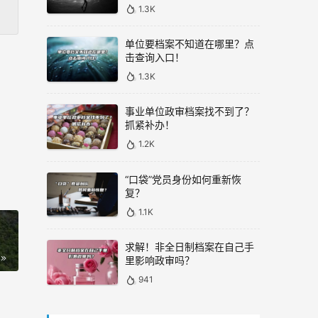
1.3K
单位要档案不知道在哪里？点
击查询入口！
1.3K
事业单位政审档案找不到了？
抓紧补办！
1.2K
“口袋”党员身份如何重新恢
复？
1.1K
求解！非全日制档案在自己手
里影响政审吗？
941