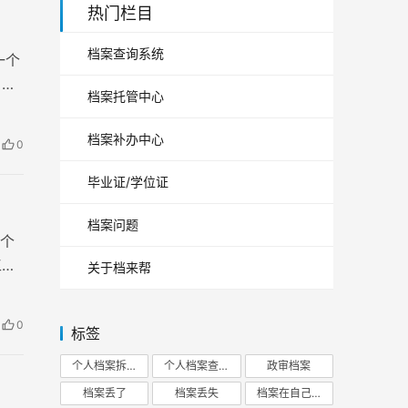
热门栏目
档案查询系统
一个
，或
档案托管中心
档案补办中心
0
毕业证/学位证
档案问题
个
工
关于档来帮
用的
晋
0
标签
理却
个人档案拆开
个人档案查询
政审档案
档案丢了
档案丢失
档案在自己手里