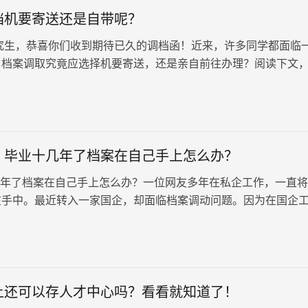
档机要寄送还是自带呢？
生，恭喜你们收到期待已久的调档函！近来，许多同学都面临
：档案调取究竟应选择机要寄送，还是亲自前往办理？阅读下文
思路。 考研档案应该怎…
：毕业十几年了档案在自己手上怎么办？
了档案在自己手上怎么办？一位网友多年在私企工作，一直将
在手中。最近转入一家国企，却面临档案调动问题。因为在国企
为员工基础调查中的重要组成部分，记录着个人重要信息，是录
档案通过审核后，单位能更全面了解员工的工作历程和记录，为
任免等提供依据。然而，由于个人档案一直由个人保管，如何处
网友的一大难题。
上还可以存人才中心吗？看看就知道了！