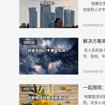
档案在手上
存放到人才
案长时间在
2025年6月20日
解决方案
档案托管
在人生的各
专、技校、
档案在自己
2024年6月21日
一起围观
档案托管
档案激活托
而，许多人