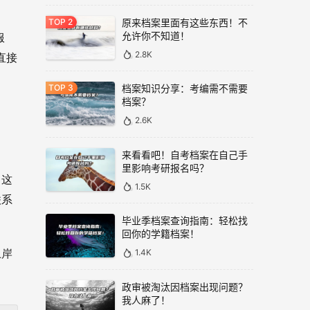
原来档案里面有这些东西！不
允许你不知道！
服
2.8K
直接
档案知识分享：考编需不需要
档案？
2.6K
来看看吧！自考档案在自己手
里影响考研报名吗？
。这
1.5K
联系
毕业季档案查询指南：轻松找
回你的学籍档案！
1.4K
上岸
政审被淘汰因档案出现问题？
我人麻了！