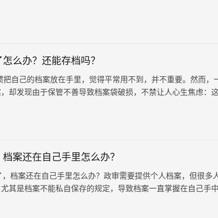
法可能会导致档案遗失、损坏或失效，从而给个人带来诸多不便
介绍介绍，大家一起来围观吧！
了怎么办？还能存档吗？
惯把自己的档案放在手里，觉得平常用不到，并不重要。然而，
案，却发现由于保管不善导致档案袋破损，不禁让人心生焦虑：
档吗？ 档案的重要性： 1…
，档案还在自己手里怎么办？
档案还在自己手里怎么办？政审需要提供个人档案，但很多
，尤其是档案不能私自保存的规定，导致档案一直掌握在自己手
段却感到焦急。看看这…