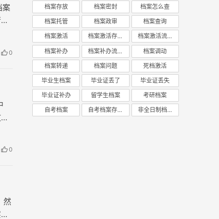
档案
档案存放
档案密封
档案怎么查
若档
档案托管
档案政审
档案查询
档案激活
档案激活存放
档案激活流程
档案补办
档案补办流程
档案调动
0
档案转递
档案问题
死档激活
毕业生档案
毕业证丢了
毕业证丢失
毕业证补办
留学生档案
考研档案
中
自考档案
自考档案存放
非全日制档案
放。
0
。然
实