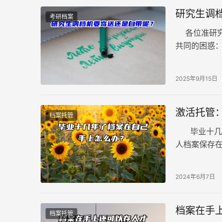
研究生调
考研档案
各位准研究
共同的困惑
许能帮你理清
2025年9月15日
激活托管
档案托管
毕业十几年
人档案保存
作，档案成
必备条件。
2024年6月7日
升、调资、
成为了这位
档案在手
档案托管