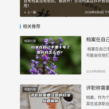
自考档案没有密封、被拆开？失效档案这样补救
用！
上一篇
2026年6月9日 下午
相关推荐
档案在自
档案托管
档案在自己
可能会在他
要对这些档
阐述解决方
2024年8月8日
评职称需
档案托管
档案，作为
其在追求职