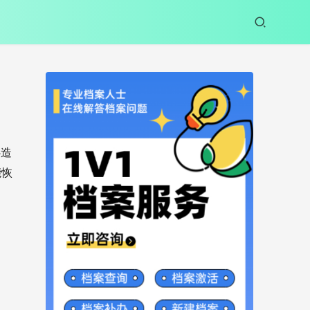
心造
能恢