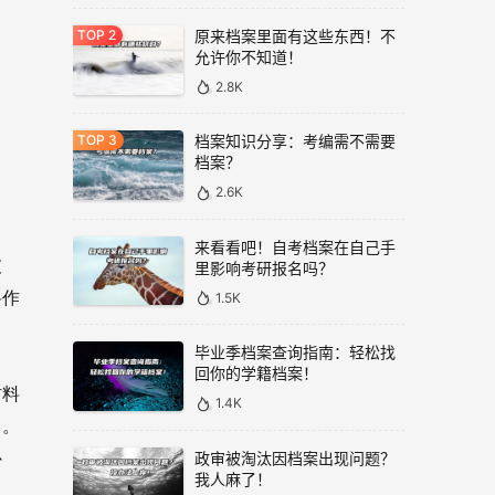
原来档案里面有这些东西！不
允许你不知道！
2.8K
档案知识分享：考编需不需要
档案？
2.6K
来看看吧！自考档案在自己手
破
里影响考研报名吗？
料作
1.5K
毕业季档案查询指南：轻松找
回你的学籍档案！
材料
1.4K
力。
政审被淘汰因档案出现问题？
补
我人麻了！