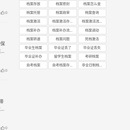
档案存放
档案密封
档案怎么查
0
档案托管
档案政审
档案查询
档案激活
档案激活存放
档案激活流程
档案补办
档案补办流程
档案调动
档案转递
档案问题
死档激活
自保
毕业生档案
毕业证丢了
毕业证丢失
程。
毕业证补办
留学生档案
考研档案
自考档案
自考档案存放
非全日制档案
0
滞
收，
入人
？
0