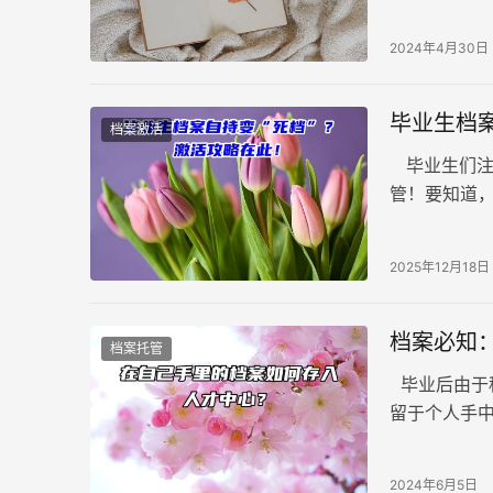
与档案出错
2024年4月30日
毕业生档案
档案激活
毕业生们注
管！要知道
一旦经由个
2025年12月18日
档案必知
档案托管
毕业后由于
留于个人手
还丧失了其
才中心的正
2024年6月5日