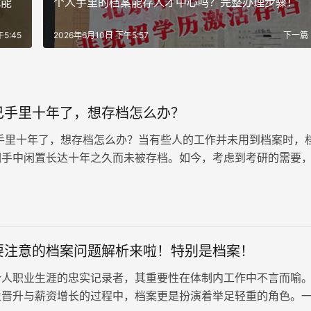
就能
个人手里的档案能存人才中心吗？完整办理步骤！
5:45
2026年6月10日 下午5:57
下一篇
己手里十年了，想存档怎么办？
手里十年了，想存档怎么办？当有些人的工作并未用到档案时，
们手中闲置长达十年之久而未被存档。如今，考虑到考研的需要
案进行存档处理，但却困惑该如何着手。接下来，我们将为大家
法。
要注意的档案问题解析来啦！特别是档案！
个人职业生涯的忠实记录者，其重要性在体制内工作中不言而喻
业晋升与薪资增长的过程中，档案更是扮演着举足轻重的角色。