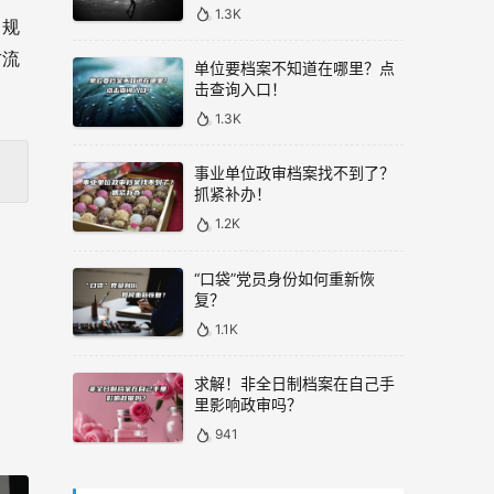
1.3K
。规
方流
单位要档案不知道在哪里？点
击查询入口！
1.3K
事业单位政审档案找不到了？
抓紧补办！
1.2K
“口袋”党员身份如何重新恢
复？
1.1K
求解！非全日制档案在自己手
里影响政审吗？
941