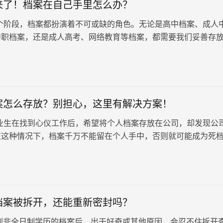
来了！档案在自己手里怎么办？
个阶段，档案都扮演着不可或缺的角色。无论是高中档案、成人
中职档案，还是成人高考、网络教育等档案，都需要我们妥善存
手里怎么办？解决方案来了！
案怎么存放？别担心，这里有解决方案！
业生在找到心仪工作后，希望将个人档案存放在公司，却发现公
在这种情况下，档案千万不能留在个人手中，否则就可能成为死
应该如何处理个人档案呢？
档案被拆开，还能重新密封吗？
非全日制学历的档案后，出于好奇或其他原因，会忍不住拆开