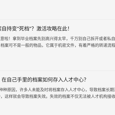
，晋升之路恐怕会变得崎岖难行。
自持变“死档”？激活攻略在此！
意啦！拿到毕业档案先别高兴得太早，千万别自己拆开或者私
，档案可不是一般的物品，它属于机密文件，有着严格的转递流
人之手，很可能就会变成无法…
：在自己手里的档案如何存入人才中心？
种种原因，许多人未能及时将档案存入人才中心，导致档案长期
中，这样就会导致档案失效。失效的档案不仅无法被人才机构接
应有的法律效力。为避免这种情况，我们需要了解档案激活与存
确方法。那么，档案必知：在自己手里的档案如何存入人才中心