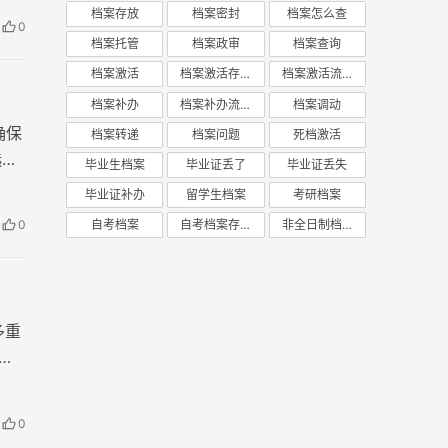
档案存放
档案密封
档案怎么查
0
档案托管
档案政审
档案查询
档案激活
档案激活存放
档案激活流程
档案补办
档案补办流程
档案调动
确保
档案转递
档案问题
死档激活
选
毕业生档案
毕业证丢了
毕业证丢失
毕业证补办
留学生档案
考研档案
0
自考档案
自考档案存放
非全日制档案
多重
宝
0