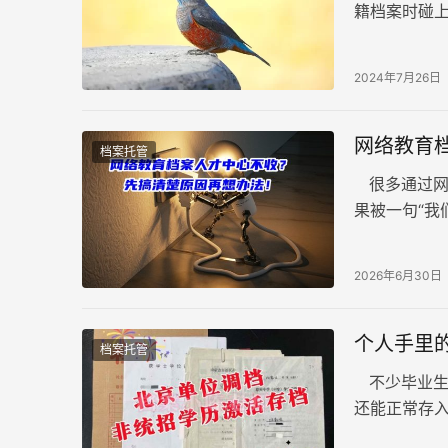
籍档案时碰
有一位“运气
情况能够采
2024年7月26日
网络教育
档案托管
很多通过网
果被一句“我
就不收呢？ 
2026年6月30日
个人手里
档案托管
不少毕业生
还能正常存
有着严格的