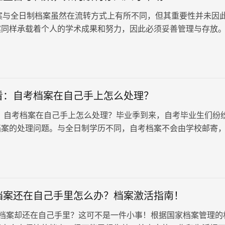
全日制档案虽然在流转方式上有所不同，但其重要性并未因
案同样承载着个人的学术成果和努力，因此必须妥善管理与存放
自考档案时，如何确保…
看：自考档案在自己手上怎么处理？
：自考档案在自己手上怎么处理？毕业季到来，自考毕业生们纷
档案的处理问题。与全日制学历不同，自考档案不会由学校邮寄
考生本人手中。处理自考档案至关重要，因为这一档案同样是工
试、职称评定等诸多方面的重要凭据。
档案还在自己手里怎么办？档案激活指南！
档案却还在自己手里？这可不是一件小事！根据国家档案管理的