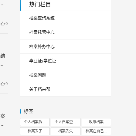
，就
热门栏目
种
档案查询系统
0
档案托管中心
档案补办中心
，结
毕业证/学位证
么
档案问题
0
关于档来帮
标签
档案
个人档案拆开
个人档案查询
政审档案
中心
档案丢了
档案丢失
档案在自己手里