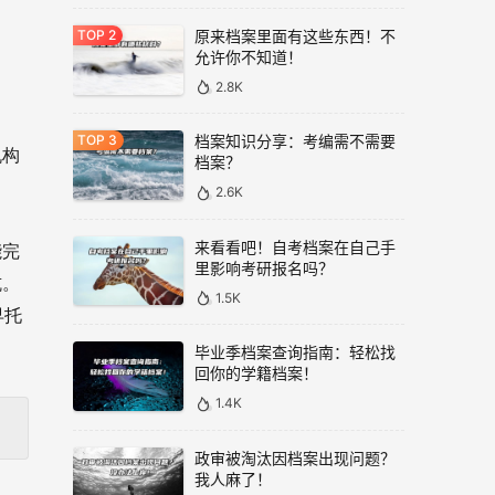
原来档案里面有这些东西！不
允许你不知道！
2.8K
档案知识分享：考编需不需要
机构
档案？
2.6K
来看看吧！自考档案在自己手
能完
里影响考研报名吗？
坑。
1.5K
早托
毕业季档案查询指南：轻松找
回你的学籍档案！
1.4K
政审被淘汰因档案出现问题？
我人麻了！