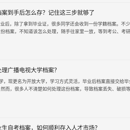
档案到手后怎么存？记住这三步就够了
业后，除了拿到毕业证，很多同学还会收到一份学籍档案。不
这份档案，不知道该怎么处理，随手往家里一放，等到考公、考
用的时候才发现问题。非全日…
处理广播电视大学档案？
学，现更名为开放大学，学习方式灵活，毕业后档案直接交给毕
。然而，很多人不清楚如何处理这份档案，导致档案丢失、破损
播电视大学档案一般包含，毕业生登记表、成绩单、入学登记表
行处理呢？
业生自考档案，如何顺利存入人才市场？