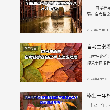
自考档案与
弱。自考档
么，当手握
2025年7月10日
自考生必
档案托管
自考生必看
询关于自考
是直接交予
动、升学考
2024年4月29日
毕业十年
档案托管
毕业十年，