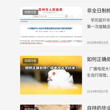
非全日制
档案托管
学历提升毕
第一次接触
评职称需要
2026年6月23日
如何正确
档案托管
广播电视大
生自行保管
况发生。广
么，如何进
2024年5月21日
自持的毕
档案托管