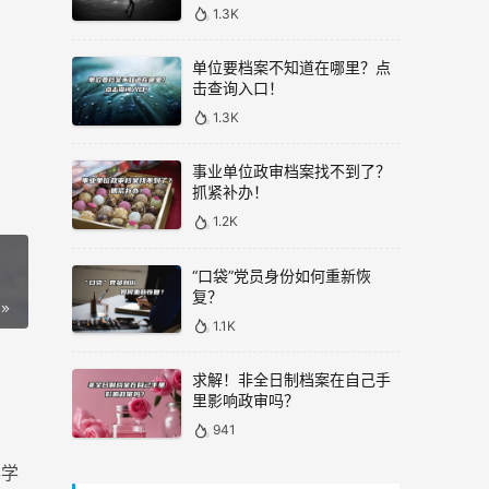
1.3K
单位要档案不知道在哪里？点
击查询入口！
1.3K
事业单位政审档案找不到了？
抓紧补办！
1.2K
“口袋”党员身份如何重新恢
复？
1.1K
求解！非全日制档案在自己手
里影响政审吗？
941
办学