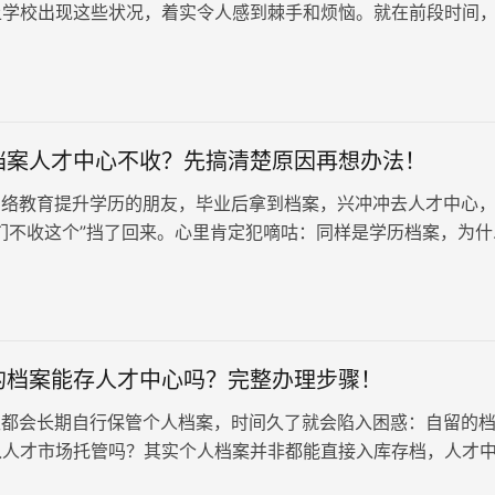
上学校出现这些状况，着实令人感到棘手和烦恼。就在前段时间
不佳”的朋友遭遇了这样的难题。现在，让我们一起来看看针对这
取哪些应对之策。
档案人才中心不收？先搞清楚原因再想办法！
络教育提升学历的朋友，毕业后拿到档案，兴冲冲去人才中心
们不收这个”挡了回来。心里肯定犯嘀咕：同样是学历档案，为什
先别急着怪工作人员，这…
的档案能存人才中心吗？完整办理步骤！
都会长期自行保管个人档案，时间久了就会陷入困惑：自留的
入人才市场托管吗？其实个人档案并非都能直接入库存档，人才
审核标准。只有满足合规条件…