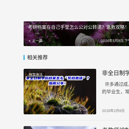
考研档案在自己手里怎么公对公转递？急救攻略
上一篇
2026年5月8日 下午
相关推荐
非全日制
档案激活
许多通过成
的毕业生，
至人才中心
2026年2月6日