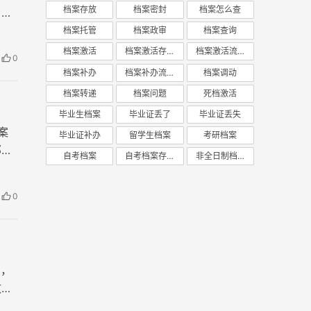
档案存放
档案密封
档案怎么查
，而
档案托管
档案政审
档案查询
档案激活
档案激活存放
档案激活流程
0
档案补办
档案补办流程
档案调动
档案转递
档案问题
死档激活
毕业生档案
毕业证丢了
毕业证丢失
案
毕业证补办
留学生档案
考研档案
那
自考档案
自考档案存放
非全日制档案
0
中，
致。
从而