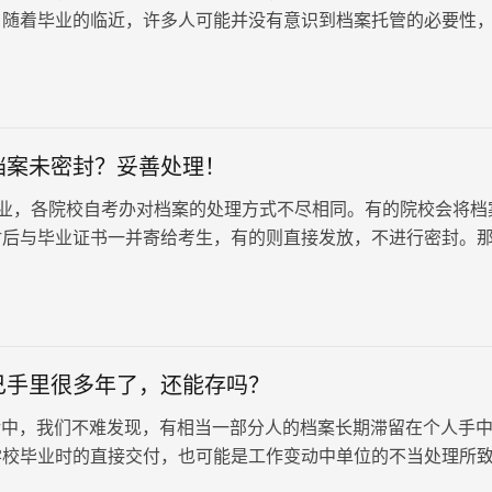
。随着毕业的临近，许多人可能并没有意识到档案托管的必要性
自己保管档案。然而，…
档案未密封？妥善处理！
业，各院校自考办对档案的处理方式不尽相同。有的院校会将档
封后与毕业证书一并寄给考生，有的则直接发放，不进行密封。
本科档案未密封时，我们该如何正…
己手里很多年了，还能存吗？
中，我们不难发现，有相当一部分人的档案长期滞留在个人手
学校毕业时的直接交付，也可能是工作变动中单位的不当处理所
案管理的基本知识，许多人并不知晓档案不应私自保管的规定，