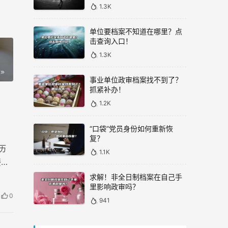
1.3K
单位要档案不知道在哪里？点
击查询入口！
1.3K
事业单位政审档案找不到了？
抓紧补办！
1.2K
“口袋”党员身份如何重新恢
复？
历
1.1K
接转
求解！非全日制档案在自己手
里影响政审吗？
0
941