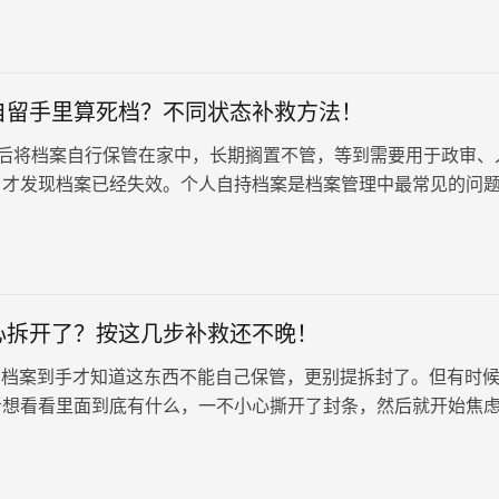
要文件的长期闲置与潜在失效。那么，档案在自己手里很多年了
自留手里算死档？不同状态补救方法！
后将档案自行保管在家中，长期搁置不管，等到需要用于政审、
，才发现档案已经失效。个人自持档案是档案管理中最常见的问
时长、档案保存状态不同，对应…
心拆开了？按这几步补救还不晚！
档案到手才知道这东西不能自己保管，更别提拆封了。但有时
者想看看里面到底有什么，一不小心撕开了封条，然后就开始焦
档案废了？会不会影响考公、入…