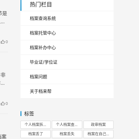
热门栏目
节是
档案查询系统
人档
档案托管中心
0
档案补办中心
毕业证/学位证
并非
档案问题
作
关于档来帮
0
标签
个人档案拆开
个人档案查询
政审档案
档案丢了
档案丢失
档案在自己手里
档案