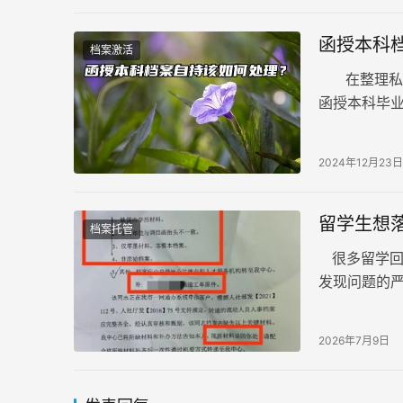
函授本科
档案激活
在整理私信
函授本科毕
中。如今，
2024年12月23日
留学生想
档案托管
很多留学回
发现问题的
案是证明个
2026年7月9日