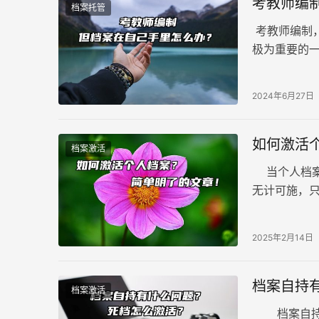
考教师编
档案托管
考教师编制
极为重要的
案进行审核
2024年6月27日
如何激活
档案激活
当个人档案
无计可施，
用。 那么…
2025年2月14日
档案自持
档案激活
档案自持有