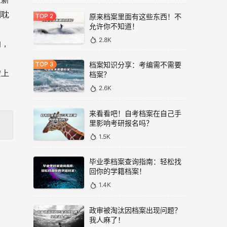
别耽
原来档案里面有这些东西！不
允许你不知道！
2.8K
的，
档案知识分享：考编需不需要
按上
档案？
2.6K
来看看吧！自考档案在自己手
里影响考研报名吗？
1.5K
毕业季档案查询指南：轻松找
回你的学籍档案！
1.4K
政审被淘汰因档案出现问题？
我人麻了！