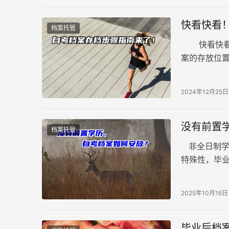
快看快看
档案托管
快看快看！
案的存放位
种常见的档案
2024年12月25日
没有前置
档案托管
非全日制学
特殊性，毕
并或新建档
2025年10月16日
毕业后档