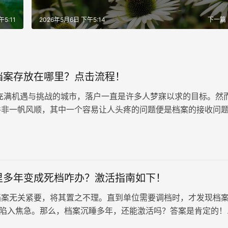
5:11
2026年5月6日 下午5:14
下一篇
档案存放在哪里？点击流程！
充满机遇与挑战的城市，落户一直是许多人梦寐以求的目标。然
并非一帆风顺，其中一个容易让人头疼的问题便是档案的接收问
哪里？” 这是许多想要通过随迁随调方式落户北京的人都会面临
里多年变成死档咋办？激活指南如下！
档案无关紧要，将其置之不理。直到单位需要调档时，才发现档
，陷入焦急。那么，档案沉睡多年，还能激活吗？答案是肯定的！
可以帮助您激活档案，让它重新焕发生机。