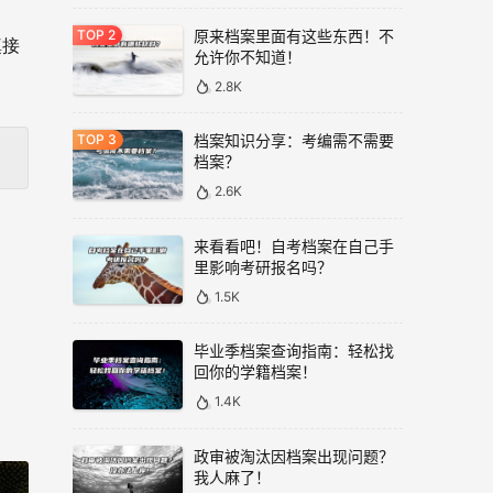
原来档案里面有这些东西！不
填接
允许你不知道！
2.8K
档案知识分享：考编需不需要
档案？
2.6K
来看看吧！自考档案在自己手
里影响考研报名吗？
1.5K
毕业季档案查询指南：轻松找
回你的学籍档案！
1.4K
政审被淘汰因档案出现问题？
我人麻了！