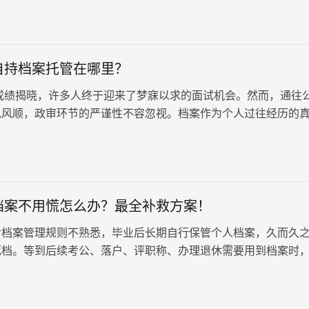
自持档案托管在哪里？
绩揭晓，许多人终于迎来了梦寐以求的面试机会。然而，通往
帆风顺，政审环节的严谨性不容忽视。档案作为个人过往经历的
审中扮演着至关重要的角色…
档案不用慌怎么办？最全补救方案！
对档案管理规则不熟悉，毕业后长期自行保管个人档案，久而久
死档。等到后续考公、落户、评职称、办理退休需要用到档案时
限、无法正常使用。其实自持档案…