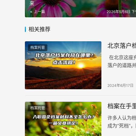
来
上一篇
2026年5月6日 下午
相关推荐
北京落户
档案托管
在北京这座
落户的道路
“档案存放在
惑。
2024年6月17日
档案在手
档案托管
许多人认为
成为“死档”
下几种方法