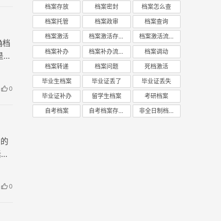
档案存放
档案密封
档案怎么查
档案托管
档案政审
档案查询
档案激活
档案激活存放
档案激活流程
确档
档案补办
档案补办流程
档案调动
是三
档案转递
档案问题
死档激活
毕业生档案
毕业证丢了
毕业证丢失
0
毕业证补办
留学生档案
考研档案
自考档案
自考档案存放
非全日制档案
考的
括合
0