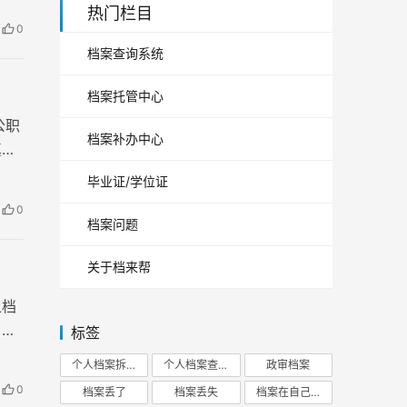
热门栏目
0
档案查询系统
档案托管中心
公职
档案补办中心
真实
毕业证/学位证
0
档案问题
关于档来帮
之档
，才
标签
个人档案拆开
个人档案查询
政审档案
0
档案丢了
档案丢失
档案在自己手里