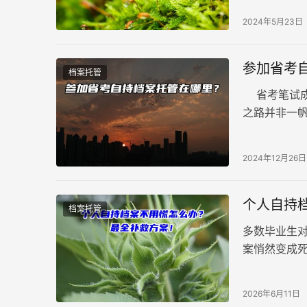
2024年5月23日
参加省考
档案托管
省考笔试成
之路并非一
记录，在政
2024年12月26日
个人自持
档案托管
多数毕业生
案悄然变成
发现处处受
2026年6月11日