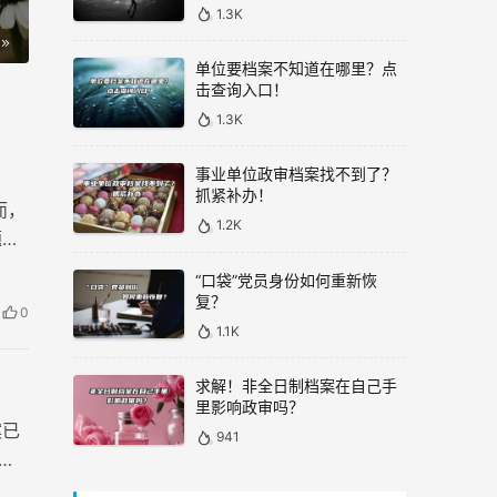
1.3K
单位要档案不知道在哪里？点
击查询入口！
1.3K
事业单位政审档案找不到了？
抓紧补办！
而，
1.2K
题。
的困
“口袋”党员身份如何重新恢
复？
0
1.1K
求解！非全日制档案在自己手
里影响政审吗？
案已
941
以