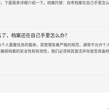
理，下面我来详细介绍一下。档案托管：自考档案在自己手里怎
检查收到的自考档案是否被密封。有些学校发放的档案可能只是
表，没有被封存。如果是这种情况，就需要找学校老师来帮忙密
有被密封的档案是无法被任何单位或人才中心接收的。
名了，档案还在自己手里怎么办？
人重要信息的载体，其管理有着严格的规范，通常不允许个
了确保档案的安全性和有效性，我们必须将其激活并存放至具备
机构。近日，有朋友向…