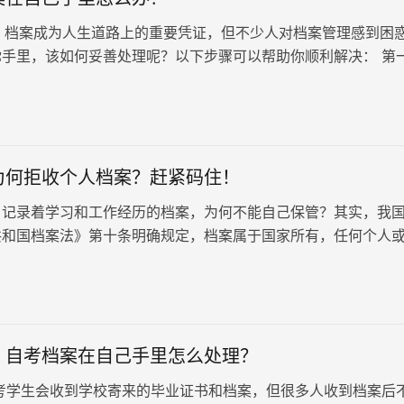
案成为人生道路上的重要凭证，但不少人对档案管理感到困
你手里，该如何妥善处理呢？以下步骤可以帮助你顺利解决： 第
校或者单位，确保准确…
为何拒收个人档案？赶紧码住！
，记录着学习和工作经历的档案，为何不能自己保管？其实，我
共和国档案法》第十条明确规定，档案属于国家所有，任何个人
持有自己的档案。那么，个人持有档案会带来哪些影响呢？赶紧
整理的相关的影响，希望能帮助到有需要的朋友哦！
：自考档案在自己手里怎么处理？
考学生会收到学校寄来的毕业证书和档案，但很多人收到档案后