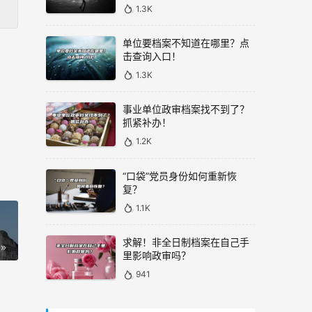
1.3K
单位要档案不知道在哪里？点
击查询入口！
1.3K
事业单位政审档案找不到了？
抓紧补办！
1.2K
“口袋”党员身份如何重新恢
复？
1.1K
求解！非全日制档案在自己手
里影响政审吗？
941