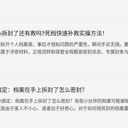
市场、人社局一律拒收，政审直…
心拆封了还有救吗?死档快速补救实操方法！
间拆开个人档案袋，事后才得知问题的严重性，瞬间手足无措。
案属于涉密材料，正规流转和保管全程都是密封状态，专属封条
真实、未被篡改的核心凭证。 …
搞定：档案在手上拆封了怎么密封？
定：档案在手上拆封了怎么密封？有些小伙伴的档案可能被
能是由于家人不小心、或者出于好奇心。对于如何将拆封的档案
人对此显得尤为关心，…