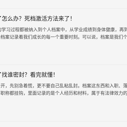
了怎么办？死档激活方法来了！
习过程都被纳入到个人档案中，从学业成绩到身体健康，再
些档案记录着我们成长的每一个重要时刻。可以说，档案是我们
重要缩影。档案损坏的…
了找谁密封？看完就懂！
拆开，先别急着慌，更不要自己乱粘乱封。档案这东西和入职、
评职称都挂钩，里面记录的是个人经历和材料，属于有法律效力
保持原始密封状态。 为什么不能…