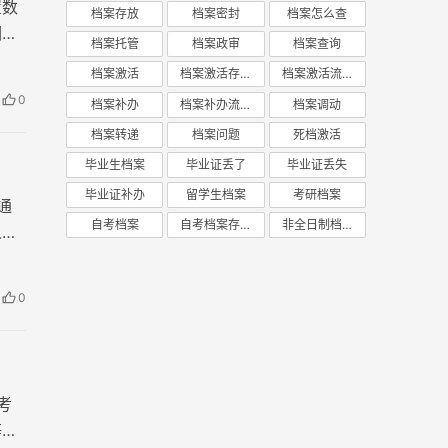
置数
档案存放
档案密封
档案怎么查
调档
档案托管
档案政审
档案查询
档案激活
档案激活存放
档案激活流程
0
档案补办
档案补办流程
档案调动
档案转递
档案问题
死档激活
毕业生档案
毕业证丢了
毕业证丢失
毕业证补办
留学生档案
考研档案
通
自考档案
自考档案存放
非全日制档案
人档
0
考
等于