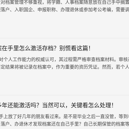
后对档案管理不够重视，将学籍、人事档案随意放在自己手中搁
理落户、入职国企、申报职称、办理退休或参加考公考编，需要
发现手里的档案早已被人才市场拒…
案在手里怎么激活存档？别慌看这篇！
对个人工作能力的权威认可，其过程需严格审查档案材料。审核
评定结果将被记录在档案中，作为重要的资历凭证。然而，若个
于自己手中，可能会对职称评定…
多年还能激活吗？当然可以，关键看怎么处理！
手上放了好几年的朋友看过来。是不是毕业之后一直没管，等到
、落户、办退休才发现档案还在自己手里？自己长期保管的档案