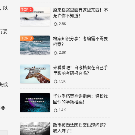
，以
原来档案里面有这些东西！不
允许你不知道！
2.8K
行妥
档案知识分享：考编需不需要
档案？
2.6K
来看看吧！自考档案在自己手
里影响考研报名吗？
1.5K
失或
毕业季档案查询指南：轻松找
回你的学籍档案！
需要
1.4K
政审被淘汰因档案出现问题？
我人麻了！