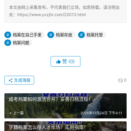
本文由网上采集发布，不代表我们立场，如若转载，请注明出
处：https://www.yxzjhr.com/23013.html
档案在自己手里
档案存放
档案托管
档案问题
赞
(0)
生成海报
0
成考档案如何激活合并？妥善归档流程！
上一篇
2025年12月24日 下午4:11
学籍档案怎么存人才市场？实用指南！