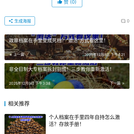
赞
(0)
生成海报
0
政审档案在手里变成死档？“激活”方式看这里！
上一篇
2025年12月8日 下午4:21
非全日制大专档案拆封别慌！三步教你重新激活！
2025年12月9日 下午3:38
下一篇
相关推荐
个人档案在手里四年自持怎么激
活？存放手册！