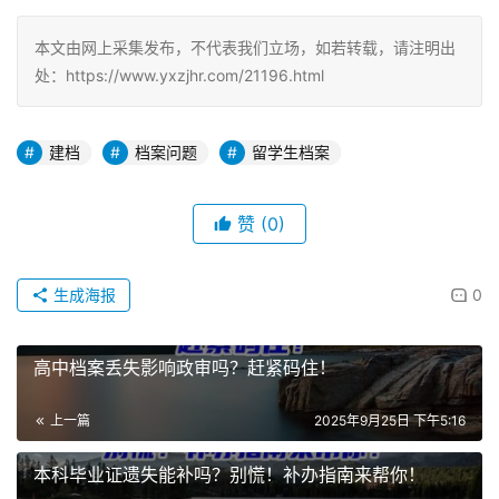
本文由网上采集发布，不代表我们立场，如若转载，请注明出
处：https://www.yxzjhr.com/21196.html
建档
档案问题
留学生档案
赞
(0)
生成海报
0
高中档案丢失影响政审吗？赶紧码住！
上一篇
2025年9月25日 下午5:16
本科毕业证遗失能补吗？别慌！补办指南来帮你！