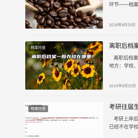
环节——档
案还在自己
2026年6月25日
离职后档
档案托管
离职后档案
地方：学校
拥有档案管
面临失业时
2024年6月25日
考研往届
档案托管
考研上岸后
已经不在学
第一步：确