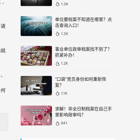
续，
1.3K
单位要档案不知道在哪里？点
击查询入口！
申请
1.3K
事业单位政审档案找不到了？
的就
抓紧补办！
1.2K
料。
“口袋”党员身份如何重新恢
复？
任何
1.1K
求解！非全日制档案在自己手
里影响政审吗？
941