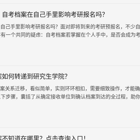
！自考档案在自己手里影响考研报名吗？
自己手里影响考研报名吗？面对即将到来的考研预报名，不少
存有一个共同的疑虑：自考档案若掌握在个人手中，是否会成为
绊脚石？首先，明确的是，自考档案的处理方式对考研报名的影
，而是依据具体情况有所不同。
案如何转递到研究生学院？
关系迁移，看似简单，实则环环相扣，需要细致操作，才能确
以下步骤，囊括了从确定接收单位到确认档案到达的全过程，助
移。 一、确定档案归…
案不知道在哪里？点击查询入口！