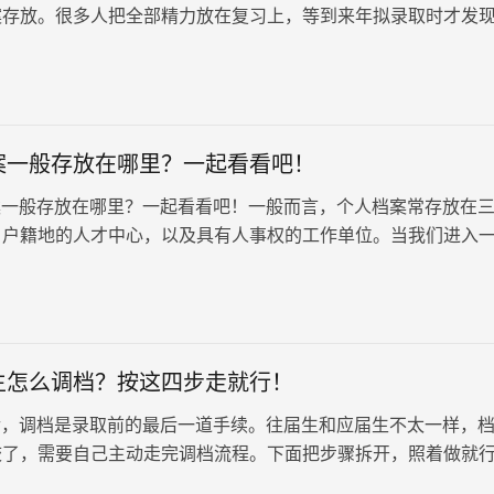
案存放。很多人把全部精力放在复习上，等到来年拟录取时才发
手里或不知去向，调档环节…
案一般存放在哪里？一起看看吧！
一般存放在哪里？一起看看吧！一般而言，个人档案常存放在
、户籍地的人才中心，以及具有人事权的工作单位。当我们进入
理权的工作单位时，档案也会随之转移至该单位进行保管。然而
，档案的存放和管理方式则会有所不同。
生怎么调档？按这四步走就行！
，调档是录取前的最后一道手续。往届生和应届生不太一样，
校了，需要自己主动走完调档流程。下面把步骤拆开，照着做就
认档案现在在哪。往届生的…