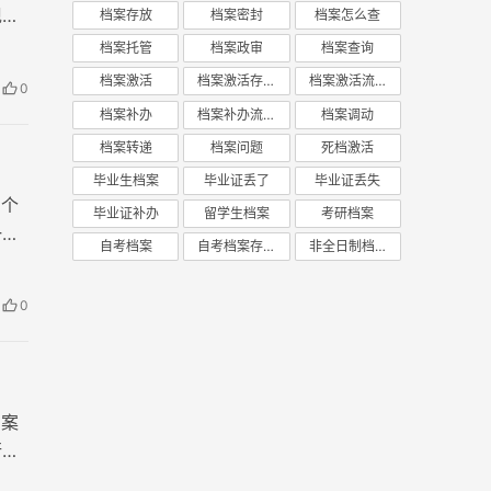
现档
档案存放
档案密封
档案怎么查
档案托管
档案政审
档案查询
档案激活
档案激活存放
档案激活流程
0
档案补办
档案补办流程
档案调动
档案转递
档案问题
死档激活
毕业生档案
毕业证丢了
毕业证丢失
三个
毕业证补办
留学生档案
考研档案
一家
自考档案
自考档案存放
非全日制档案
，当
0
档案
行。