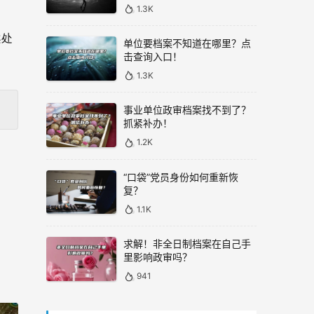
1.3K
案处
单位要档案不知道在哪里？点
击查询入口！
1.3K
事业单位政审档案找不到了？
抓紧补办！
1.2K
“口袋”党员身份如何重新恢
复？
1.1K
求解！非全日制档案在自己手
里影响政审吗？
941