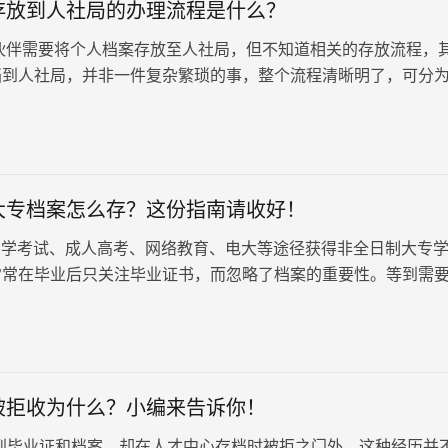
存放到人社局的办理流程是什么？
伴需要将个人档案存放至人社局，但不知道相关的存放流程，
档到人社局，并非一件复杂繁琐的事，整个流程清晰明了，可分
 第一步：提交申请材料…
大专档案怎么存？这份指南请收好！
学考试、成人高考、网络教育、电大等途径获得非全日制大专
常常在毕业后只关注毕业证书，而忽略了档案的重要性。等到需
户、职称评定等关键环节时，…
被拒收为什么？小编来告诉你！
到毕业证和档案，却在人才中心存档时被拒之门外，这种经历并