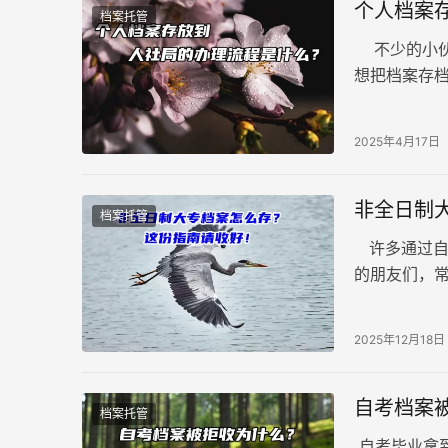
个人档案
档案托管
不少的小伙
想把档案存
下几个步骤：
2025年4月17日
非全日制
档案托管
许多通过自
的朋友们，
行政审、落
2025年12月18日
自考档案
档案托管
自考毕业拿