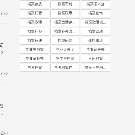
，个
档案存放
档案密封
档案怎么查
档案托管
档案政审
档案查询
0
档案激活
档案激活存放
档案激活流程
档案补办
档案补办流程
档案调动
档案转递
档案问题
死档激活
问
毕业生档案
毕业证丢了
毕业证丢失
呢？
毕业证补办
留学生档案
考研档案
自考档案
自考档案存放
非全日制档案
0
档
助你
0