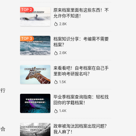
原来档案里面有这些东西！不
允许你不知道！
2.8K
档案知识分享：考编需不需要
档案？
2.6K
来看看吧！自考档案在自己手
里影响考研报名吗？
1.5K
进行
毕业季档案查询指南：轻松找
回你的学籍档案！
1.4K
政审被淘汰因档案出现问题？
并合
我人麻了！