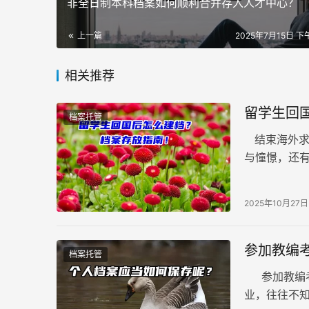
非全日制本科档案如何顺利合并存入人才中心？
上一篇
2025年7月15日 下午
相关推荐
留学生回
档案托管
结束海外求
与憧憬，还
请务必携带
2025年10月27日
参加教编
档案托管
参加教编考
业，往往不