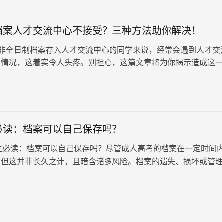
档案人才交流中心不接受？三种方法助你解决！
非全日制档案存入人才交流中心的同学来说，经常会遇到人才交
的情况，这着实令人头疼。别担心，这篇文章将为你揭示造成这
因，并提供三种有效解决方法，助你顺利激活或新建档案，为未
。
必读：档案可以自己保存吗？
读：档案可以自己保存吗？尽管成人高考的档案在一定时间
，但这并非长久之计，且暗含诸多风险。档案的遗失、损坏或管
影响到个人的权益和未…