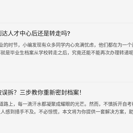
记录，更是我们参加各类考试、求职的重要凭证。参加教编考试
如何保存呢？因此，了解档案的正确保存方式显得尤为重要。
到达人才中心后还是转走吗?
业的时节，小编发现有众多同学内心充满忧虑，他们都在为一个
那就是毕业生档案从学校转走之后，究竟还能不能再次办理转递
被误拆？三步教你重新密封档案！
道路上，每一滴汗水都凝聚成耀眼的光芒。然而，不慎拆开自考
让人感到措手不及。不必惊慌，本文将为你提供一套解决方案，
“死档”的困境。 一、档案…