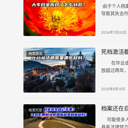
由于个人档
导致其失去
档案拆开了
激活手续。
2024年7月30日
解决。
死档激活
档案激活
在毕业或辞
放超过两年
是工作，档
2025年6月16日
档案还在
档案托管
可能很多人
具有法律效