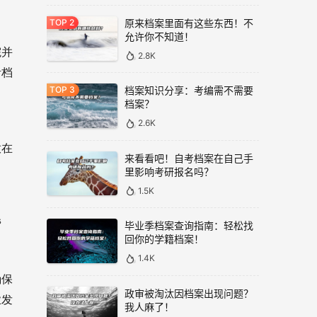
原来档案里面有这些东西！不
允许你不知道！
院并
2.8K
活档
档案知识分享：考编需不需要
档案？
2.6K
放在
来看看吧！自考档案在自己手
里影响考研报名吗？
1.5K
帮
毕业季档案查询指南：轻松找
回你的学籍档案！
1.4K
确保
政审被淘汰因档案出现问题？
业发
我人麻了！