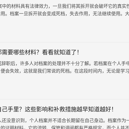
案中的材料具有法律效力，一旦我们将其拆开就会破坏它的真实
作用。档案一旦拆开就会变成死档，失去作用，无法继续使用。
怎么补救？激活方法来了！档案被拆开后成为死档案，需要办理
在激活前，可以检查档案内材料是否缺失或破损，根据具体情况
都需要哪些材料？看看就知道了！
职后，许多人对档案的处理并不十分了解。若档案在个人手
，便会失效，这就是我们常说的死档。在这段时间内，无论是学
案中都不会有任何记录…
自己手里？这些影响和补救措施越早知道越好！
还没意识到，个人档案并不适合长期留在自己身边。档案作为
力的证明材料，它的流转、保管和调阅都有严格规定，而个人并