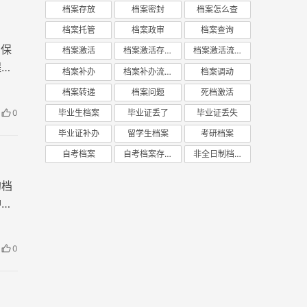
档案存放
档案密封
档案怎么查
档案托管
档案政审
档案查询
自保
档案激活
档案激活存放
档案激活流程
程。
档案补办
档案补办流程
档案调动
档案转递
档案问题
死档激活
0
毕业生档案
毕业证丢了
毕业证丢失
毕业证补办
留学生档案
考研档案
自考档案
自考档案存放
非全日制档案
的档
冲
0