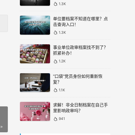
1.3K
单位要档案不知道在哪里？点
击查询入口！
1.3K
事业单位政审档案找不到了？
抓紧补办！
1.2K
“口袋”党员身份如何重新恢
复？
1.1K
求解！非全日制档案在自己手
里影响政审吗？
941