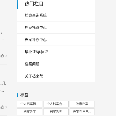
热门栏目
档案查询系统
档案托管中心
构，
事档
档案补办中心
毕业证/学位证
0
档案问题
关于档来帮
年几
要担
标签
个人档案拆开
个人档案查询
政审档案
0
档案丢了
档案丢失
档案在自己手里