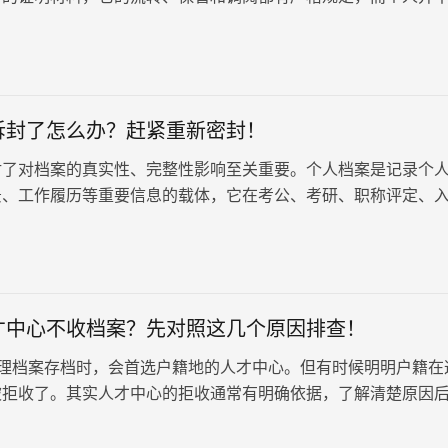
的资质。一旦档案在家里放…
拆封了怎么办？赶紧重新密封！
封了对档案的真实性、完整性影响至关重要。个人档案是记录个
景、工作履历等重要信息的载体，它在考公、考研、职称评定、
都发挥着至关重要的作用，建议及…
才中心不收档案？先对照这几个原因排查！
理档案存档时，会首选户籍地的人才中心。但有时候明明户籍在
被拒收了。其实人才中心的拒收通常有明确依据，了解清楚原因
地解决。 一、户籍地人才中…