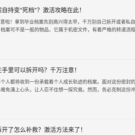
自持变“死档”？激活攻略在此！
意啦！拿到毕业档案先别高兴得太早，千万别自己拆开或者私
，档案可不是一般的物品，它属于机密文件，有着严格的转递流
人之手，很可能就会变成无法…
在手里可以拆开吗？千万注意！
每个人都将收到一份承载着个人成长轨迹的档案。面对这份密封
心难免涌上心头，让人忍不住想一探究竟。然而，务必克制这份
擅自拆开个人档案。 个人档案袋…
拆开了怎么补救？激活方法来了！