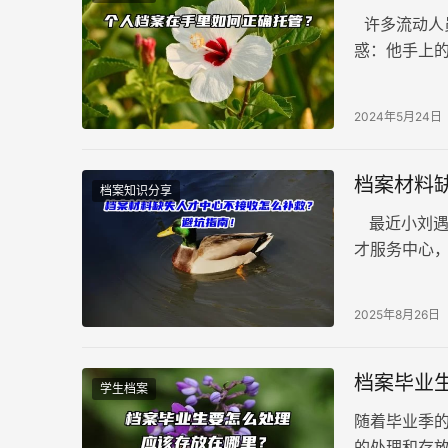
许多流动人
惑：他手上
将档案放在
的《流动人
2024年5月24日
人事档案。
档案材料
档案知识分享
最近小刘遇
才服务中心
了。好在经
2025年8月26日
档案毕业
学生档案
随着毕业季
的处理和存