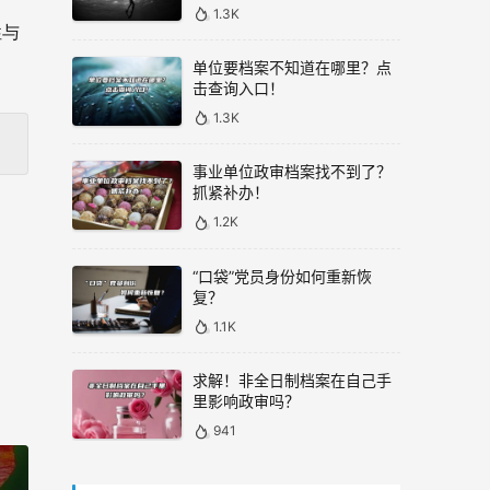
1.3K
性与
单位要档案不知道在哪里？点
击查询入口！
1.3K
事业单位政审档案找不到了？
抓紧补办！
1.2K
“口袋”党员身份如何重新恢
复？
1.1K
求解！非全日制档案在自己手
里影响政审吗？
941