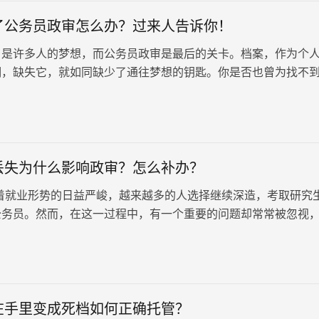
了公务员政审怎么办？过来人告诉你！
，是许多人的梦想，而公务员政审是最后的关卡。档案，作为个
明，缺失它，就如同缺少了通往梦想的钥匙。你是否也曾为找不
别担心，这篇文章将为你指明方向，解决档案丢失的烦恼。
丢失为什么影响政审？怎么补办？
着就业形势的日益严峻，越来越多的人选择继续深造，考取研究
公务员。然而，在这一过程中，有一个重要的问题却常常被忽视
案的管理。每年都有考生因高中档案丢失而无法顺利进入自己心
。本文将详细探讨高中档案丢失对政审的影响，以及补办的具体
在手里变成死档如何正确托管？