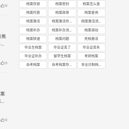
档案存放
档案密封
档案怎么查
0
档案托管
档案政审
档案查询
档案激活
档案激活存放
档案激活流程
档案补办
档案补办流程
档案调动
必焦
档案转递
档案问题
死档激活
补办
毕业生档案
毕业证丢了
毕业证丢失
毕业证补办
留学生档案
考研档案
0
自考档案
自考档案存放
非全日制档案
档案
调回
0