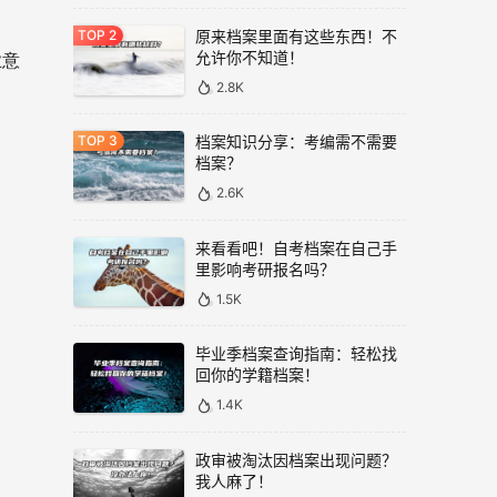
原来档案里面有这些东西！不
允许你不知道！
业意
2.8K
档案知识分享：考编需不需要
档案？
2.6K
来看看吧！自考档案在自己手
里影响考研报名吗？
1.5K
毕业季档案查询指南：轻松找
回你的学籍档案！
1.4K
政审被淘汰因档案出现问题？
我人麻了！