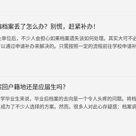
编档案丢了怎么办？别慌，赶紧补办！
位后，不少人会担心如果档案遗失该如何处理。其实大可不
可以通过申请补办来解决的。只需按照一定的流程前往学校申请
事业编档案丢了怎么办…
案回户籍地还是应届生吗？
学毕业生来说，毕业后档案的去向是一个令人头疼的问题。将
，成为了不少人选择的方案。然而，很多人对此心存疑惑：档案
还能算应届生吗？这又会带来…