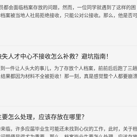
员都会面临档案存放的问题，然而，一位同学就遇到了这样的困
的档案被当地人社局拒绝接收，只能公对公接收。那么，他是否
自己手上呢？答案是否定的。根据人力资源社会保障部等五部门
员人事档案管理服务规定》第二章第六条，严禁个人保管本人或
缺失人才中心不接收怎么补救？避坑指南！
到一件让人头大的事儿，为了存放个人档案，前前后后跑了三
，结果都因为材料不全被拒收！那一刻，真是感觉整个人都要崩
过一番折腾，总算把缺失的材料…
生要怎么处理，应该存放在哪里？
的来临，许多应届毕业生可能还未找到心仪的工作，此时，关于
放问题便显得尤为重要。那么，档案毕业生要怎么处理，应该存