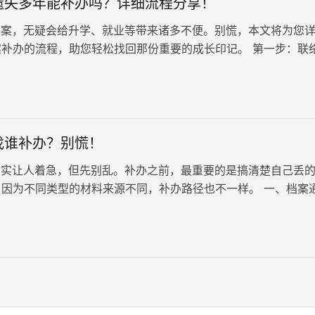
遗失多年能补办吗？详细流程分享！
案，无疑会给升学、就业等带来诸多不便。别慌，本文将为您
案补办的流程，助您轻松找回那份重要的成长印记。 第一步：联
 第一时间与您的高中班…
找谁补办？别慌！
实让人着急，但先别乱。补办之前，最重要的是搞清楚自己丢
，因为不同类型的材料来源不同，补办路径也不一样。 一、档案
籍档案，主要包含从小学…