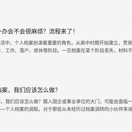
补办会不会很麻烦？流程来了！
活中，个人档案扮演着重要的角色，从高中时期开始建立，贯
学、工作、落户、退休等阶段。一旦档案在某个阶段丢失，材料
需要尽快补办。当档案丢失时应该如何补办以及相关需要哪些材
的补办并非一件简单的事情，需要遵循一定的流程和步骤。
档案，我们应该怎么做？
案，我们应该怎么做？踏入国企或事业单位的大门，可能会面临
——个人档案的调取。对于那些从未经历过档案调转的小伙伴来
个头疼的问题。不过，别担心，下面这份全面的指南将为你提供