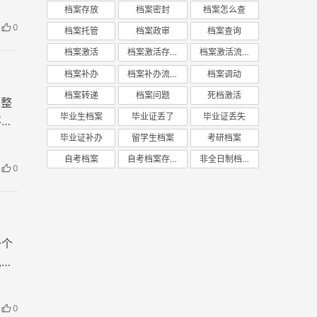
档案存放
档案密封
档案怎么查
0
档案托管
档案政审
档案查询
档案激活
档案激活存放
档案激活流程
档案补办
档案补办流程
档案调动
档案转递
档案问题
死档激活
穿整
毕业生档案
毕业证丢了
毕业证丢失
不见
料？
毕业证补办
留学生档案
考研档案
自考档案
自考档案存放
非全日制档案
0
一个
说，
清晰
0