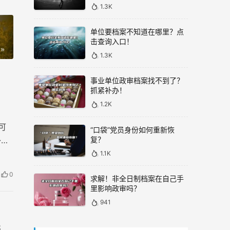
1.3K
单位要档案不知道在哪里？点
击查询入口！
1.3K
事业单位政审档案找不到了？
抓紧补办！
1.2K
可
“口袋”党员身份如何重新恢
复？
补办
业生
1.1K
0
求解！非全日制档案在自己手
里影响政审吗？
941
档。