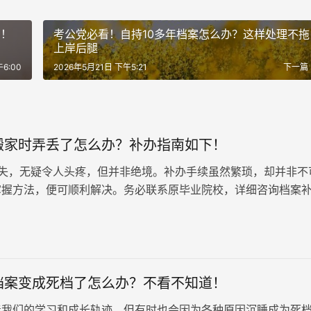
档！
考公党必看！自持10多年档案怎么办？这样处理不拖
上岸后腿
6:00
2026年5月21日 下午5:21
下一篇
搬家时弄丢了怎么办？补办指南如下！
失，无疑令人头疼，但并非绝境。补办手续虽然繁琐，却并非不
掌握方法，便可顺利解决。务必联系原毕业院校，详细咨询档案
所需材料和具体步骤。学校通常会提供详细的补办指南，帮助毕
续。
档案变成死档了怎么办？不看不知道！
着我们的学习和成长轨迹，但有时也会因为各种原因沉睡成为死