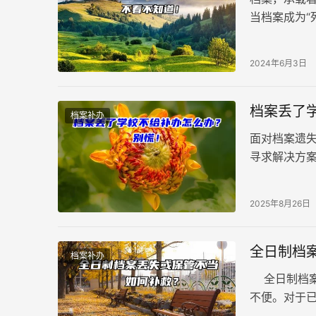
当档案成为“
岸档案变成
2024年6月3日
档案丢了
档案补办
面对档案遗
寻求解决方
策略，希望能
2025年8月26日
全日制档
档案补办
全日制档案
不便。对于
中握有档案