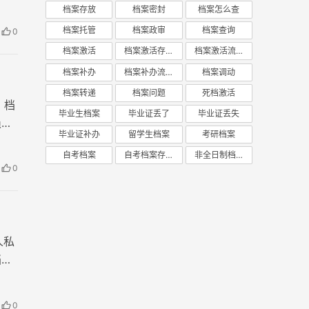
档案存放
档案密封
档案怎么查
档案托管
档案政审
档案查询
0
档案激活
档案激活存放
档案激活流程
档案补办
档案补办流程
档案调动
档案转递
档案问题
死档激活
，档
毕业生档案
毕业证丢了
毕业证丢失
损，
毕业证补办
留学生档案
考研档案
自考档案
自考档案存放
非全日制档案
0
人私
档案
0