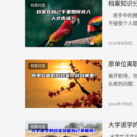
档案知识
档案托管
将手中的拥
不接受个人
也不同。今
自己手里如
2024年8月8日
原单位离
档案托管
离开职场，
头疼的问题
阶段？
2024年7月9日
大学退学
档案托管
大学生活并