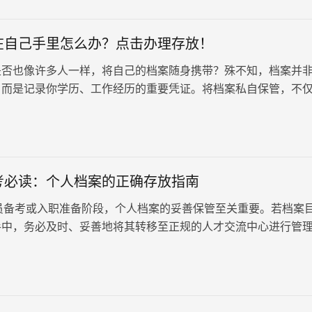
在自己手里怎么办？点击办理存放！
是否也像许多人一样，将自己的档案随身携带？殊不知，档案并
，而是记录你学历、工作经历的重要凭证。将档案私自保管，不
定，更可能导致其失去效力，成为一份“死档”，影响你未来的发
发现档案在自己手里并非不可挽回。及时采取行动，将档案“激活
才是关键。
考必读：个人档案的正确存放指南
考或入职准备阶段，个人档案的妥善保管至关重要。若档案
手中，务必及时、妥善地将其转移至正规的人才交流中心进行管
案滞留个人手中而导致的一系列问题。然而，直接携带档案前往
临拒收的情况，因此，采取合适的策略尤为重要。公务员备考必
正确存放指南！