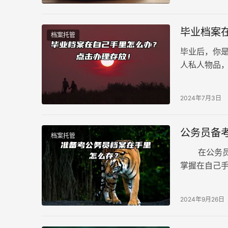
毕业档案
档案托管
毕业后，你
人私人物品
反档案管理规
展。别担心！
2024年7月3日
并妥善保管
公务员备
档案托管
在公务员备
掌握在自己
以避免因档
中心往往面
2024年9月26日
个人档案的