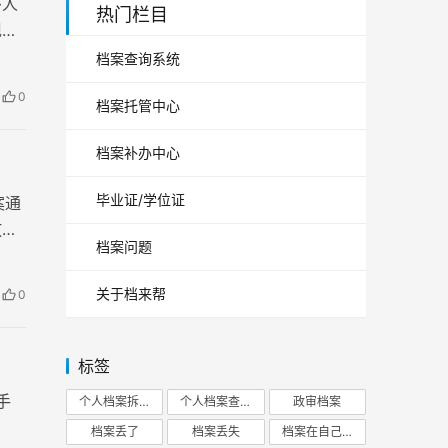
多人
热门栏目
现
档案查询系统
0
档案托管中心
档案补办中心
毕业证/学位证
案通
放在
档案问题
关于档来帮
0
标签
手
个人档案拆开
个人档案查询
政审档案
档案丢了
档案丢失
档案在自己手里