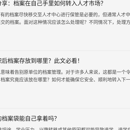
分享：档案在自己手里如何转入人才市场？
有的档案尽快移交至人才中心进行保管是必要的，但通常人才
提交的档案。面对这种情况应该怎么处理呢？不同情况下，处理
天我将针对以下几类人群介绍如何存放档案。档案知识分享：档
何转入人才市场？
职后档案存放到哪里？此文必看！
也意味着告别原单位的档案管理。对于许多人来说，这都是一个
：档案究竟应该放在哪里？如何才能确保它安全、顺利地转入下
的档案袋能自己拿着吗？
非坦途，学业压力、兴趣转移或其他原因都可能导致退学。退学