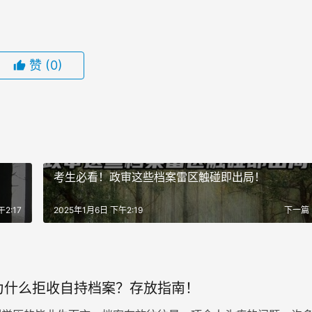
赞
(0)
考生必看！政审这些档案雷区触碰即出局！
2:17
2025年1月6日 下午2:19
下一篇
为什么拒收自持档案？存放指南！