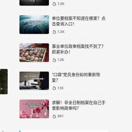
1.3K
单位要档案不知道在哪里？点
击查询入口！
1.3K
事业单位政审档案找不到了？
抓紧补办！
1.2K
“口袋”党员身份如何重新恢
复？
1.1K
求解！非全日制档案在自己手
里影响政审吗？
941