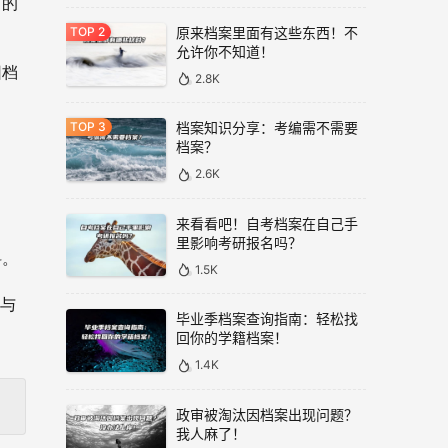
有的
原来档案里面有这些东西！不
允许你不知道！
因档
2.8K
档案知识分享：考编需不需要
档案？
2.6K
。
来看看吧！自考档案在自己手
里影响考研报名吗？
料。
1.5K
整与
毕业季档案查询指南：轻松找
回你的学籍档案！
1.4K
政审被淘汰因档案出现问题？
我人麻了！