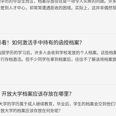
制学历的毕业生而言，档案存放往往是一项令人头疼的问题。许
托管到人才中心，却常常遭遇拒收的困境。实际上，这并非偶然
存在着一些普遍的原因。了解这些原…
必看！如何激活手中持有的函授档案？
学历的学习后，许多人会收到学校发放的个人档案。这些档
自行存档激活。但不少同学在拿到档案后，往往不了解该将档案
，于是选择将其长期保…
：开放大学档案应该存放在哪里？
学的学历属于成人继续教育，毕业后，学生的档案会交到他们
开放大学的档案应该存放在何处呢？