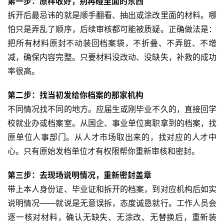
第一步：原样收好，别再碰里面的东西
拆开后最忌讳的就是顺手翻看、抽出或涂改里面的材料。哪
怕只是弄乱了顺序，后续审核都可能被质疑。正确做法是：
把所有材料原封不动装回档案袋，不折叠、不弄脏、不增
减，确保内容完整。只要材料没改动、没缺失，补救的成功
率很高。
第二步：找当初发给你档案的那家机构
不同情况找不同的地方。应届生或刚毕业不久的，直接回学
校就业办或档案室。从国企、事业单位离职拿到的档案，找
原单位人事部门。从人才市场取出来的，找对应的人才中
心。只有原始发档单位才有权限帮你重新审核和密封。
第三步：去现场说明情况，重新密封盖章
带上本人身份证、毕业证和拆开的档案，到对应机构后如实
说明情况——就说是无意误拆，态度诚恳就行。工作人员会
逐一核对材料，确认无缺失、无涂改、无替换后，重新装