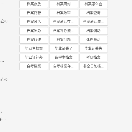
的方
档案存放
档案密封
档案怎么查
在自
档案托管
档案政审
档案查询
己手
0
档案激活
档案激活存放
档案激活流程
档案补办
档案补办流程
档案调动
档案转递
档案问题
死档激活
毕业生档案
毕业证丢了
毕业证丢失
毕业证补办
留学生档案
考研档案
封条
自考档案
自考档案存放
非全日制档案
0
，
存档