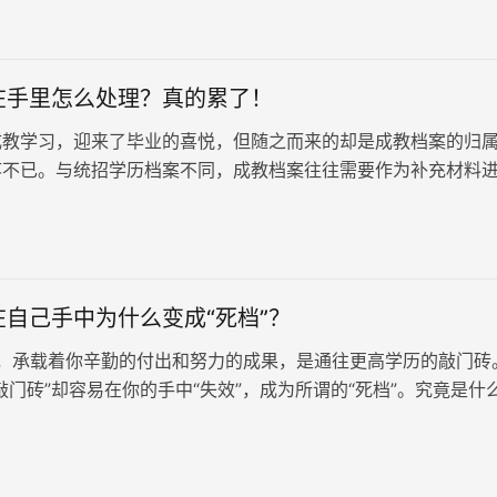
在手里怎么处理？真的累了！
成教学习，迎来了毕业的喜悦，但随之而来的却是成教档案的归
疼不已。与统招学历档案不同，成教档案往往需要作为补充材料
这也引发了众多毕业生对于档案去向的困扰。
自己手中为什么变成“死档”？
承载着你辛勤的付出和努力的成果，是通往更高学历的敲门砖
敲门砖”却容易在你的手中“失效”，成为所谓的“死档”。究竟是什
案成为“死档”…