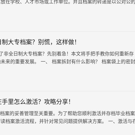
存放在学校、人才市场或工作单位。并且档案的转递是以公对公
需要单位提供调档函。但有些人并不清楚这些因，导致档案却落
至好奇地打开档案，这个时候我们该怎么办呢？很急！档案在自
么激活？
日制大专档案？别慌，这样做！
了非全日制大专档案？先别着急！本文将手把手教你如何重新存
未来的重要发展。 一、 档案拆封有什么影响？ 档案袋上的密
档案真实性和完整性的重要保…
在手里怎么激活？攻略分享！
案的妥善管理至关重要。为了帮助您顺利激活并存档毕业档案
解读档案激活流程，并针对常见问题提供解决方案。 一、激活与
先联系毕业院校档案…