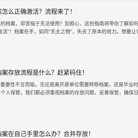
案怎么正确激活？流程来了！
要的档案，却苦恼于无法使用？别担心，这份指南将带你了解如
复活”！档案在手，如同“无主之物”，失去了原本的效力。想要让
，需要进行“激活”操作。这就像给档案重新赋予生命，使其能够发
档案存放流程是什么？赶紧码住！
重要性不言而喻。无论是离开原单位需要转移档案，还是毕业
由个人保管，我们都必须重视档案的存放问题，妥善保管，确保
遇到任何障碍。稍有不慎，就…
档案在自己手里怎么办？合并存放！