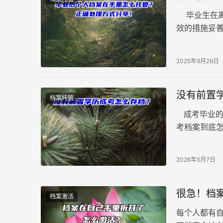
毕业生在离
效的措施妥
希望能帮助你
2025年9月26日
没有前置
档案托管
成考毕业的
考档案到底
时，照样会
2026年5月7日
很急！档
档案激活
每个人都有