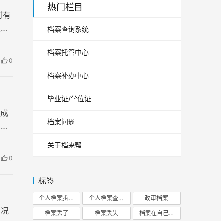
热门栏目
时有
议，
档案查询系统
档案托管中心
0
档案补办中心
毕业证/学位证
，成
档案问题
审
关于档来帮
0
标签
个人档案拆开
个人档案查询
政审档案
情况
档案丢了
档案丢失
档案在自己手里