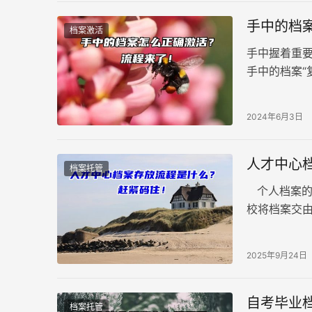
手中的档
档案激活
手中握着重
手中的档案“
“重获新生”
用。
2024年6月3日
人才中心
档案托管
个人档案的
校将档案交
使用时不会
2025年9月24日
自考毕业
档案托管