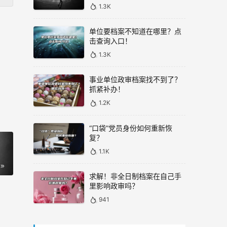
1.3K
单位要档案不知道在哪里？点
击查询入口！
1.3K
事业单位政审档案找不到了？
抓紧补办！
1.2K
“口袋”党员身份如何重新恢
复？
1.1K
求解！非全日制档案在自己手
里影响政审吗？
941