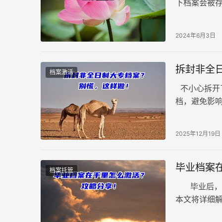
下档案会被
式进行的，
己手中，甚
2024年6月3日
里拆开了怎
拆封非全
档案激活
不小心拆开
档，避免影响
和公章，是
2025年12月19日
毕业档案
档案托管
毕业后，档
本文将详细
流程 1、优