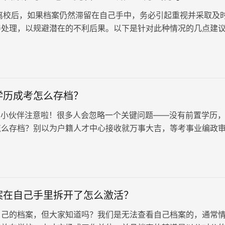
校后，如果档案仍然滞留在自己手中，务必引起重视并采取及
善处理，以规避潜在的不利后果。以下是针对此种情况的几点建
顺利安置个人档案： 一…
学历成考怎么存档？
小伙伴注意啦！很多人会忽略一个关键问题——没有前置学历
怎么存档？别以为户籍人才中心接收就万事大吉，等考事业编政
查学籍档案的完整性，缺了前置…
案在自己手里拆开了怎么激活？
自己的档案，但大家知道吗？我们是无法查看自己档案的，通常