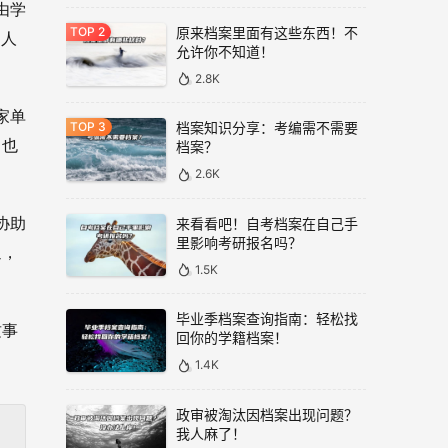
由学
原来档案里面有这些东西！不
，人
允许你不知道！
2.8K
家单
档案知识分享：考编需不需要
，也
档案？
2.6K
来看看吧！自考档案在自己手
协助
里影响考研报名吗？
通，
1.5K
毕业季档案查询指南：轻松找
这事
回你的学籍档案！
1.4K
政审被淘汰因档案出现问题？
我人麻了！