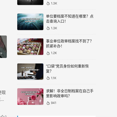
1.3K
单位要档案不知道在哪里？点
击查询入口！
1.3K
事业单位政审档案找不到了？
抓紧补办！
1.2K
“口袋”党员身份如何重新恢
复？
1.1K
求解！非全日制档案在自己手
使现
里影响政审吗？
案存
941
0