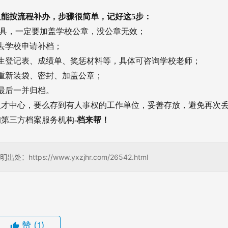
能按流程补办，步骤很简单，记好这5步：
开具，一定要加盖学校公章，没公章无效；
去学校申请补档；
生登记表、成绩单、奖惩材料等，具体可咨询学校老师；
重新装袋、密封、加盖公章；
最后一并归档。
人才中心，要么存到有人事权的工作单位，妥善存放，避免再次
询第三方档案服务机构
-档来帮！
s://www.yxzjhr.com/26542.html
赞
(1)