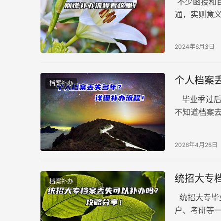
不少函授和
通，实则意
要凭证。然
导致档案丢
2024年6月3日
个人档案
档案补办
毕业季过后
不知道档案
丢。每年都
2026年4月28日
统招大专
档案补办
统招大专毕
户、考研等