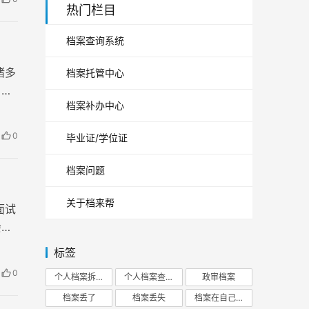
热门栏目
档案查询系统
诸多
档案托管中心
，高
档案补办中心
0
毕业证/学位证
档案问题
关于档来帮
面试
会对
标签
0
个人档案拆开
个人档案查询
政审档案
档案丢了
档案丢失
档案在自己手里