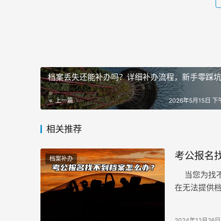
档案丢失还能补办吗？详细补办流程，新手零踩
上一篇
2026年5月15日 下午
相关推荐
考公报名
档案补办
当您为找不
在无法提供
放单位，并
2024年12月26日