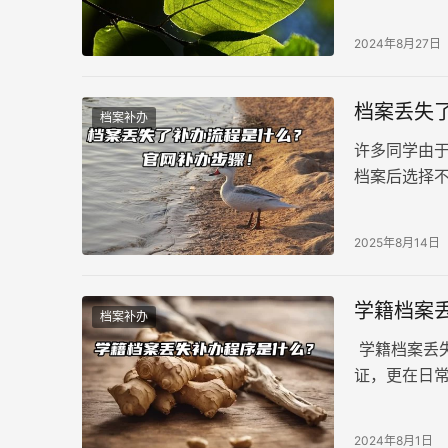
地或工作地
补办吗？
2024年8月27日
档案丢失
档案补办
许多同学由
档案后选择
于管理，结
2025年8月14日
学籍档案
档案补办
学籍档案丢
证，更在日
色。然而，
及时且正确
2024年8月1日