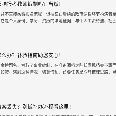
影响报考教师编制吗？当然！
失并不直接妨碍报名流程，但档案在后续的政审调档环节扮演着
。它是个人身份、学历、资历的法定证据，与个人工资待遇、社
织关系紧密相连，是记载我们人生轨迹的重要资料。一旦发现档
快采取补救措施。
怎么办？补救指南助您安心！
友金榜题名，考取了事业编制，在准备调档之际却发现档案不翼
急如焚。遇到这种情况，切莫慌乱，首要任务是冷静梳理思路，
争取找回档案。 1、回忆档案去…
档案丢失？别慌补办流程看这里！