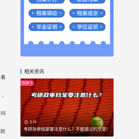
相关资讯
急着
道，
，问
3.1K
考研政审档案要注意什么？不能错过的文章！
冤枉