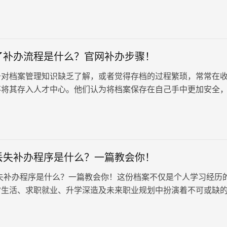
人才中心，但现实情况并非总是如此。那么，统招大专档案丢失
了补办流程是什么？官网补办步骤！
于对档案管理知识缺乏了解，或者觉得存档的过程繁琐，常常在
不将其存入人才中心。他们认为将档案保存在自己手中更加安全
果却往往将档案放置在家中，最终…
丢失补办程序是什么？一篇教会你！
失补办程序是什么？一篇教会你！这份档案不仅是个人学习经历
常生活、求职就业、升学深造及未来职业规划中扮演着不可或缺
生活中的偶发状况有时会导致这份重要文件的遗失，面对如此情
地补办学籍档案显得尤为重要。