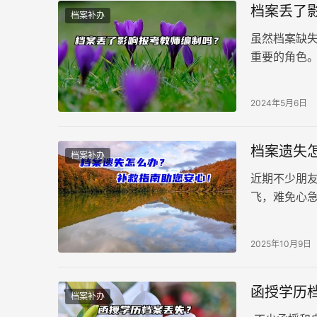
档案丢了
档案补办
虽然档案缺
重要的角色
动保障、组
失，务必尽
2024年5月6日
档案遗失
档案补办
近期不少朋
飞，难免心
可能的线索，
2025年10月9日
函授学历
档案补办