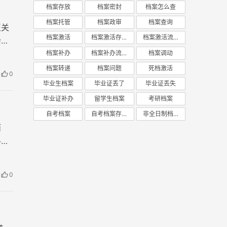
档案存放
档案密封
档案怎么查
档案托管
档案政审
档案查询
至关
档案激活
档案激活存放
档案激活流程
会劳
案丢
档案补办
档案补办流程
档案调动
档案转递
档案问题
死档激活
0
毕业生档案
毕业证丢了
毕业证丢失
毕业证补办
留学生档案
考研档案
自考档案
自考档案存放
非全日制档案
而
寻找
0