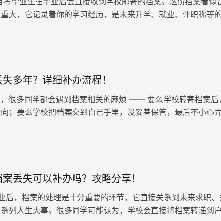
自考毕业生在毕业后会直接收到学校邮寄的档案。这份档案看似
义重大，它记录着你的学习经历，是未来升学、就业、评职称等
而，由于很多人对档案的重要性认识不足，往往将其束之高阁，
失。别担心，丢失的函授档案是可以补办的！
丢失多年？详细补办流程！
，很多同学都会遇到档案相关的麻烦 —— 要么学校转寄档案后
去向；要么学校把档案交到自己手里，没妥善保管，最后不小心
有不少同学因为找不到档案急…
档案丢失可以补办吗？攻略分享！
业后，档案的处理是十分重要的环节，它直接关系到未来求职、
一系列人生大事。很多同学可能认为，学校会直接将档案转递到