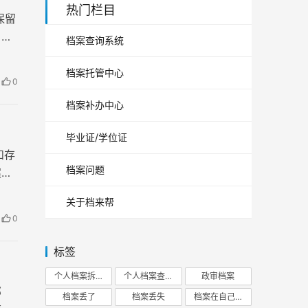
热门栏目
保留
，不
档案查询系统
案激
档案托管中心
0
档案补办中心
毕业证/学位证
和存
档案问题
案。
关于档来帮
0
标签
个人档案拆开
个人档案查询
政审档案
部
档案丢了
档案丢失
档案在自己手里