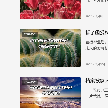
门、人才市
程、所需材
2024年8月8日
拆了函授
档案激活
函授毕业后
未来的发展
容。一旦拆
袋，并非世
2024年7月30日
档案被家
档案激活
网友小王发
一片荒凉。
涂鸦。他咨