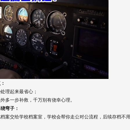
点：
种处理起来最省心；
额外多一步补救，千万别有侥幸心理。
不绕弯子：
把档案交给学校档案室，学校会帮你走公对公流程，后续存档不