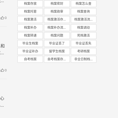
流
档案存放
档案密封
档案怎么查
档案托管
档案政审
档案查询
0
档案激活
档案激活存放
档案激活流程
档案补办
档案补办流程
档案调动
档案转递
档案问题
死档激活
毕业生档案
毕业证丢了
毕业证丢失
果和
毕业证补办
留学生档案
考研档案
案内
案
自考档案
自考档案存放
非全日制档案
0
心
弟的
，档