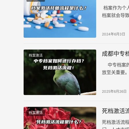
档案作为个
档案就会导
少朋友向我
活托管流程
2024年6月3日
成都中专
档案激活
中专档案的
放至关重要
这一步骤是
2025年6月26日
死档激活
档案激活
死档激活流