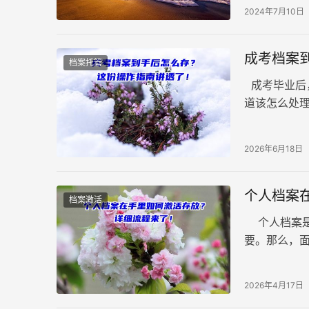
案一旦被拆
2024年7月10日
努力都付之
成考档案
档案托管
成考毕业后
道该怎么处
进国企时才
2026年6月18日
个人档案
档案激活
个人档案是
要。那么，
呢？ 首先，
2026年4月17日