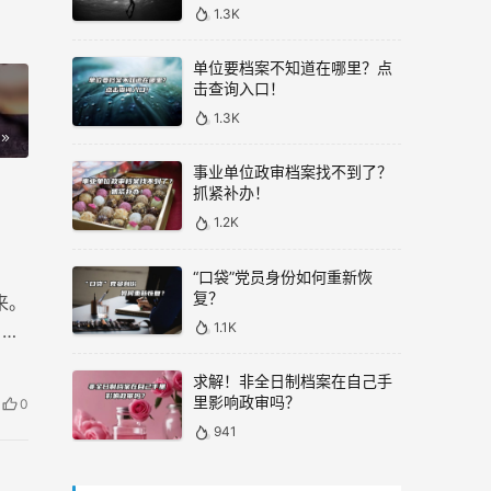
1.3K
单位要档案不知道在哪里？点
击查询入口！
1.3K
事业单位政审档案找不到了？
抓紧补办！
1.2K
“口袋”党员身份如何重新恢
复？
来。
1.1K
，档
求解！非全日制档案在自己手
里影响政审吗？
0
941