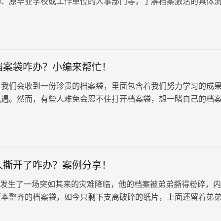
场、原毕业学校或工作单位的人事部门等，了解档案激活的具体
料以及注意事项，以下是具体解决方案。
档案袋咋办？小编来帮忙！
，我们会收到一份珍贵的档案袋，里面包含着我们努力学习的成
机遇。然而，有些人难免会忍不住打开档案袋，想一睹自己的档
封，难免会担心档案的完整性和有效性。别担心，拆封了函授档
界末日，我们可以采取一些措施来补救。
人撕开了咋办？案例分享！
生了一场突如其来的灾难降临，他的档案被弟弟撕得粉碎，内
原本整齐的档案袋，如今只剩下支离破碎的纸片，上面还留着弟
询了档案服务机构的专家后，小王如坠冰窟。小编明确告诉我他