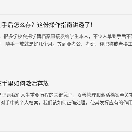
开，就等于作废，没有任何单位会接收。这意味着网友小王多年
东流，前途蒙上了一层阴影。
到手后怎么存？这份操作指南讲透了！
，很多学校会把学籍档案直接发给学生本人，不少人拿到手后不
理，随手一放就是好几个月。等到要考公、考研、评职称或者换
发现，档案在自己手里根本用不…
在手里如何激活存放
记录我们人生重要历程的关键凭证，妥善管理和激活档案至关
面对手中的个人档案，我们该如何正确处理，使其发挥应有的作
拿到档案后，务必仔细检查其…