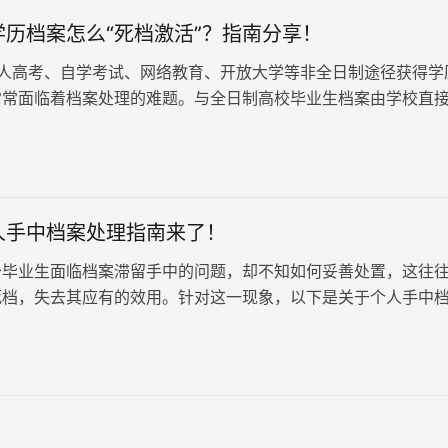
学历档案怎么“死档激活”？指南分享！
人高考、自学考试、网络教育、开放大学等非全日制途径获得学
常常面临着档案处理的难题。与全日制高校毕业生档案由学校直
或人社局不同，非全日制学历毕…
人手中档案处理指南来了！
少毕业生面临档案滞留手中的问题，却不知如何妥善处置，这往
死档，失去其应有的效用。针对这一现象，以下是关于个人手中
步骤及毕业生档案流向的说明。毕业生个人手中档案处理指南来