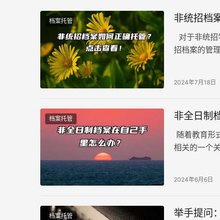
非统招档
档案托管
对于非统招
招档案的管
交到个人手
2024年7月18日
非全日制
档案托管
随着教育形
相关的一个
的档案通常
怎么办？托
2024年6月6日
举手提问
档案托管