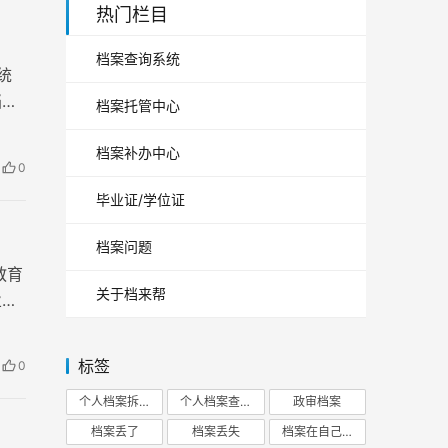
热门栏目
档案查询系统
统
档案
档案托管中心
档案补办中心
0
毕业证/学位证
档案问题
教育
关于档来帮
业生
手里
标签
0
个人档案拆开
个人档案查询
政审档案
档案丢了
档案丢失
档案在自己手里