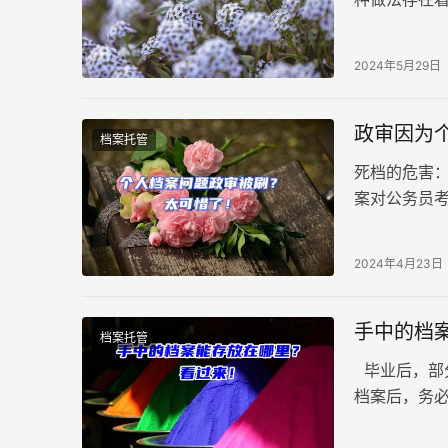
自行开封。
2024年5月29日
政审因为
档案托管
死档的危害：
案对公务员
2024年4月23日
手中的档
档案托管
毕业后，部
档案后，务
封！正确的