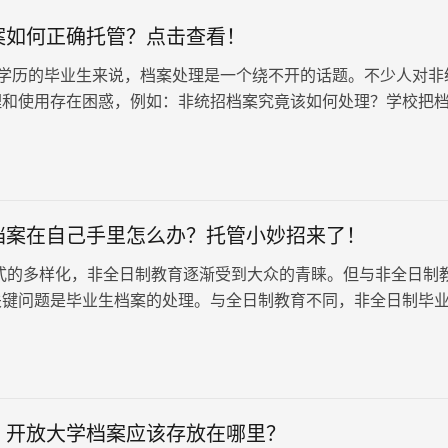
案如何正确托管？点击查看！
学历的毕业生来说，档案处理是一个绕不开的话题。不少人对非
理和使用存在困惑，例如：非统招档案究竟该如何处理？学校把
中，自己去存档是否可行？非统招档案究竟有什么用？
档案在自己手里怎么办？托管小妙招来了！
式的多样化，非全日制教育逐渐受到大众的青睐。但与非全日制
关键问题是毕业生档案的处理。与全日制教育不同，非全日制毕
是由学校直接交给学生自行处理的。那么，非全日制档案在自己
管小妙招来了！
：开放大学档案应该存放在哪里？