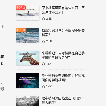
原来档案里面有这些东西！不
允许你不知道！
2.8K
档手
档案知识分享：考编需不需要
档案？
2.6K
来看看吧！自考档案在自己手
先将
里影响考研报名吗？
计划
1.5K
毕业季档案查询指南：轻松找
回你的学籍档案！
扰。
1.4K
，最
政审被淘汰因档案出现问题？
我人麻了！