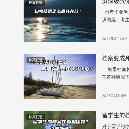
资深级教
档案托管
自考毕业后
调的是，考
个人长时间
应该如何妥
2024年4月24日
档案变成
档案托管
如果档案长
在这种情况
管理。那么
2025年6月18日
留学生的
档案托管
对于留学的