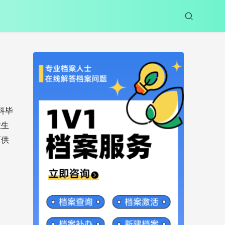
科毕
业生
可供