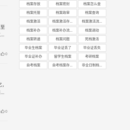
档案存放
档案密封
档案怎么查
档案托管
档案政审
档案查询
档案激活
档案激活存放
档案激活流程
是至
档案补办
档案补办流程
档案调动
这份
档案转递
档案问题
死档激活
为所
毕业生档案
毕业证丢了
毕业证丢失
0
毕业证补办
留学生档案
考研档案
自考档案
自考档案存放
非全日制档案
忆，
籍，
0