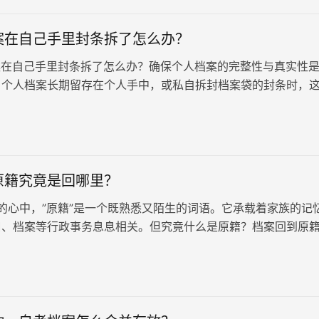
案在自己手里封条拆了怎么办？
在自己手里封条拆了怎么办？确保个人档案的完整性与真实性
当个人档案长期留存在个人手中，或私自拆封档案袋的封条时，
性和保密性将面临严重挑战，其法律效力也将随之失效，从而成
那么我们应该怎么应对呢？
原籍究竟是回哪里？
心中，”原籍”是一个既熟悉又陌生的词语。它承载着家族的记
口、档案等行政事务息息相关。但究竟什么是原籍？档案回到原