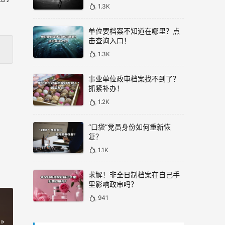
1.3K
单位要档案不知道在哪里？点
击查询入口！
1.3K
事业单位政审档案找不到了？
抓紧补办！
1.2K
“口袋”党员身份如何重新恢
复？
1.1K
求解！非全日制档案在自己手
里影响政审吗？
941