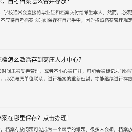
你，自考档案怎么合并存放？
，学校通常会直接将毕业证和档案交付给考生本人。然而，必须
生不应将自考档案长时间保存在自己手中，因为按照档案管理规
持有的档案会变为死档，失去其应有的效用。那么，收到自考档
善处理呢？以下是一些经验分享。
死档怎么激活存到枣庄人才中心？
时间未被妥善管理，或者不小心被打开，可能会被标记为“死档
下，必须与原单位联系，进行档案的重新密封，才能继续进行存
，在枣庄市，如何有效解…
档案在哪里保存？点击办理！
你，档案存放问题可能成为一个棘手的难题。很多人会想，档案