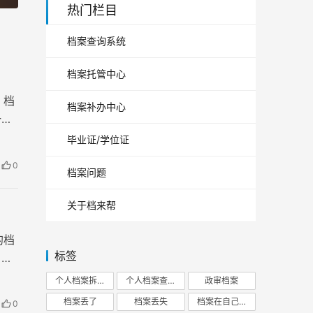
热门栏目
档案查询系统
档案托管中心
，档
档案补办中心
一尴
毕业证/学位证
0
档案问题
关于档来帮
的档
标签
引方
个人档案拆开
个人档案查询
政审档案
档案丢了
档案丢失
档案在自己手里
0