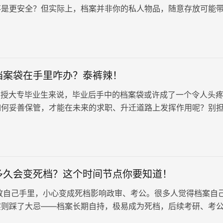
不是更安全？但实际上，档案并非你的私人物品，随意存放可能
档案袋在手里咋办？泰裤辣！
授大专毕业生来说，毕业后手中的档案袋或许成了一个令人头
如何妥善保管，才能在未来的求职、升迁道路上发挥作用呢？别
就来聊聊函授大专档案袋的“前世今生”！
多久会变死档？这个时间节点你要知道！
自己手里，小心变成死档影响政审、考公。很多人觉得档案自
实则踩了大忌——档案长期自持，极易成为死档，后续考研、考
全部受阻。档案自持多久算…