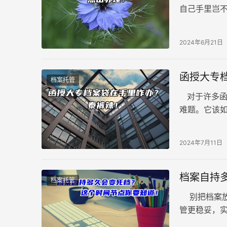
自己手里岂
诸多麻烦。
2024年6月21日
函授大专
档案托管
对于许多函
难题。它该
心，今天我们
2024年7月11日
档案自持
档案托管
别把档案放
管更稳妥，
落户、退休