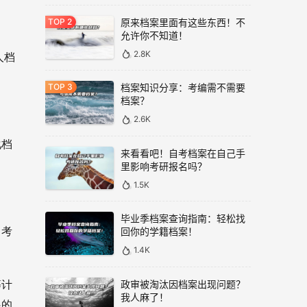
原来档案里面有这些东西！不
允许你不知道！
2.8K
人档
档案知识分享：考编需不需要
档案？
2.6K
化档
来看看吧！自考档案在自己手
里影响考研报名吗？
1.5K
毕业季档案查询指南：轻松找
自考
回你的学籍档案！
1.4K
政审被淘汰因档案出现问题？
等计
我人麻了！
展的