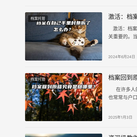
激活：档
档案托管
激活：档案
关重要的。
档案的真实
谓的死档。
2024年6月24日
档案回到
档案托管
在许多人的
也常常与户
又意味…
2025年1月3日