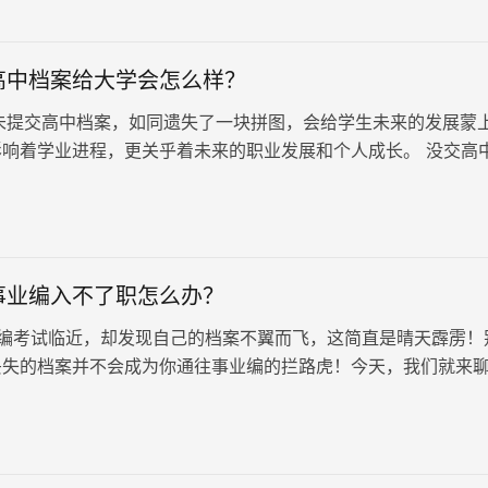
高中档案给大学会怎么样？
提交高中档案，如同遗失了一块拼图，会给学生未来的发展蒙
影响着学业进程，更关乎着未来的职业发展和个人成长。 没交高
1、首先，高中档案是…
事业编入不了职怎么办？
编考试临近，却发现自己的档案不翼而飞，这简直是晴天霹雳！
丢失的档案并不会成为你通往事业编的拦路虎！今天，我们就来
补救措施，帮你重拾信心，顺利备考！我们要冷静下来，仔细思
档案？是学生时代的学籍档案，还是工作后的工作档案？这可是
！