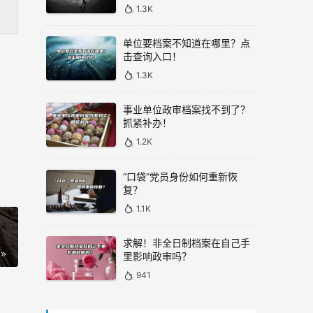
1.3K
单位要档案不知道在哪里？点
击查询入口！
1.3K
事业单位政审档案找不到了？
抓紧补办！
1.2K
“口袋”党员身份如何重新恢
复？
1.1K
求解！非全日制档案在自己手
里影响政审吗？
941