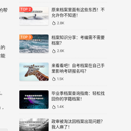
原来档案里面有这些东西！不
的帮
允许你不知道！
2.8K
档案知识分享：考编需不需要
档案？
区的
2.6K
才能
来看看吧！自考档案在自己手
里影响考研报名吗？
1.5K
忧。
毕业季档案查询指南：轻松找
回你的学籍档案！
1.4K
场，
政审被淘汰因档案出现问题？
我人麻了！