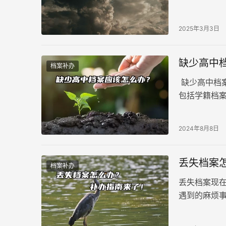
育、成人教
2025年3月3日
缺少高中
档案补办
缺少高中档
包括学籍档
生时期、工
2024年8月8日
丢失档案
档案补办
丢失档案现
遇到的麻烦