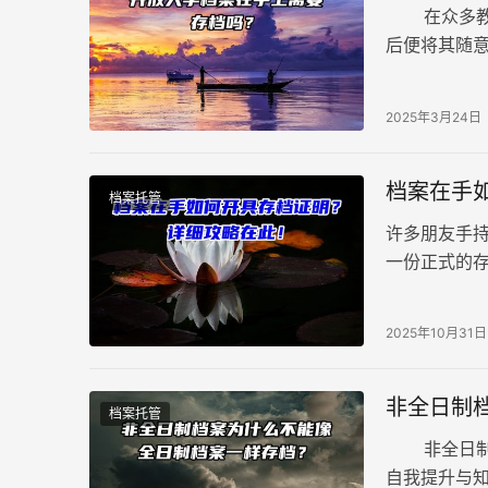
在众多教育
后便将其随
历的证明，
2025年3月24日
档案在手
档案托管
许多朋友手
一份正式的
何顺利开具
2025年10月31日
非全日制
档案托管
非全日制档
自我提升与