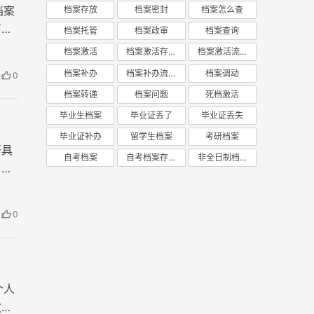
档案
档案存放
档案密封
档案怎么查
育经
档案托管
档案政审
档案查询
档案激活
档案激活存放
档案激活流程
档案补办
档案补办流程
档案调动
0
档案转递
档案问题
死档激活
毕业生档案
毕业证丢了
毕业证丢失
毕业证补办
留学生档案
考研档案
开具
自考档案
自考档案存放
非全日制档案
，如
0
个人
教