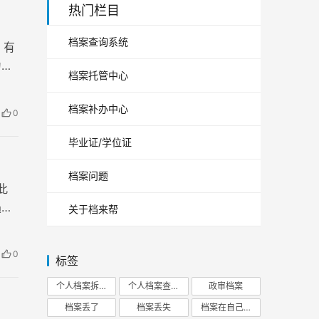
热门栏目
档案查询系统
，有
为重
档案托管中心
档案补办中心
0
毕业证/学位证
档案问题
此
遇到
关于档来帮
0
标签
个人档案拆开
个人档案查询
政审档案
档案丢了
档案丢失
档案在自己手里