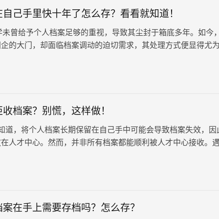
在自己手里快十年了怎么存？看看就知道！
曾给予个人档案足够的重视，导致其尘封于箱底多年。如今
国企的大门，却面临档案调动的迫切需求，其处理方式便显得尤
大专档案在自己手里快…
拒收档案？别慌，这样做！
道，将个人档案长期保留在自己手中可能会导致档案失效，因
放在人才中心。然而，并非所有档案都能顺利被人才中心接收。
别着急，先来了解一下常见…
档案在手上需要存档吗？怎么存？