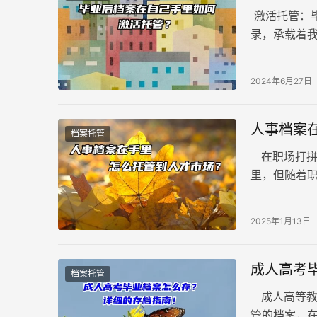
激活托管：
录，承载着
影响。然而
构，导致档案
2024年6月27日
容，希望能
人事档案
档案托管
在职场打拼
里，但随着
管并非简单
2025年1月13日
成人高考
档案托管
成人高等教
管的档案，