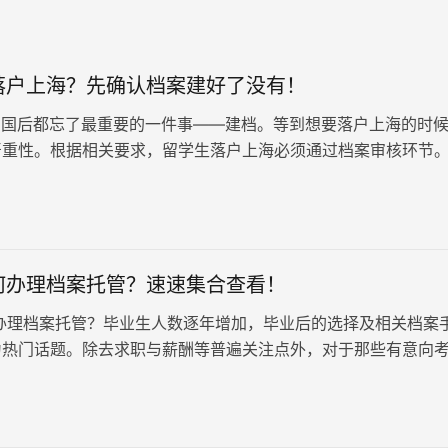
落户上海？先确认档案建好了没有！
国后都忘了最重要的一件事——建档。等到想要落户上海的时
严重性。根据相关要求，留学生落户上海必须通过档案审核环节
人学历、工作经历、政治背景…
何办理档案托管？速速集合查看！
办理档案托管？毕业生人数逐年增加，毕业后的选择及相关档案
为热门话题。除去求职与薪酬等普遍关注点外，对于那些有意向
单位工作的毕业生来说，个人档案的管理与托管就显得尤为重要