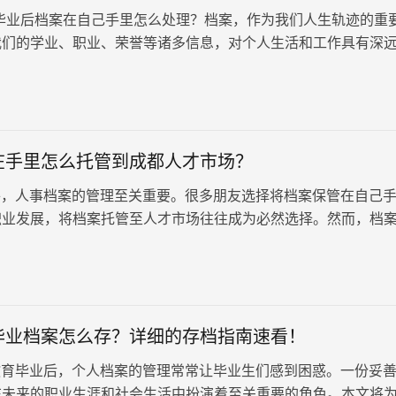
毕业后档案在自己手里怎么处理？档案，作为我们人生轨迹的重
我们的学业、职业、荣誉等诸多信息，对个人生活和工作具有深
，不少人在毕业后选择将档案自行保管，未能及时将其存放到专
面临遗失或成为“死档”的风险。针对这一现象，小编整理了以下
帮助到大家。
在手里怎么托管到成都人才市场？
，人事档案的管理至关重要。很多朋友选择将档案保管在自己
职业发展，将档案托管至人才市场往往成为必然选择。然而，档
地将档案送往人才市场，需要进…
毕业档案怎么存？详细的存档指南速看！
育毕业后，个人档案的管理常常让毕业生们感到困惑。一份妥
在未来的职业生涯和社会生活中扮演着至关重要的角色。本文将