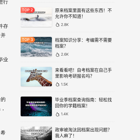
进行
原来档案里面有这些东西！不
允许你不知道！
2.8K
并存
合并
档案知识分享：考编需不需要
档案？
2.6K
毕业
来看看吧！自考档案在自己手
里影响考研报名吗？
1.5K
余的
毕业季档案查询指南：轻松找
回你的学籍档案！
系，
1.4K
政审被淘汰因档案出现问题？
。希
我人麻了！