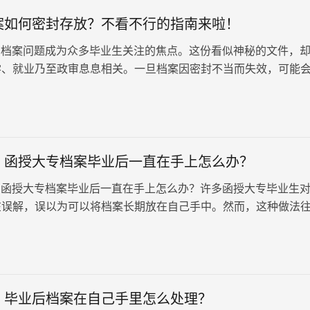
案如何密封存放？不看不行的指南来啦！
档案问题成为众多毕业生关注的焦点。这份看似神秘的文件，
学、就业乃至政审息息相关。一旦档案因密封不当而失效，可能
展带来诸多不便。因此，本文…
！函授大专档案毕业后一直在手上怎么办？
函授大专档案毕业后一直在手上怎么办？许多函授大专毕业生
在误解，误以为可以将档案长期放在自己手中。然而，这种做法
不必要的麻烦，甚至可能产生无法挽回的后果。因此，对于函授
，我们必须高度重视并采取正确的方法。
：毕业后档案在自己手里怎么处理？