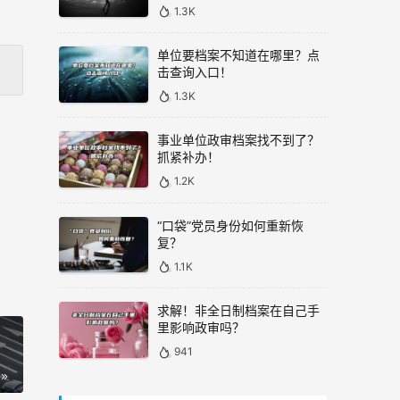
1.3K
单位要档案不知道在哪里？点
击查询入口！
1.3K
事业单位政审档案找不到了？
抓紧补办！
1.2K
“口袋”党员身份如何重新恢
复？
1.1K
求解！非全日制档案在自己手
里影响政审吗？
941