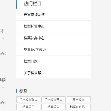
热门栏目
档案查询系统
档案托管中心
候才
。档
档案补办中心
毕业证/学位证
0
档案问题
关于档来帮
手续
考研
标签
。
个人档案拆开
个人档案查询
政审档案
0
档案丢了
档案丢失
档案在自己手里