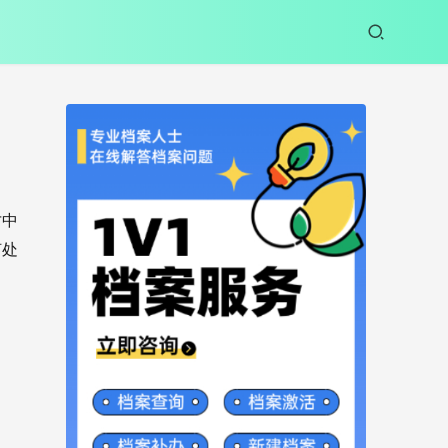
才中
何处