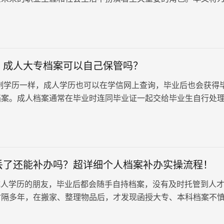
人高考毕业后档案管理的各项…
：成人大专档案可以自己保管吗？
制学历一样，成人学历也可以在学信网上查询，毕业后也会获得
档案。成人档案通常在毕业时连同毕业证一起交给毕业生自行处
可能会问，成人大专档案可以自行保管吗？
丢了还能补办吗？超详细个人档案补办实操流程！
人学历的朋友，毕业后都会随手自持档案，没有及时托管到人
时隔多年，在搬家、整理物品后，才发现函授大专、本科档案不
审、评职称、办理退休需要用…