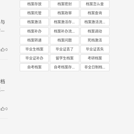
档案存放
档案密封
档案怎么查
档案托管
档案政审
档案查询
却与
档案激活
档案激活存放
档案激活流程
会给
档案补办
档案补办流程
档案调动
档案转递
档案问题
死档激活
毕业生档案
毕业证丢了
毕业证丢失
0
毕业证补办
留学生档案
考研档案
自考档案
自考档案存放
非全日制档案
对档
往往
大专
0