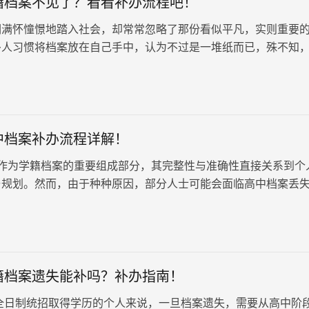
籍档案不见了？看看补办流程吧！
们满怀憧憬地踏入社会，却常常忽略了那份看似平凡，实则重要
多人习惯将档案放在自己手中，认为不过是一堆纸而已，殊不知
我们的身份信息和学历证明，一旦遗失，补办起来可就麻烦了。
考试，兴致勃勃地填写了报名表，却在提交材料时被告知，缺少
如，你想要出国深造，却被告知需要提供学籍档案？这些都是档
的困扰。
中档案补办流程详解！
为学籍档案的重要组成部分，其完整性与准确性直接关系到个
与规划。然而，由于种种原因，部分人士可能会面临高中档案丢
这一问题，小编为大家详细…
籍档案遗失能补吗？补办指南！
日制统招取得学历的个人来说，一旦档案遗失，需要从高中阶