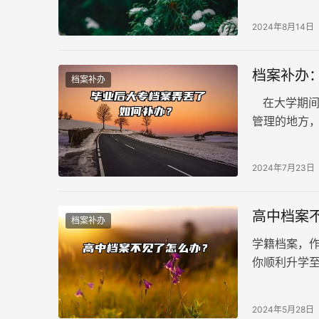
生档案丢失
2024年8月14日
档案补办
档案补办
在大学期间
管理的地方
可挽回的，
案弄丢了如
2024年7月23日
高中档案
档案补办
学籍档案，
你顺利升学
有的学校会
邮寄方式进
2024年5月28日