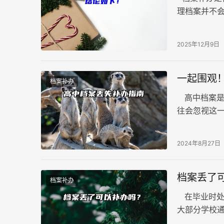
理档案并不
我们需要明
2025年12月9日
一起围观
档案补办
高中档案是
往会忽视这
阶段可能需
如何补办。
2024年8月27日
档案丢了
档案补办
在毕业时处
大部分学校
案，通常也