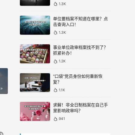
1.3K
单位要档案不知道在哪里？点
击查询入口！
1.3K
事业单位政审档案找不到了？
抓紧补办！
1.2K
“口袋”党员身份如何重新恢
复？
1.1K
求解！非全日制档案在自己手
里影响政审吗？
941
办