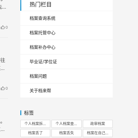
热门栏目
先，
档案查询系统
0
档案托管中心
档案补办中心
后往
毕业证/学位证
某些
知道
档案问题
0
关于档来帮
标签
视。
个人档案拆开
个人档案查询
政审档案
过档
档案丢了
档案丢失
档案在自己手里
会发