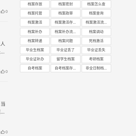
档案存放
档案密封
档案怎么查
0
档案托管
档案政审
档案查询
档案激活
档案激活存放
档案激活流程
档案补办
档案补办流程
档案调动
档案转递
档案问题
死档激活
无人
毕业生档案
毕业证丢了
毕业证丢失
是无
专档
毕业证补办
留学生档案
考研档案
自考档案
自考档案存放
非全日制档案
0
，当
程，
统一
0