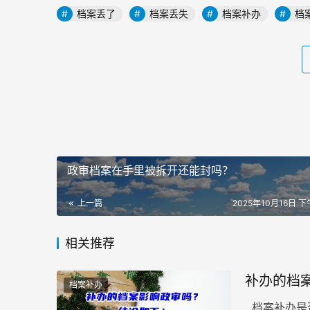
档案丢了
档案丢失
档案补办
档
政审档案在手里被拆开还能封吗？
上一篇
2025年10月16日 下午
相关推荐
补办的档
档案补办
档案补办是