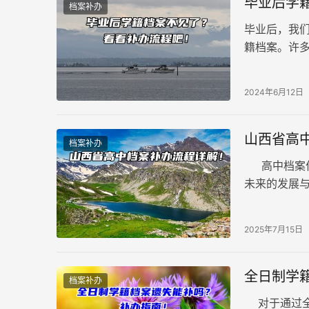
毕业后学
档案补办
毕业后，我
籍档案。许
堆纸承载着
参加公务员
2024年6月12日
认证？再比
失可能带来
山西省高
档案补办
高中档案作
未来的发展
困境。针对
2025年7月15日
全日制学
档案补办
对于通过全