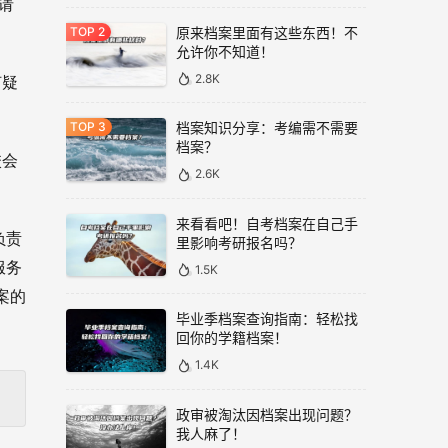
请
原来档案里面有这些东西！不
允许你不知道！
2.8K
何疑
档案知识分享：考编需不需要
档案？
校会
2.6K
来看看吧！自考档案在自己手
负责
里影响考研报名吗？
服务
1.5K
案的
毕业季档案查询指南：轻松找
回你的学籍档案！
1.4K
政审被淘汰因档案出现问题？
我人麻了！