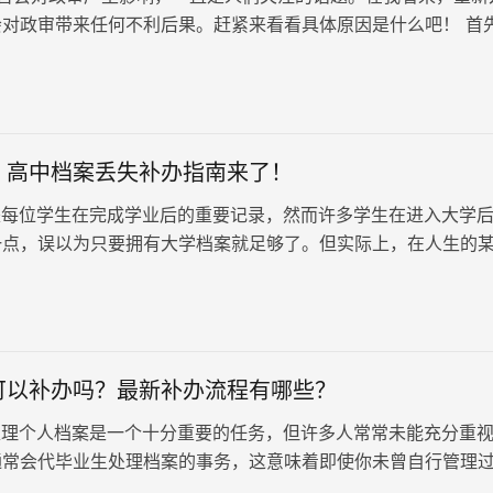
会对政审带来任何不利后果。赶紧来看看具体原因是什么吧！ 首
确政审的本质。政审是对个人…
！高中档案丢失补办指南来了！
每位学生在完成学业后的重要记录，然而许多学生在进入大学
一点，误以为只要拥有大学档案就足够了。但实际上，在人生的
要重新使用高中档案，当他们意识到高中档案丢失时，却往往不
一起围观！高中档案丢失补办指南来了！
可以补办吗？最新补办流程有哪些？
理个人档案是一个十分重要的任务，但许多人常常未能充分重
通常会代毕业生处理档案的事务，这意味着即使你未曾自行管理
不会有问题。然而，有些学校会委托毕业生自行处理档案，这就