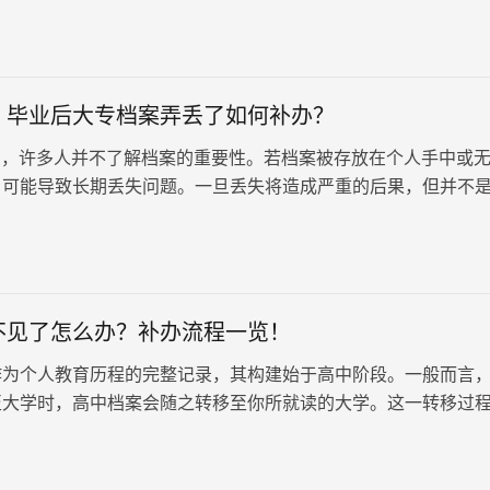
的情况。档案丢了可以补办吗？最新补办流程有哪些？
：毕业后大专档案弄丢了如何补办？
，许多人并不了解档案的重要性。若档案被存放在个人手中或
，可能导致长期丢失问题。一旦丢失将造成严重的后果，但并不
我们可以通过补办的方式来获得新的档案。档案补办：毕业后大
何补办？
不见了怎么办？补办流程一览！
作为个人教育历程的完整记录，其构建始于高中阶段。一般而言
至大学时，高中档案会随之转移至你所就读的大学。这一转移过
选择将档案交由学生自行携带至大学，有的则选择通过学校间的
行。