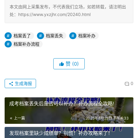
本文由网上采集发布，不代表我们立场，如若转载，请注明出
处：https://www.yxzjhr.com/20240.html
档案丢了
档案丢失
档案补办
档案补办流程
赞
(0)
生成海报
0
成考档案丢失后是否可以补办？补办流程全攻略!
上一篇
2025年8月25日 下午4:33
发现档案里缺少成绩单？别慌！补办攻略来了！