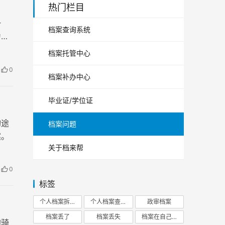
热门栏目
一
档案查询系统
为大
档案托管中心
0
档案补办中心
毕业证/学位证
询途
档案问题
案。
关于档来帮
0
标签
个人档案拆开
个人档案查询
政审档案
档案丢了
档案丢失
档案在自己手里
的骑