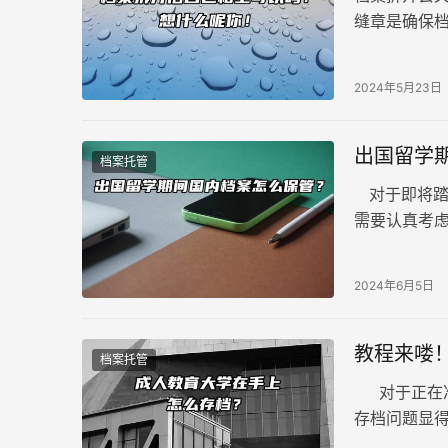
缝章是确保
重影响。
2024年5月23日
出国留学
档案托管
对于即将踏
需要认真考
在未来的发
2024年6月5日
教程来喽
档案托管
对于正在准
存档问题显
“绊脚石”。