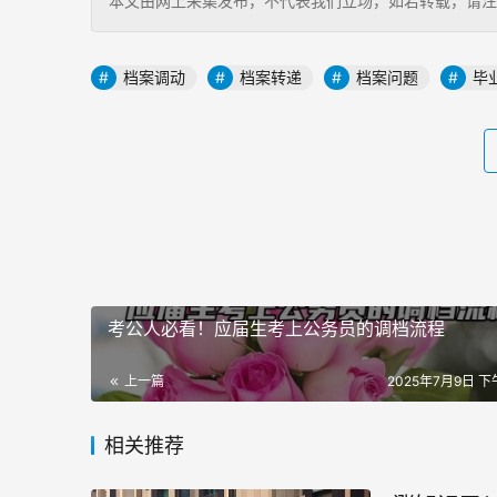
本文由网上采集发布，不代表我们立场，如若转载，请注明出处：http
档案调动
档案转递
档案问题
毕
考公人必看！应届生考上公务员的调档流程
上一篇
2025年7月9日 下午
相关推荐