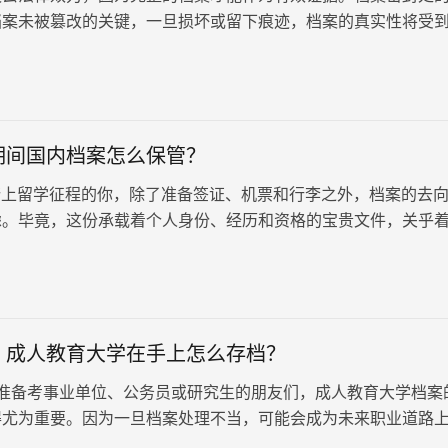
档案未被篡改的关键，一旦损坏或留下痕迹，档案的真实性将受
期间国内档案怎么保管？
上留学征程的你，除了准备签证、机票和行李之外，档案的去
虑。毕竟，这份承载着个人身份、经历和资格的宝贵文件，关乎
展道路。
！成人教育大学在手上怎么存档？
备考事业单位、公务员或研究生的朋友们，成人教育大学档案
得尤为重要。因为一旦档案处理不当，可能会成为未来职业道路
教程来喽！成人教育大学在手上怎么存档？以下内容希望能帮助到