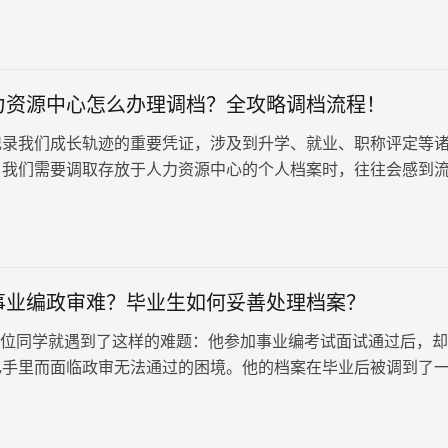
力资源中心怎么办理调档？全攻略调档流程！
记录我们成长轨迹的重要凭证，涉及到升学、就业、职称评定等
当我们需要调取存放于人力资源中心的个人档案时，往往会感到
下手。本文将为您提供一份详尽的…
日
事业编政审难？毕业生如何妥善处理档案？
同学就遇到了这样的难题：他参加事业编考试面试通过后，却
己手里而面临政审无法通过的困境。他的档案在毕业后被调到了
公司没有档案保管权限，…