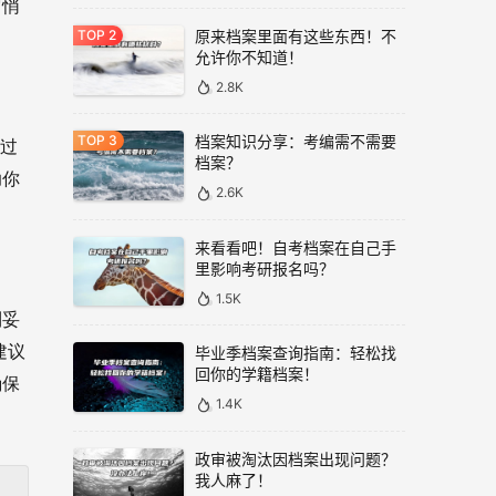
它悄
原来档案里面有这些东西！不
允许你不知道！
2.8K
档案知识分享：考编需不需要
动过
档案？
助你
2.6K
来看看吧！自考档案在自己手
里影响考研报名吗？
1.5K
到妥
建议
毕业季档案查询指南：轻松找
回你的学籍档案！
确保
1.4K
政审被淘汰因档案出现问题？
我人麻了！