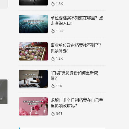
1.3K
单位要档案不知道在哪里？点
击查询入口！
1.3K
事业单位政审档案找不到了？
抓紧补办！
1.2K
“口袋”党员身份如何重新恢
复？
1.1K
求解！非全日制档案在自己手
里影响政审吗？
941