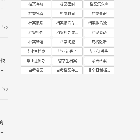
档案存放
档案密封
档案怎么查
到严
档案托管
档案政审
档案查询
档案激活
档案激活存放
档案激活流程
0
档案补办
档案补办流程
档案调动
档案转递
档案问题
死档激活
毕业生档案
毕业证丢了
毕业证丢失
向也
毕业证补办
留学生档案
考研档案
着你
自考档案
自考档案存放
非全日制档案
0
的
上的
大