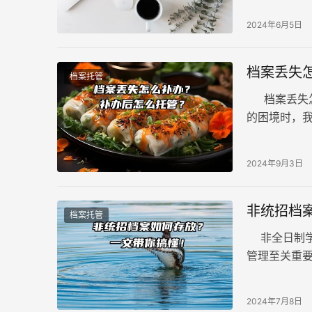
2024年6月5日
档案丢失
档案托管
档案丢失怎
的困境时，
序。这一过
2024年9月3日
非统招档
档案托管
非全日制学
管理至关重
完整性和有
档案的存放
2024年7月8日