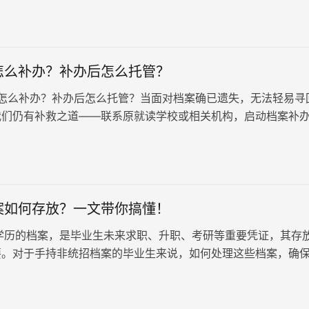
怎么补办？补办后怎么托管？
么补办？补办后怎么托管？当面对档案确已遗失，无法轻易寻
我们仍有补救之道——联系原就读学校或相关机构，启动档案补
程虽繁琐，却是恢复个人历史记录、确保未来发展的重要一环。
案如何存放？一文带你搞懂！
历的档案，是毕业生未来求职、升职、考研等重要凭证，其存
要。对于手持非统招档案的毕业生来说，如何处理这些档案，确
效性，往往成为一个令人头疼的问题。下面，我们将详细介绍非
步骤，帮助您解决这一难题。