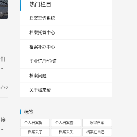
热门栏目
档案查询系统
档案托管中心
档案补办中心
我们
毕业证/学位证
编等
为每
档案问题
0
关于档来帮
标签
直接
个人档案拆开
个人档案查询
政审档案
响考
档案丢了
档案丢失
档案在自己手里