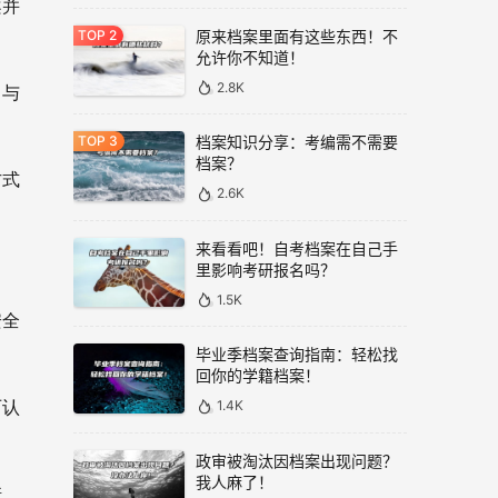
案并
原来档案里面有这些东西！不
允许你不知道！
2.8K
，与
档案知识分享：考编需不需要
档案？
方式
2.6K
来看看吧！自考档案在自己手
里影响考研报名吗？
1.5K
安全
毕业季档案查询指南：轻松找
回你的学籍档案！
1.4K
历认
政审被淘汰因档案出现问题？
我人麻了！
诺