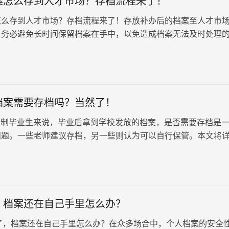
案怎么存到人才市场？存档流程来了！
怎么存到人才市场？存档流程来了！存放补办后的档案至人才市
，务必避免长时间保留档案在手中，以免造成档案无法及时处理
况小编的一位朋友曾经遇到过，补办好的档案最终变成了无法处
小编将介绍如何将补办的档案存至人才市场。
档案需要存档吗？当然了！
制毕业生来说，毕业后拿到学校发放的档案，是否需要存档是
问题。一些老师建议存档，另一些则认为可以自行保管。本文将
制档案的存档问题，帮助你做…
，档案还在自己手里怎么办？
档案还在自己手里怎么办？在众多场合中，个人档案的安全