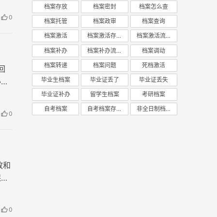
档案存放
档案密封
档案怎么查
0
档案托管
档案政审
档案查询
档案激活
档案激活存放
档案激活流程
档案补办
档案补办流程
档案调动
档案转递
档案问题
死档激活
回
毕业生档案
毕业证丢了
毕业证丢失
办程
毕业证补办
留学生档案
考研档案
自考档案
自考档案存放
非全日制档案
0
放和
保其
统招
0