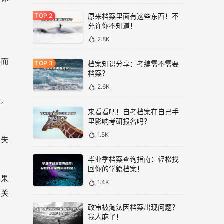
原来档案里面有这些东西！不
允许你不知道！
2.8K
善而
档案知识分享：考编需不需要
档案？
2.6K
袋。
来看看吧！自考档案在自己手
里影响考研报名吗？
1.5K
的失
毕业季档案查询指南：轻松找
回你的学籍档案！
如果
1.4K
相关
政审被淘汰因档案出现问题？
我人麻了！