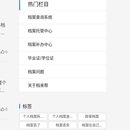
热门栏目
档案查询系统
将档
档案托管中心
，它
。
档案补办中心
0
毕业证/学位证
档案问题
理个
关于档来帮
解答
标签
0
个人档案拆开
个人档案查询
政审档案
档案丢了
档案丢失
档案在自己手里