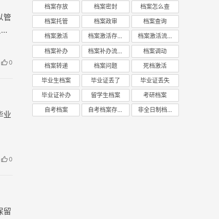
档案存放
档案密封
档案怎么查
以管
档案托管
档案政审
档案查询
只能
档案激活
档案激活存放
档案激活流程
搞清
档案补办
档案补办流程
档案调动
0
档案转递
档案问题
死档激活
毕业生档案
毕业证丢了
毕业证丢失
毕业证补办
留学生档案
考研档案
自考档案
自考档案存放
非全日制档案
毕业
0
保留