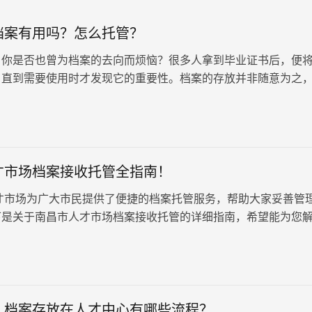
档案有用吗？怎么托管？
，你是否也曾为档案的去向而烦恼？很多人拿到毕业证书后，便
，直到需要使用时才发现它的重要性。档案的存放并非随意为之
个人身份信息、学历认证、人事调动等诸多方面，不可掉以轻心
才市场档案接收托管全指南！
市场为广大市民提供了便捷的档案托管服务，帮助大家妥善管
下是关于南昌市人才市场档案接收托管的详细指南，希望能为您
托管要求与条件 档案不…
：档案存放在人才中心有哪些流程？