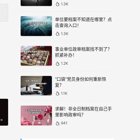
1.3K
单位要档案不知道在哪里？点
击查询入口！
1.3K
事业单位政审档案找不到了？
抓紧补办！
1.2K
“口袋”党员身份如何重新恢
复？
1.1K
求解！非全日制档案在自己手
里影响政审吗？
941