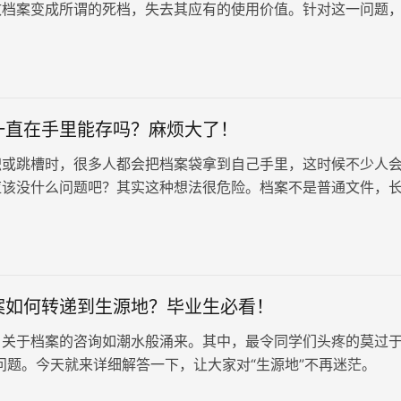
致档案变成所谓的死档，失去其应有的使用价值。针对这一问题
们咨询档案激活的相关事宜。今天，我们就来详细解答一下，档
是什么？要怎么做？
一直在手里能存吗？麻烦大了！
职或跳槽时，很多人都会把档案袋拿到自己手里，这时候不少人
应该没什么问题吧？其实这种想法很危险。档案不是普通文件，
后面很容易出问题，等真正要用的…
案如何转递到生源地？毕业生必看！
，关于档案的咨询如潮水般涌来。其中，最令同学们头疼的莫过于
问题。今天就来详细解答一下，让大家对“生源地”不再迷茫。