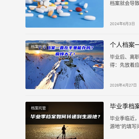
档案就会导
少朋友向我
活托管流程
2024年6月3日
个人档案
档案托管
毕业后、离
得：先放着
自己保管，
2026年4月27日
毕业季档
档案托管
毕业季临近
源地”的填写