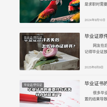
是求职时需
等方面发挥
而，现实中
2024年9月10日
个人管理不
毕业证原
毕业证/学位证
网友在后台
记得毕业证
这个证件，
2025年6月9日
毕业证书
毕业证/学位证
很多毕业生
置的结果导
应该如何处理