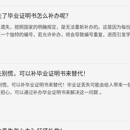
失了毕业证明书怎么补办呢？
旦遗失，按照国家的明确规定，是无法重新补办的。这是因为每
应一个独特的编号，若允许补办，将会导致编号重复，进而引发
。但教育部也提供了解决方案——即便原件无法找回，我们仍可
作为替代。这份证明在日常使用中与毕业证书具有同等效力。
失别慌，可以补毕业证明书来替代！
别慌，可以补毕业证明书来替代！毕业证丢失可能会给人带来一
担心，可以通过补办毕业证明书来解决这一问题 。