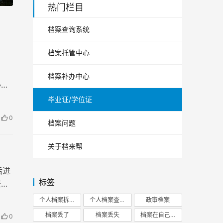
热门栏目
档案查询系统
档案托管中心
档案补办中心
办理
！
毕业证/学位证
0
档案问题
关于档来帮
后进
标签
查前
个人档案拆开
个人档案查询
政审档案
档案丢了
档案丢失
档案在自己手里
0