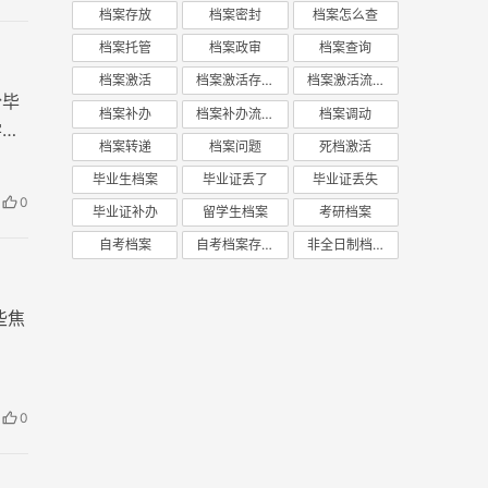
档案存放
档案密封
档案怎么查
档案托管
档案政审
档案查询
档案激活
档案激活存放
档案激活流程
份毕
档案补办
档案补办流程
档案调动
学历
档案转递
档案问题
死档激活
以办
毕业生档案
毕业证丢了
毕业证丢失
0
毕业证补办
留学生档案
考研档案
自考档案
自考档案存放
非全日制档案
些焦
0