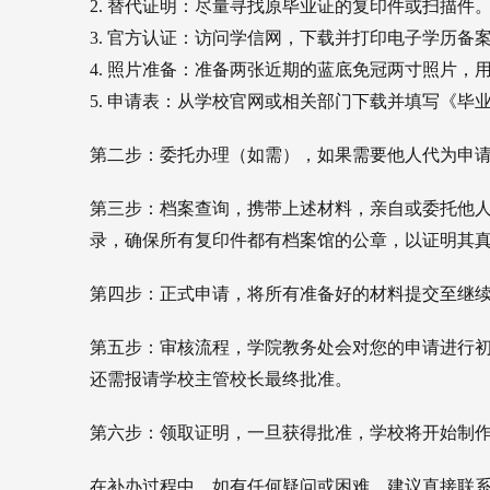
2. 替代证明：尽量寻找原毕业证的复印件或扫描
3. 官方认证：访问学信网，下载并打印电子学历备
4. 照片准备：准备两张近期的蓝底免冠两寸照片，
5. 申请表：从学校官网或相关部门下载并填写《毕
第二步：委托办理（如需），
如果需要他人代为申
第三步：档案查询，
携带上述材料，亲自或委托他
录，确保所有复印件都有档案馆的公章，以证明其
第四步：正式申请，
将所有准备好的材料提交至继
第五步：审核流程，
学院教务处会对您的申请进行
还需报请学校主管校长最终批准。
第六步：领取证明，
一旦获得批准，学校将开始制
在补办过程中，如有任何疑问或困难，建议直接联系