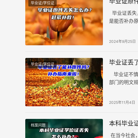
毕业证原
毕业证/学位证
毕业证丢失
是能否补办
办毕业证证
补救！
2024年9月25日
毕业证丢
毕业证/学位证
毕业证不慎
部门的明文
均无法补办
2025年11月4日
本科毕业
档案问题
在当今社会