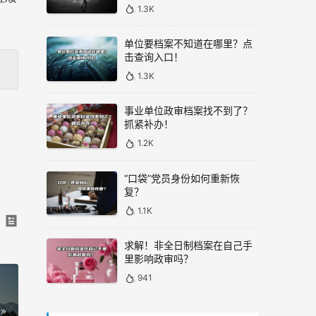
1.3K
单位要档案不知道在哪里？点
击查询入口！
1.3K
事业单位政审档案找不到了？
抓紧补办！
1.2K
“口袋”党员身份如何重新恢
复？
1.1K
求解！非全日制档案在自己手
里影响政审吗？
941