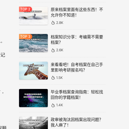
原来档案里面有这些东西！不
允许你不知道！
2.8K
档案知识分享：考编需不需要
息。
档案？
2.6K
放记
来看看吧！自考档案在自己手
里影响考研报名吗？
1.5K
后，
毕业季档案查询指南：轻松找
回你的学籍档案！
1.4K
政审被淘汰因档案出现问题？
我人麻了！
程顺