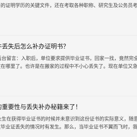
要的证明学历的关键文件，还在考取各种职称、研究生及公务员
着至关重要的作用。因此，妥善保管好这些证书显得尤为重要。
，很多人会遇到毕业证和学位证丢失的情况。这种情况一般都是
善所导致。当毕业证或学位证遗失后，我们该如何处理呢？
件丢失后怎么补办证明书？
留言：入职后，单位要求提供毕业证书，回家一找，竟然完
放在哪里了。也许是在搬家的过程中不小心丢失了。现在单位又
该怎么办呢？实在想不…
的重要性与丢失补办秘籍来了！
在获得毕业证书的时候并未意识到这份证书的实际意义，随
致毕业证丢失的情况时有发生。那么，当毕业证书不翼而飞时，
呢？ 如何申请补办…