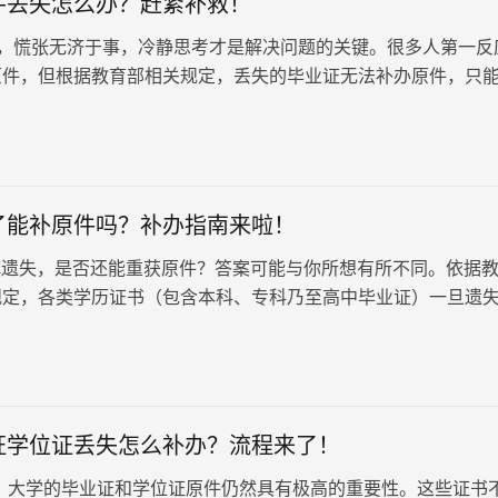
件丢失怎么办？赶紧补救！
，慌张无济于事，冷静思考才是解决问题的关键。很多人第一反
原件，但根据教育部相关规定，丢失的毕业证无法补办原件，只
明书，其法律效力与原件相同。那么，毕业证原件丢失怎么办？
了能补原件吗？补办指南来啦！
遗失，是否还能重获原件？答案可能与你所想有所不同。依据
规定，各类学历证书（包含本科、专科乃至高中毕业证）一旦遗
原件。不过，不必过于担忧，…
证学位证丢失怎么补办？流程来了！
，大学的毕业证和学位证原件仍然具有极高的重要性。这些证书