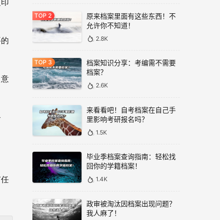
复印
原来档案里面有这些东西！不
允许你不知道！
2.8K
要的
档案知识分享：考编需不需要
档案？
留意
2.6K
来看看吧！自考档案在自己手
备
里影响考研报名吗？
1.5K
毕业季档案查询指南：轻松找
回你的学籍档案！
有任
1.4K
政审被淘汰因档案出现问题？
我人麻了！