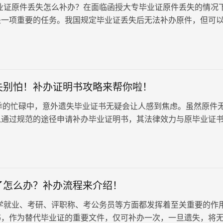
业证原件丢失怎么补办？在面临函授大专毕业证原件丢失的情况
是一项重要的任务。我国规定毕业证丢失后无法补办原件，但可
书，毕业证原件是唯一的，一旦遗失将无法再获得，但毕业证明
与原件相同，因此无需过分担忧，只是形式有所不同。下面就让
理毕业证明书都需要哪些流程吧！
失别怕！补办证明书攻略来帮你啦！
忙碌中，意外遗失毕业证书无疑会让人感到焦虑。虽然原件
以通过规范的途径申请补办毕业证明书，其法律效力与原毕业证
将为你的职业规划提供…
了怎么办？补办流程来介绍！
学就业、考研、评职称、考公务员等方面都发挥着至关重要的作
书，作为替代毕业证的重要文件，仅可补办一次，一旦遗失，将