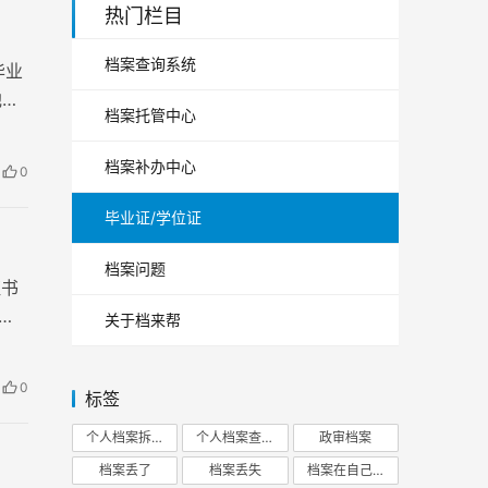
热门栏目
档案查询系统
毕业
他们
档案托管中心
档案补办中心
0
毕业证/学位证
档案问题
证书
。
关于档来帮
0
标签
个人档案拆开
个人档案查询
政审档案
档案丢了
档案丢失
档案在自己手里