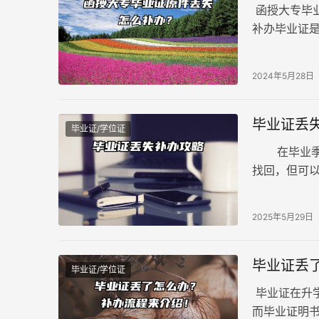
函授大专毕
补办毕业证
理毕业证明
法律效力上
2024年5月28日
一起看看办
毕业证丢
毕业证/学位证
在毕业季的
找回，但可
全等同。这
2025年5月29日
毕业证丢
毕业证/学位证
毕业证在升
而毕业证明