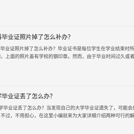
以上便是关于毕业证明书补办流程的详细介绍。
科毕业证照片掉了怎么补办？
毕业证照片掉了怎么补办？毕业证书是每位学生在学业结束时
明，上面的照片盖有学校的钢印章。然而，由于毕业时间过久或
时会导致毕业证书上的照片脱落或丢失。一旦毕业证书上的照片
致毕业证书失效，无法正常使用，只能通过向学校申请补办毕业
一问题。
学毕业证丢了怎么办？
毕业证丢了怎么办？当发现自己的大学毕业证遗失了，可能会
。不过，不用担心，在这里小编就来为大家详细介绍两种可行的
大家重新获得毕业证明。