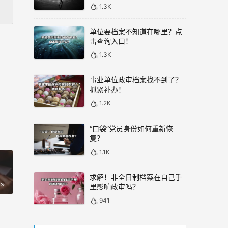
1.3K
单位要档案不知道在哪里？点
击查询入口！
1.3K
事业单位政审档案找不到了？
抓紧补办！
1.2K
“口袋”党员身份如何重新恢
复？
1.1K
求解！非全日制档案在自己手
里影响政审吗？
941