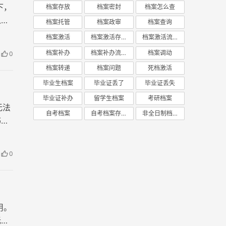
下，
档案存放
档案密封
档案怎么查
以办
档案托管
档案政审
档案查询
书在
档案激活
档案激活存放
档案激活流程
我们
档案补办
档案补办流程
档案调动
0
档案转递
档案问题
死档激活
毕业生档案
毕业证丢了
毕业证丢失
毕业证补办
留学生档案
考研档案
无法
自考档案
自考档案存放
非全日制档案
书完
0
用。
无法