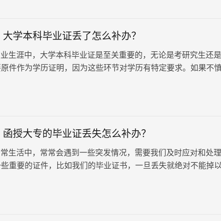
：大学本科毕业证丢了怎么补办？
业生涯中，大学本科毕业证是至关重要的，无论是考研究生还
要原件作为学历证明，因为这些环节对学历有特定要求。如果不
毕业证，应该如何解决这一问题呢？在遇到这种情况时，不必过
解决方案。接下来，我们将简要介绍应对这种情况的方法。
：函授大专的毕业证丢失怎么补办？
常生活中，常常会遇到一些突发情况，需要我们及时应对和处
一些重要的证件，比如我们的毕业证书，一旦丢失就绝对不能掉
绍：函授大专的毕业证丢失怎么补办？毕业证书一旦丢失，无法
可以申请补办毕业证明书。因此，当我们发现自己的大学毕业证
积极联系原毕业学校办理补办毕业证明书的手续。