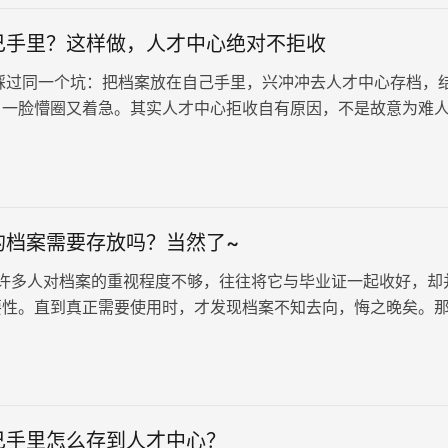
己手里？这样做，人才中心绝对不拒收
过同一个坑：把档案放在自己手里，兴冲冲去人才中心存档，
，一脸懵圈又着急。其实人才中心拒收自有原因，不是故意为难
法，就能顺利存档，今天就…
的档案需要存放吗？当然了~
多人对档案的重视程度不够，往往将它与毕业证一起收好，却
要性。直到真正需要使用时，才发现档案不知去向，悔之晚矣。
人高考的档案，该如何妥善处…
己手里怎么存到人才中心？