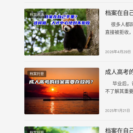
档案在自
档案激活
很多人都踩
直接被拒收
只要找对方
2026年4月29日
成人高考
档案托管
毕业后，许
不了解其重
么，对于成
2025年1月21日
档案在自
档案托管