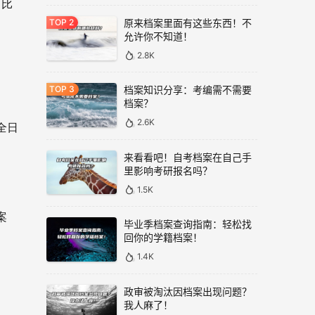
，比
原来档案里面有这些东西！不
允许你不知道！
2.8K
档案知识分享：考编需不需要
档案？
2.6K
全日
来看看吧！自考档案在自己手
里影响考研报名吗？
1.5K
案
毕业季档案查询指南：轻松找
回你的学籍档案！
1.4K
政审被淘汰因档案出现问题？
我人麻了！