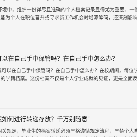
环境中，维护一份详尽且准确的个人档案记录显得尤为重要。一
仅能为个人在职位晋升或寻求新工作机会时增添筹码，还深刻影
职业生涯发展轨迹。由此可见，无论是出于个人自我提升的需求
合适人才的考量，人事档案都扮演着举足轻重的角色。那么，档
么存到人才中心？
可以在自己手中保管吗？在自己手中怎么办？
以在自己手中保管吗？在自己手中怎么办？在校期间，每位
贵的学籍档案。这份档案不仅是个人学业成就的见证，更是全面
质与能力的重要文件。…
案如何进行转递存放？千万别随意！
关规定，毕业生的档案转递必须严格遵循规定流程，严禁个人