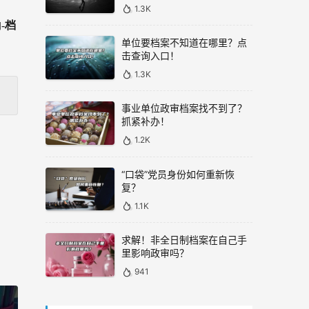
1.3K
-
档
单位要档案不知道在哪里？点
击查询入口！
1.3K
事业单位政审档案找不到了？
抓紧补办！
1.2K
“口袋”党员身份如何重新恢
复？
1.1K
求解！非全日制档案在自己手
里影响政审吗？
941