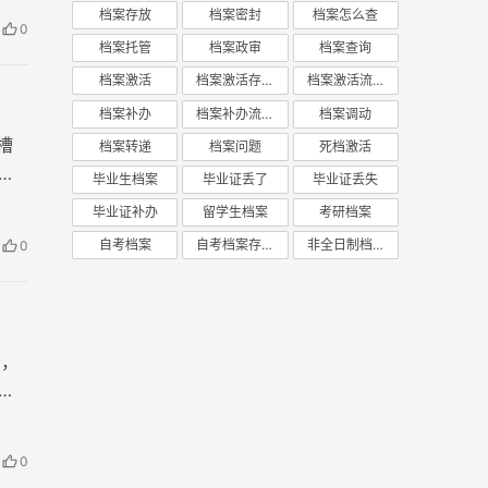
档案存放
档案密封
档案怎么查
0
档案托管
档案政审
档案查询
档案激活
档案激活存放
档案激活流程
档案补办
档案补办流程
档案调动
槽
档案转递
档案问题
死档激活
毕业生档案
毕业证丢了
毕业证丢失
毕业证补办
留学生档案
考研档案
自考档案
自考档案存放
非全日制档案
0
间，
会
0