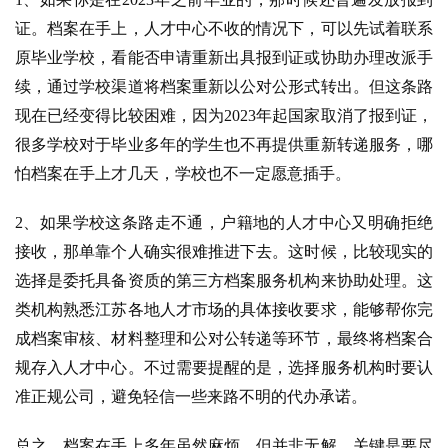
证。档案在手上，人才中心不收的情况下，可以先试着联系
原毕业学校，看能否申请重新出具报到证或协助办理改派手
续，通过学校渠道将档案重新以公对公形式转出。但这条路
现在已经变得比较困难，因为2023年起国家取消了报到证，
很多学校对于毕业多年的学生也不再提供重新转递服务，哪
怕档案在手上才几天，学校也不一定愿意插手。
2、如果学校这条路走不通，户籍地的人才中心又明确拒绝
接收，那单靠个人确实很难推进下去。这时候，比较现实的
选择是委托具备资质的第三方档案服务机构来协助处理。这
类机构熟悉江苏各地人才市场的具体接收要求，能够帮你完
成档案审核、材料整理和公对公转递等环节，最终将档案合
规存入人才中心。不过需要提醒的是，选择服务机构时要认
准正规公司，避免轻信一些来路不明的代办承诺。
总之，档案在手上多年虽然麻烦，但并非无解。关键是要尽