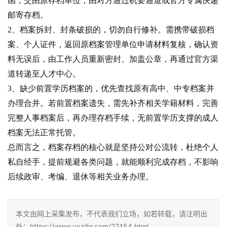
函，交由原存档单位，由对方通过机要通道或官方专属快递
邮寄存档。
2、档案拆封、封条破损的，切勿自行修补。需携带破损档
案、个人证件，返回原档案管理单位申请材料复核，确认资
料无误后，由工作人员重新密封、加盖公章，再通过官方渠
道转递至人才中心。
3、缺少前置学历档案的，优先查找原有高中、中专档案并
办理合并。若前置档案遗失，需先补齐相关学籍材料，完善
完整人事档案后，再办理存档手续，无前置学历支撑的成人
档案无法正常托管。
总而言之，档案存档的核心就是坚持公对公流转，杜绝个人
私自经手，提前规避各类问题，就能顺利完成存档，不影响
后续政审、考编、退休等相关业务办理。
本文由网上采集发布，不代表我们立场，如若转载，请注明出
处：https://www.yxzjhr.com/27454.html