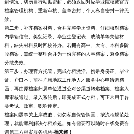
封情况，切勿自行粘贴密封，必须返回对应毕业院校或官方
档案管理机构，重新审核、盖章密封，个人私自密封一律无
效。
第二步，补齐档案材料，合并完整学历资料。仔细核对档案
内学籍信息、奖惩记录、毕业生登记表、成绩单等关键材
料，缺失材料及时回校补办。若拥有高中、大专、本科多阶
段档案，需统一整理合并为一份完整的人事档案，避免档案
分散失效。
第三步，办理官方托管，完成存档激活。携带身份证、毕业
证、户口本，前往户籍地或工作地人才服务中心申请调档
函，再由原档案归属单位通过公对公渠道转递档案。档案入
库审核通过、录入系统后，即完成正式存档，可正常用于各
类考试、政审、职称评定。
档案问题事关上岸成败，切勿私自保管搁置，按流程规范处
理，就能顺利解决存档难题。如有需要可以随时在线免费咨
询第三方档案服务机构
-档来帮！