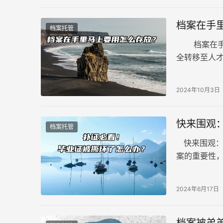
档案在手
档案托管
档案在手里
全转移至人
谨慎态度。
2024年10月3日
快来围观
档案托管
快来围观：
案的重要性
的不慎操作
被拆开后应
2024年6月17日
档案被弟