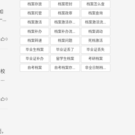
档案存放
档案密封
档案怎么查
如
档案托管
档案政审
档案查询
一
档案激活
档案激活存放
档案激活流程
档案补办
档案补办流程
档案调动
0
档案转递
档案问题
死档激活
毕业生档案
毕业证丢了
毕业证丢失
毕业证补办
留学生档案
考研档案
自考档案
自考档案存放
非全日制档案
学校
，而
的报
0
而，