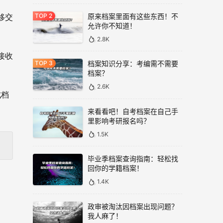
原来档案里面有这些东西！不
移交
允许你不知道！
2.8K
接收
档案知识分享：考编需不需要
档案？
2.6K
成档
来看看吧！自考档案在自己手
里影响考研报名吗？
1.5K
毕业季档案查询指南：轻松找
回你的学籍档案！
1.4K
政审被淘汰因档案出现问题？
我人麻了！