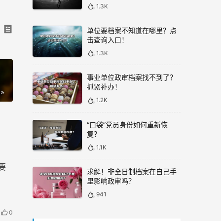
1.3K
单位要档案不知道在哪里？点
击查询入口！
1.3K
事业单位政审档案找不到了？
抓紧补办！
1.2K
“口袋”党员身份如何重新恢
复？
1.1K
要
求解！非全日制档案在自己手
里影响政审吗？
941
0