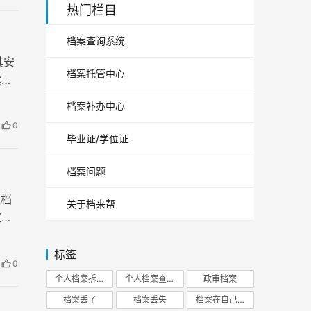
热门栏目
档案查询系统
其安
档案托管中心
案持
档案补办中心
0
毕业证/学位证
档案问题
楚档
关于档来帮
家人
档案
标签
0
个人档案拆开
个人档案查询
政审档案
档案丢了
档案丢失
档案在自己手里