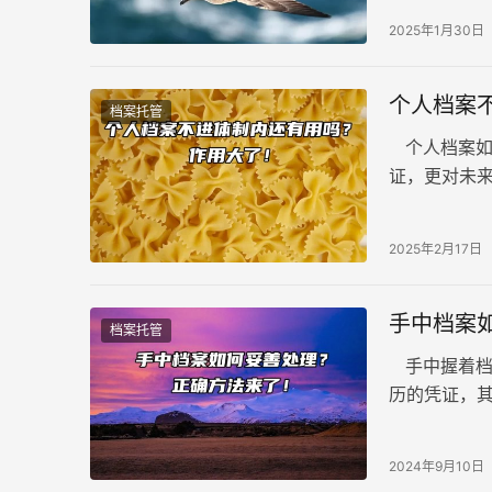
2025年1月30日
个人档案
档案托管
个人档案如
证，更对未
场竞争，个
2025年2月17日
手中档案
档案托管
手中握着档
历的凭证，
在具备资质
2024年9月10日