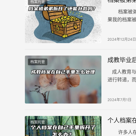
档案托管
档案被弟弟
果我的档案
下。 首先，
2024年12月24日
成教毕业
档案托管
成人教育与
进行转递，
非人事档案
到证。那么
2024年7月1日
个人档案
档案托管
许多人在拿