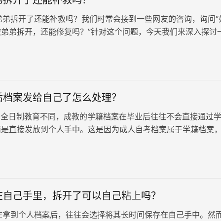
拆开了还能补救吗？我们时常会接到一些网友的咨询，询问“
被弟弟拆开，还能修复吗？”针对这个问题，今天我们来深入探讨
大家要明白，个人及…
后档案发给自己了怎么处理？
全日制教育不同，成教的学籍档案在毕业后往往不会直接通过
而是直接发放到个人手中。这是因为成人自考档案属于学籍档案
，是在非全日制学习期间获得的，因此无法获得用于公对公转递
，成教毕业后档案发给自己了怎么处理？
在自己手里，拆开了可以自己粘上吗？
到个人档案后，往往会选择将其长时间保存在自己手中。然