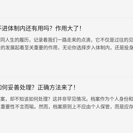
不进体制内还有用吗？作用大了！
同人生的履历，记录着我们一路走来的点滴，它不仅是过往的
来的发展起着至关重要的作用，无论你选择步入体制内，还是投
人档案都将是你不可或缺的宝贵…
如何妥善处理？正确方法来了！
案，却不知该如何处理？这并非罕见情况。档案作为个人身份
其重要性不言而喻。然而，档案原则上不应由个人保管，而是应
的档案管理机构。那么，如何妥善处理手中的档案呢？