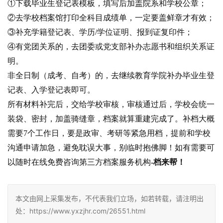
①下载毕业生登记表模板，填写后加盖院系和学校公章；
②去学校档案馆打印全科目成绩单，一定要盖鲜章才有效；
③补充学籍登记表、学历/学位证明、报到证复印件；
④有党团关系的，去团委或党支部补办志愿书和组织关系证
明。
非全日制（成考、自考）的，去继续教育学院补办毕业生登
记表、入学登记表即可。
所有材料补完后，交给学校审核，审核通过后，学校会统一
装袋、密封，加盖骑缝章，档案就算重建完成了。补档大概
需要7个工作日，要是政审、考研等紧急用档，提前和学校
沟通申请加急，避免耽误大事，别临时抱佛脚！如有需要可
以随时在线免费咨询第三方档案服务机构
-档来帮！
本文由网上采集发布，不代表我们立场，如若转载，请注明出
处：https://www.yxzjhr.com/26551.html