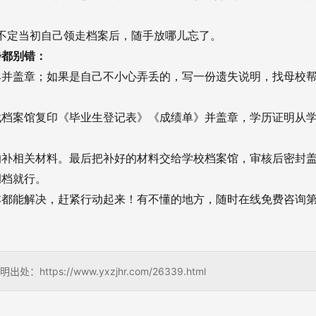
不定当初自己领走档案后，随手放哪儿忘了。
步都别错：
具并盖章；如果是自己不小心弄丢的，写一份遗失说明，找母校
找档案馆复印《毕业生登记表》《成绩单》并盖章，学历证明从
的补相关材料。最后把补好的材料交给学校档案馆，审核后密封
调档就行。
本都能解决，赶紧行动起来！有不懂的地方，随时在线免费咨询
s://www.yxzjhr.com/26339.html