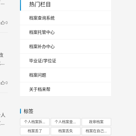
节被
热门栏目
档案查询系统
0
档案托管中心
档案补办中心
政
毕业证/学位证
我们
哪些
档案问题
0
关于档来帮
标签
个人
个人档案拆开
个人档案查询
政审档案
家庭
后，
档案丢了
档案丢失
档案在自己手里