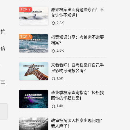
原来档案里面有这些东西！不
允许你不知道！
2.8K
帮忙
档案知识分享：考编需不需要
档案？
学信
2.6K
来看看吧！自考档案在自己手
盖
里影响考研报名吗？
1.5K
第三
毕业季档案查询指南：轻松找
回你的学籍档案！
1.4K
政审被淘汰因档案出现问题？
我人麻了！