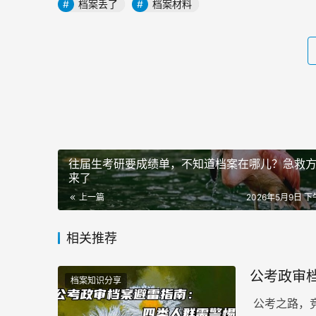
档案丢了
档案材料
往届生考研要成绩单，不知道档案在哪儿？急救
来了
上一篇
2026年5月9日 下午
相关推荐
公考政审
档案知识分享
公考之路，