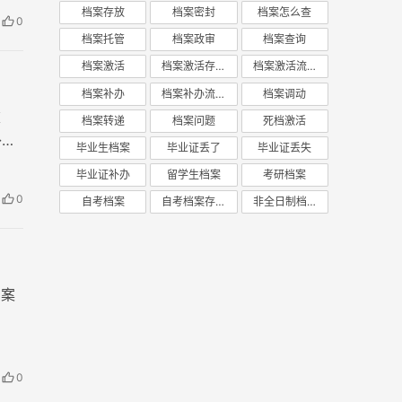
失，
档案存放
档案密封
档案怎么查
0
档案托管
档案政审
档案查询
档案激活
档案激活存放
档案激活流程
档案补办
档案补办流程
档案调动
重
档案转递
档案问题
死档激活
补办
毕业生档案
毕业证丢了
毕业证丢失
毕业证补办
留学生档案
考研档案
0
自考档案
自考档案存放
非全日制档案
档案
0