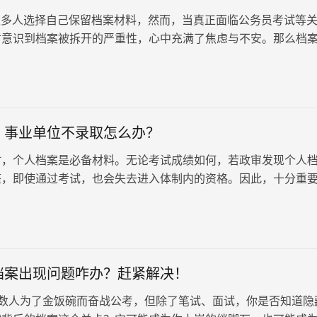
多人选择自己保留档案材料，然而，当真正面临公务员考试等
才意识到档案被拆开的严重性，心中充满了焦虑与不安。那么档
么办？影响考公吗？
，事业单位不录取怎么办？
时，个人档案是必备材料。无论考试成绩如何，若政审发现个人
整，即使通过考试，也会失去进入体制内的资格。因此，十分重
个人档案的完整性，如果出现档案丢失情况，应该如何处理呢？
档案出现问题咋办？赶紧解决！
数人为了金饭碗而奋战公考，但除了笔试、面试，你是否知道隐