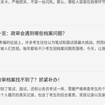
道关卡，严格把关，不容一丝闪失。那么，哪些人容易在政审环
一览：政审会遇到哪些档案问题？
编的征途上，许多考生往往认为笔试和面试是最大挑战，然而
常被人们忽视。每年都有不少考生因档案问题而落榜，今天，让
看看是否存在可能影响政审的问题。档案问题一览：政审会遇到
政审档案找不到了？抓紧补办！
聘除了笔试、面试，还和公务员考试一样，需要严格审查考生的
是个人履历的真实记录，包含了考生的综合素质、奖惩记录以及
是事业单位全面考察考生必不可少的材料。成功被事业单位录取