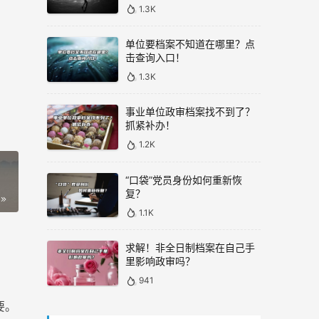
1.3K
单位要档案不知道在哪里？点
击查询入口！
1.3K
事业单位政审档案找不到了？
抓紧补办！
1.2K
“口袋”党员身份如何重新恢
复？
1.1K
求解！非全日制档案在自己手
里影响政审吗？
941
要。