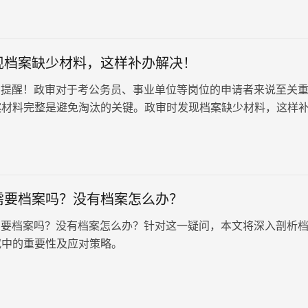
档案将被调取进行集中统一管理和存放。但如果档案找不到或丢
进行审查，可能会影响录取结果。
现档案缺少材料，这样补办解决！
提醒！政审对于考公务员、事业单位等岗位的申请者来说至关
案材料完整是避免淘汰的关键。政审时发现档案缺少材料，这样
需要档案吗？没有档案怎么办？
要档案吗？没有档案怎么办？针对这一疑问，本文将深入剖析
试中的重要性及应对策略。