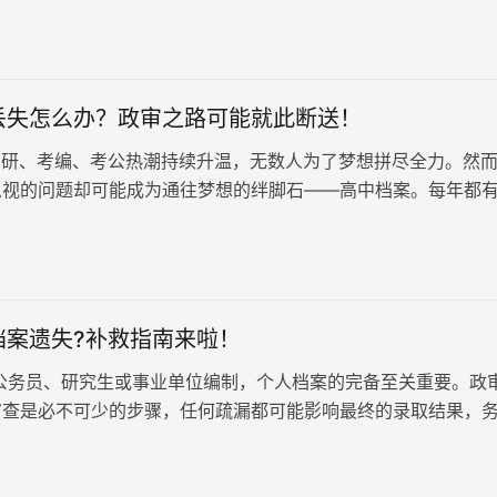
丢失怎么办？政审之路可能就此断送！
研、考编、考公热潮持续升温，无数人为了梦想拼尽全力。然
忽视的问题却可能成为通往梦想的绊脚石——高中档案。每年都
档案丢失而无法进入心仪的学校或单位，政审关卡就此卡住。
档案遗失?补救指南来啦！
公务员、研究生或事业单位编制，个人档案的完备至关重要。政
审查是必不可少的步骤，任何疏漏都可能影响最终的录取结果，
。 高中档案补办攻略： 1…