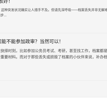
收好！
这种突发状况确实让人措手不及。但请先深呼吸——档案丢失并非无解
四步…
案能不能参加政审？当然可以！
大抉择时刻，比如参加公务员考试、考研，甚至找工作，档案都
份重要材料。而对于那些丢失或损毁了档案的小伙伴来说，补办
心头的一桩大事。不少人会担心，补办的档案能不能参加政审？
的考试或工作？不用担心！补办的档案是可以正常参加政审的！
内容真实、完整，并且符合相关部门的要求，就能顺利通过政审