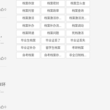
档案存放
档案密封
档案怎么查
0
档案托管
档案政审
档案查询
档案激活
档案激活存放
档案激活流程
档案补办
档案补办流程
档案调动
档案转递
档案问题
死档激活
而，
毕业生档案
毕业证丢了
毕业证丢失
有不
毕业证补办
留学生档案
考研档案
自考档案
自考档案存放
非全日制档案
0
审环
务必
0