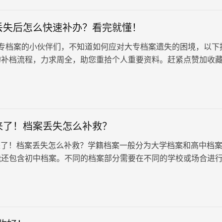
丢失后怎么快速补办？看完就懂！
档案的小伙伴们，不知道如何应对大专档案遗失的困境，以下
的补档流程，力求周全，助您重拾个人重要资料。赶紧点赞加收
材料： 首要任务是备…
来了！档案丢失怎么补救？
了！档案丢失怎么补救？学籍档案一般分为大学档案和高中档
能还包含初中档案。不同的档案部分需要在不同的学校或场合进
程也有所不同。以下将介绍高中档案和大学档案的补办流程。