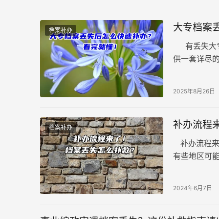
大专档案
档案补办
有丢失大专
供一套详尽
一、补档准备
2025年8月26日
补办流程
档案补办
补办流程来
有些地区可
办，补办流
2024年6月7日