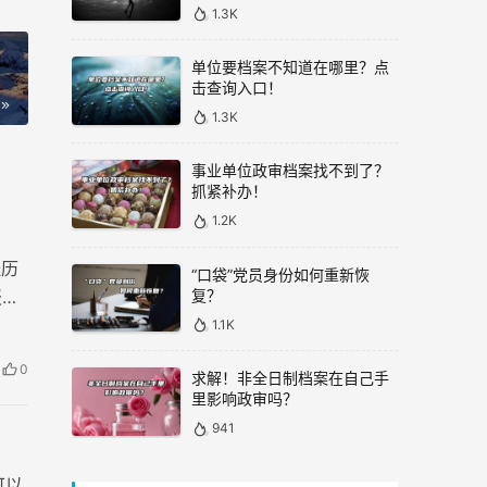
1.3K
单位要档案不知道在哪里？点
击查询入口！
1.3K
事业单位政审档案找不到了？
抓紧补办！
1.2K
经历
“口袋”党员身份如何重新恢
复？
报到
补办
1.1K
0
求解！非全日制档案在自己手
里影响政审吗？
941
可以