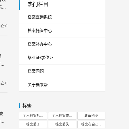
热门栏目
遗失
档案查询系统
0
档案托管中心
档案补办中心
那
毕业证/学位证
案的
档案问题
0
关于档来帮
标签
成
个人档案拆开
个人档案查询
政审档案
的重
档案丢了
档案丢失
档案在自己手里