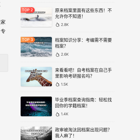
使
原来档案里面有这些东西！不
允许你不知道！
大家
2.8K
，专
档案知识分享：考编需不需要
档案？
2.6K
来看看吧！自考档案在自己手
里影响考研报名吗？
1.5K
毕业季档案查询指南：轻松找
回你的学籍档案！
1.4K
政审被淘汰因档案出现问题？
我人麻了！