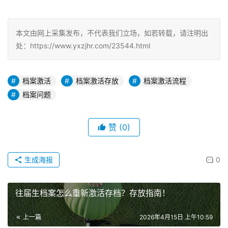
本文由网上采集发布，不代表我们立场，如若转载，请注明出
处：https://www.yxzjhr.com/23544.html
档案激活
档案激活存放
档案激活流程
档案问题
赞
(0)
生成海报
0
往届生档案怎么重新激活存档？存放指南！
上一篇
2026年4月15日 上午10:59